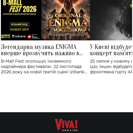
Легендарна музика ENIGMA
У Києві відбуде
вперше прозвучить наживо в
концерт пам'ят
Україні: де відбудеться концерт
Клименка: понад
B-Mall Fest оголошує іноземного
25 липня у новому o
виконають пісн
хедлайнера фестивалю: 22 листопада
Що, Інше» відбудеть
2026 року на новій третій сцені izibank
фронтмена гурту A
stage відбудеться українська прем'єра
Клименка. Це буде 
ENIGMA VOICES' ORIGINAL LIVE SHOW.
вечір, присвячений 
творчість стала си
справжньої любові д