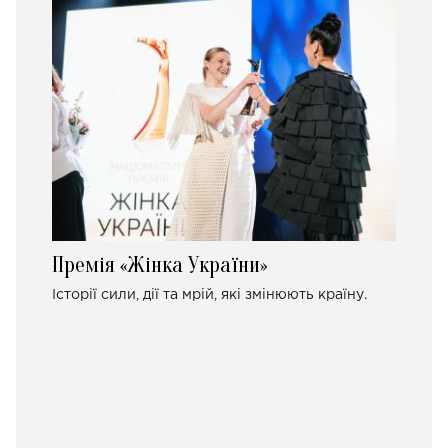
Премія «Жінка України»
Історії сили, дії та мрій, які змінюють країну.