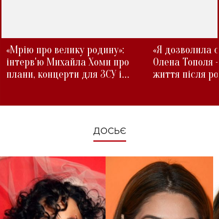
«Мрію про велику родину»:
«Я дозволила с
інтерв'ю Михайла Хоми про
Олена Тополя 
плани, концерти для ЗСУ і
життя після р
зміни під час війни
ДОСЬЄ