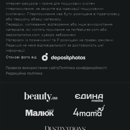
Інтернет-ресурсів – пряме для пошукових систем
гіперпосилання, не закрите від індексації пошуковими
системами. Гіперпосилання має бути розміщене в підзаголовку
або першому абзаці матеріалу.
Передрук, копіювання, відтворення або інше використання
матеріалів, які містять посилання на rexfeatures.com або
depositphotos.com, суворо заборонені.
Матеріали із позначками
!
та
P
розміщені на правах реклами.
Редакція не несе відповідальності за достовірність цієї
інформації.
Стокові фото від:
Правила використання сайту
Політика конфіденційності
Редакційна політика