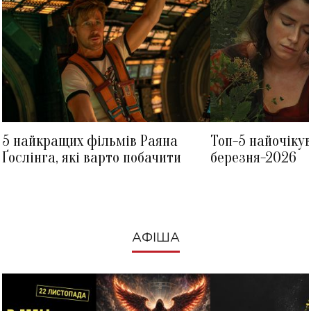
5 найкращих фільмів Раяна
Топ-5 найочіку
Ґослінга, які варто побачити
березня-2026
АФІША