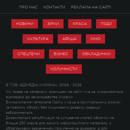
ПРО НАС
КОНТАКТИ
РЕКЛАМА НА САЙТІ
НОВИНИ
ЗІРКИ
КРАСА
ПОДІЇ
КУЛЬТУРА
АФІША
КІНО
СПЕЦТЕМИ
БІЗНЕС
ОБКЛАДИНКИ
КОЛУМНІСТИ
© ТОВ «ЕДІМЕДІА-УКРАЇНА», 2008 - 2026
Усі права на матеріали, розміщені на сайті viva.ua, охороняються
відповідно до законодавства України.
Використання матеріалів Сайту viva.ua в оригінальному розмірі
(в повному обсязі) без письмового дозволу редакції
забороняється.
Дозволяється републікація та цитування статей обсягом не
більше 250 знаків для одного інформаційного матеріалу, з
обов'язковим зазначенням посилання на джерело, а для