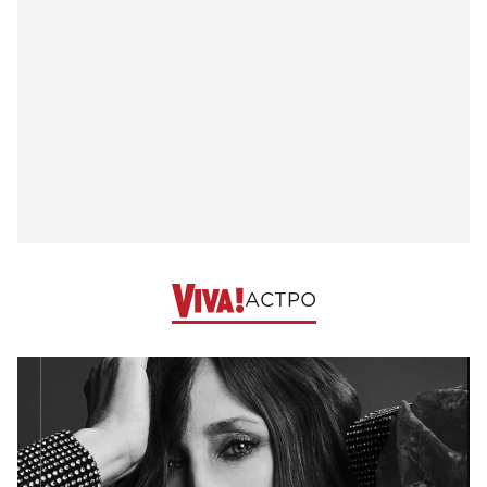
АСТРО