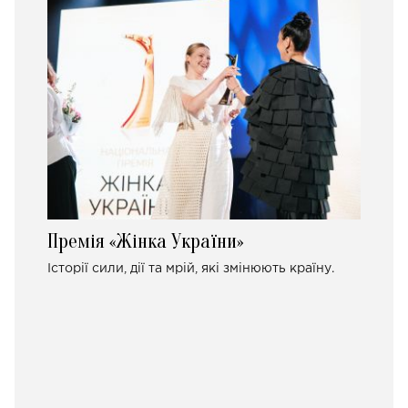
Премія «Жінка України»
Історії сили, дії та мрій, які змінюють країну.