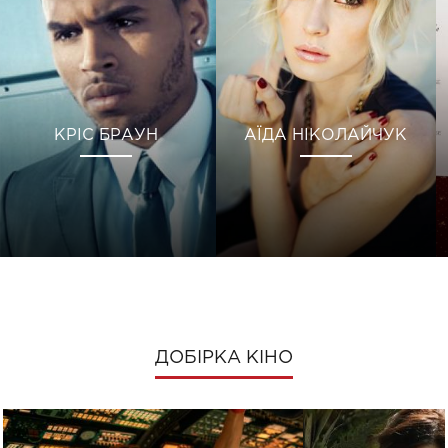
КРІС БРАУН
АЇДА НІКОЛАЙЧУК
ДОБІРКА КІНО