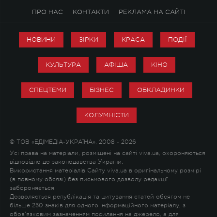
ПРО НАС
КОНТАКТИ
РЕКЛАМА НА САЙТІ
НОВИНИ
ЗІРКИ
КРАСА
ПОДІЇ
КУЛЬТУРА
АФІША
КІНО
СПЕЦТЕМИ
БІЗНЕС
ОБКЛАДИНКИ
КОЛУМНІСТИ
© ТОВ «ЕДІМЕДІА-УКРАЇНА», 2008 - 2026
Усі права на матеріали, розміщені на сайті viva.ua, охороняються
відповідно до законодавства України.
Використання матеріалів Сайту viva.ua в оригінальному розмірі
(в повному обсязі) без письмового дозволу редакції
забороняється.
Дозволяється републікація та цитування статей обсягом не
більше 250 знаків для одного інформаційного матеріалу, з
обов'язковим зазначенням посилання на джерело, а для