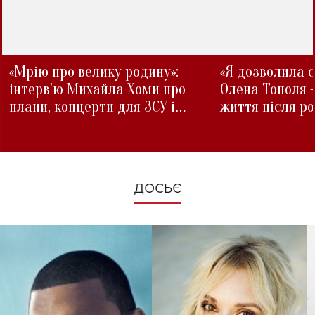
«Мрію про велику родину»:
«Я дозволила с
інтерв'ю Михайла Хоми про
Олена Тополя 
плани, концерти для ЗСУ і
життя після р
зміни під час війни
ДОСЬЄ