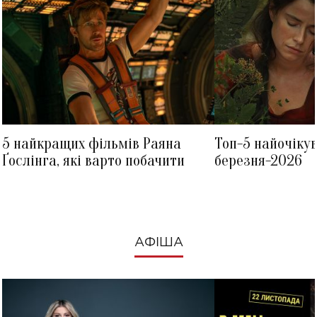
5 найкращих фільмів Раяна
Топ-5 найочіку
Ґослінга, які варто побачити
березня-2026
АФІША