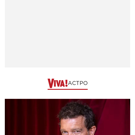
АСТРО