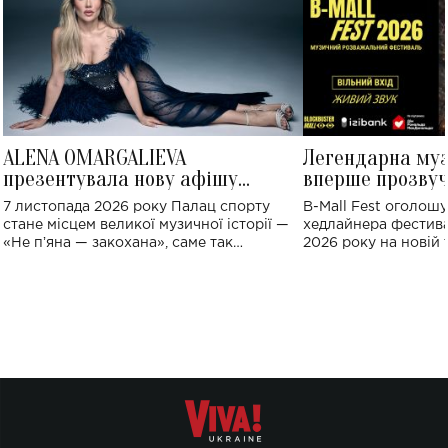
ALENA OMARGALIEVA
Легендарна му
презентувала нову афішу
вперше прозвуч
великого концерту в Палаці
Україні: де від
7 листопада 2026 року Палац спорту
B-Mall Fest оголош
спорту
стане місцем великої музичної історії —
хедлайнера фестива
«Не пʼяна — закохана», саме так
2026 року на новій т
символічно названо майбутній концерт
stage відбудеться у
ALENA OMARGALIEVA.
ENIGMA VOICES' OR