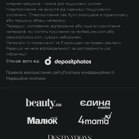
Інтернет-ресурсів – пряме для пошукових систем
гіперпосилання, не закрите від індексації пошуковими
системами. Гіперпосилання має бути розміщене в підзаголовку
або першому абзаці матеріалу.
Передрук, копіювання, відтворення або інше використання
матеріалів, які містять посилання на rexfeatures.com або
depositphotos.com, суворо заборонені.
Матеріали із позначками
!
та
P
розміщені на правах реклами.
Редакція не несе відповідальності за достовірність цієї
інформації.
Стокові фото від:
Правила використання сайту
Політика конфіденційності
Редакційна політика