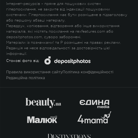
Інтернет-ресурсів – пряме для пошукових систем
гіперпосилання, не закрите від індексації пошуковими
системами. Гіперпосилання має бути розміщене в підзаголовку
або першому абзаці матеріалу.
Передрук, копіювання, відтворення або інше використання
матеріалів, які містять посилання на rexfeatures.com або
depositphotos.com, суворо заборонені.
Матеріали із позначками
!
та
P
розміщені на правах реклами.
Редакція не несе відповідальності за достовірність цієї
інформації.
Стокові фото від:
Правила використання сайту
Політика конфіденційності
Редакційна політика