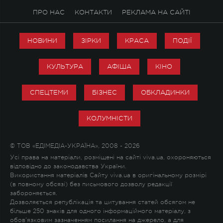
ПРО НАС
КОНТАКТИ
РЕКЛАМА НА САЙТІ
НОВИНИ
ЗІРКИ
КРАСА
ПОДІЇ
КУЛЬТУРА
АФІША
КІНО
СПЕЦТЕМИ
БІЗНЕС
ОБКЛАДИНКИ
КОЛУМНІСТИ
© ТОВ «ЕДІМЕДІА-УКРАЇНА», 2008 - 2026
Усі права на матеріали, розміщені на сайті viva.ua, охороняються
відповідно до законодавства України.
Використання матеріалів Сайту viva.ua в оригінальному розмірі
(в повному обсязі) без письмового дозволу редакції
забороняється.
Дозволяється републікація та цитування статей обсягом не
більше 250 знаків для одного інформаційного матеріалу, з
обов'язковим зазначенням посилання на джерело, а для