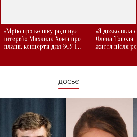
«Мрію про велику родину»:
«Я дозволила с
інтерв'ю Михайла Хоми про
Олена Тополя 
плани, концерти для ЗСУ і
життя після р
зміни під час війни
ДОСЬЄ