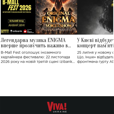
Легендарна музика ENIGMA
У Києві відбуде
вперше прозвучить наживо в
концерт пам'ят
Україні: де відбудеться концерт
Клименка: понад
B-Mall Fest оголошує іноземного
25 липня у новому o
виконають пісн
хедлайнера фестивалю: 22 листопада
Що, Інше» відбудеть
2026 року на новій третій сцені izibank
фронтмена гурту A
stage відбудеться українська прем'єра
Клименка. Це буде 
ENIGMA VOICES' ORIGINAL LIVE SHOW.
вечір, присвячений 
творчість стала си
справжньої любові д