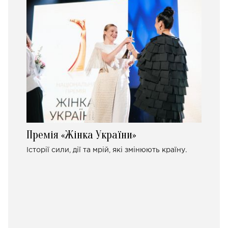
Премія «Жінка України»
Історії сили, дії та мрій, які змінюють країну.