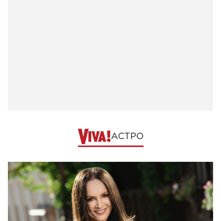
АСТРО