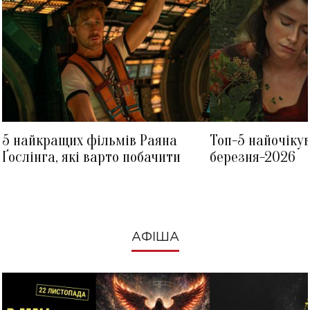
5 найкращих фільмів Раяна
Топ-5 найочіку
Ґослінга, які варто побачити
березня-2026
АФІША