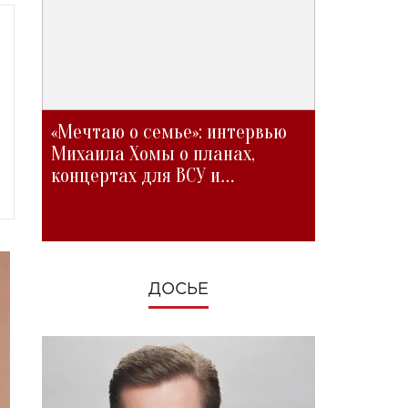
«Мечтаю о семье»: интервью
Михаила Хомы о планах,
концертах для ВСУ и
изменениях во время войны
ДОСЬЕ