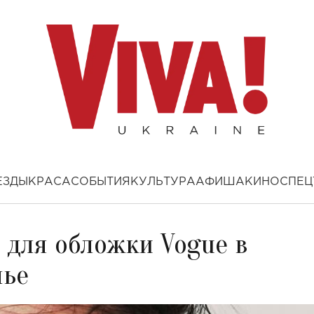
ЕЗДЫ
КРАСА
СОБЫТИЯ
КУЛЬТУРА
АФИША
КИНО
СПЕЦ
 для обложки Vogue в
лье