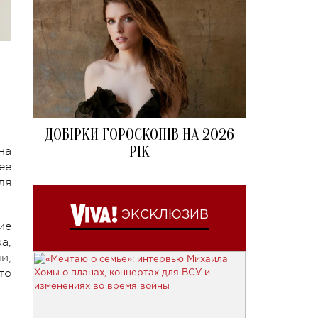
ДОБІРКИ ГОРОСКОПІВ НА 2026
РІК
на
ее
ля
ЭКСКЛЮЗИВ
ие
а,
и,
то