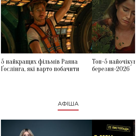
5 найкращих фільмів Раяна
Топ-5 найочіку
Ґослінга, які варто побачити
березня-2026
АФІША