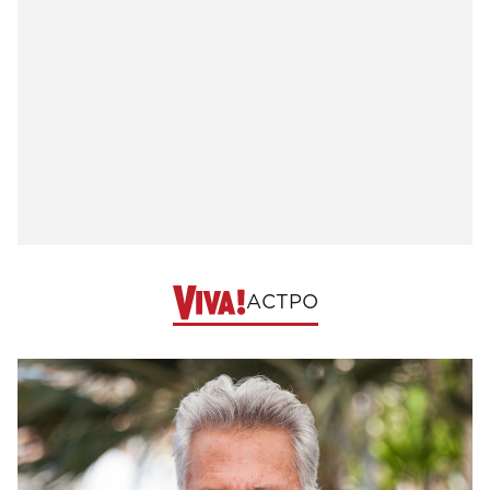
АСТРО