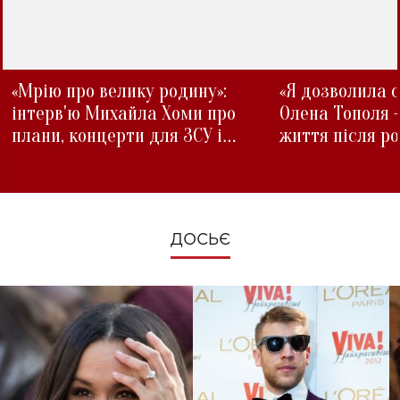
«Мрію про велику родину»:
«Я дозволила с
інтерв'ю Михайла Хоми про
Олена Тополя 
плани, концерти для ЗСУ і
життя після р
зміни під час війни
ДОСЬЄ