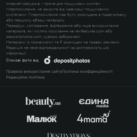
Інтернет-ресурсів – пряме для пошукових систем
гіперпосилання, не закрите від індексації пошуковими
системами. Гіперпосилання має бути розміщене в підзаголовку
або першому абзаці матеріалу.
Передрук, копіювання, відтворення або інше використання
матеріалів, які містять посилання на rexfeatures.com або
depositphotos.com, суворо заборонені.
Матеріали із позначками
!
та
P
розміщені на правах реклами.
Редакція не несе відповідальності за достовірність цієї
інформації.
Стокові фото від:
Правила використання сайту
Політика конфіденційності
Редакційна політика