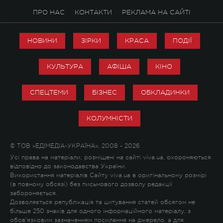
ПРО НАС
КОНТАКТИ
РЕКЛАМА НА САЙТІ
НОВИНИ
ЗІРКИ
КРАСА
ПОДІЇ
КУЛЬТУРА
АФІША
КІНО
СПЕЦТЕМИ
БІЗНЕС
ОБКЛАДИНКИ
КОЛУМНІСТИ
© ТОВ «ЕДІМЕДІА-УКРАЇНА», 2008 - 2026
Усі права на матеріали, розміщені на сайті viva.ua, охороняються
відповідно до законодавства України.
Використання матеріалів Сайту viva.ua в оригінальному розмірі
(в повному обсязі) без письмового дозволу редакції
забороняється.
Дозволяється републікація та цитування статей обсягом не
більше 250 знаків для одного інформаційного матеріалу, з
обов'язковим зазначенням посилання на джерело, а для