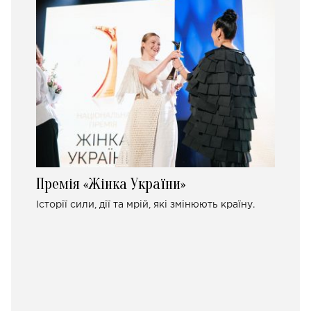
Премія «Жінка України»
Історії сили, дії та мрій, які змінюють країну.