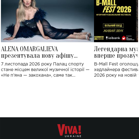
ALENA OMARGALIEVA
Легендарна му
презентувала нову афішу
вперше прозвуч
великого концерту в Палаці
Україні: де від
7 листопада 2026 року Палац спорту
B-Mall Fest оголош
спорту
стане місцем великої музичної історії —
хедлайнера фестива
«Не пʼяна — закохана», саме так
2026 року на новій т
символічно названо майбутній концерт
stage відбудеться у
ALENA OMARGALIEVA.
ENIGMA VOICES' OR