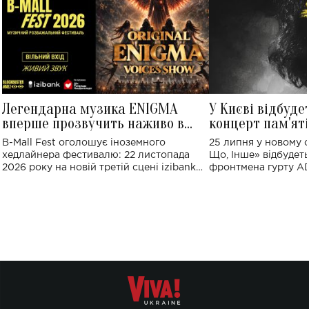
Легендарна музика ENIGMA
У Києві відбуде
вперше прозвучить наживо в
концерт пам'ят
Україні: де відбудеться концерт
Клименка: понад
B-Mall Fest оголошує іноземного
25 липня у новому o
виконають пісн
хедлайнера фестивалю: 22 листопада
Що, Інше» відбудеть
2026 року на новій третій сцені izibank
фронтмена гурту A
stage відбудеться українська прем'єра
Клименка. Це буде 
ENIGMA VOICES' ORIGINAL LIVE SHOW.
вечір, присвячений 
творчість стала си
справжньої любові д