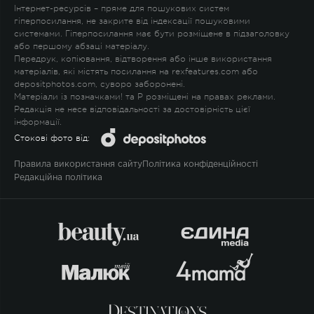
Інтернет-ресурсів – пряме для пошукових систем
гіперпосилання, не закрите від індексації пошуковими
системами. Гіперпосилання має бути розміщене в підзаголовку
або першому абзаці матеріалу.
Передрук, копіювання, відтворення або інше використання
матеріалів, які містять посилання на rexfeatures.com або
depositphotos.com, суворо заборонені.
Матеріали із позначками
!
та
P
розміщені на правах реклами.
Редакція не несе відповідальності за достовірність цієї
інформації.
Стокові фото від:
Правила використання сайту
Політика конфіденційності
Редакційна політика