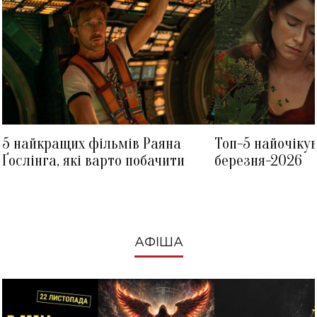
5 найкращих фільмів Раяна
Топ-5 найочіку
Ґослінга, які варто побачити
березня-2026
АФІША