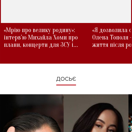
«Мрію про велику родину»:
«Я дозволила с
інтерв'ю Михайла Хоми про
Олена Тополя 
плани, концерти для ЗСУ і
життя після р
зміни під час війни
ДОСЬЄ