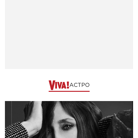
АСТРО