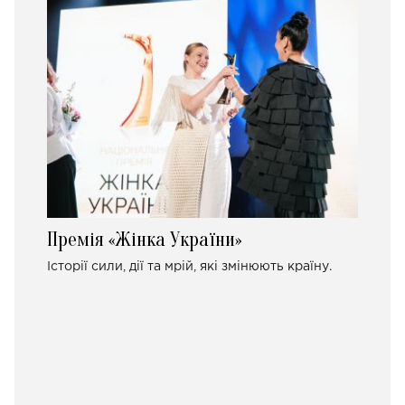
Премія «Жінка України»
Історії сили, дії та мрій, які змінюють країну.