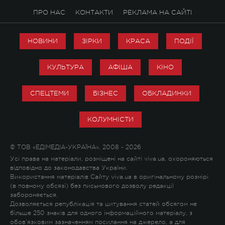
ПРО НАС
КОНТАКТИ
РЕКЛАМА НА САЙТІ
НОВИНИ
ЗІРКИ
КРАСА
ПОДІЇ
КУЛЬТУРА
АФІША
КІНО
СПЕЦТЕМИ
БІЗНЕС
ОБКЛАДИНКИ
КОЛУМНІСТИ
© ТОВ «ЕДІМЕДІА-УКРАЇНА», 2008 - 2026
Усі права на матеріали, розміщені на сайті viva.ua, охороняються
відповідно до законодавства України.
Використання матеріалів Сайту viva.ua в оригінальному розмірі
(в повному обсязі) без письмового дозволу редакції
забороняється.
Дозволяється републікація та цитування статей обсягом не
більше 250 знаків для одного інформаційного матеріалу, з
обов'язковим зазначенням посилання на джерело, а для