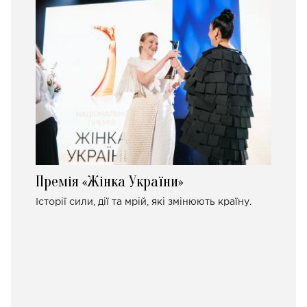
Премія «Жінка України»
Історії сили, дії та мрій, які змінюють країну.