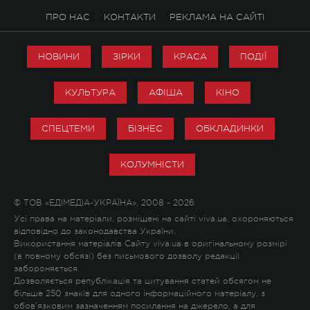
ПРО НАС
КОНТАКТИ
РЕКЛАМА НА САЙТІ
НОВИНИ
ЗІРКИ
КРАСА
ПОДІЇ
КУЛЬТУРА
АФІША
КІНО
СПЕЦТЕМИ
БІЗНЕС
ОБКЛАДИНКИ
КОЛУМНІСТИ
© ТОВ «ЕДІМЕДІА-УКРАЇНА», 2008 - 2026
Усі права на матеріали, розміщені на сайті viva.ua, охороняються
відповідно до законодавства України.
Використання матеріалів Сайту viva.ua в оригінальному розмірі
(в повному обсязі) без письмового дозволу редакції
забороняється.
Дозволяється републікація та цитування статей обсягом не
більше 250 знаків для одного інформаційного матеріалу, з
обов'язковим зазначенням посилання на джерело, а для