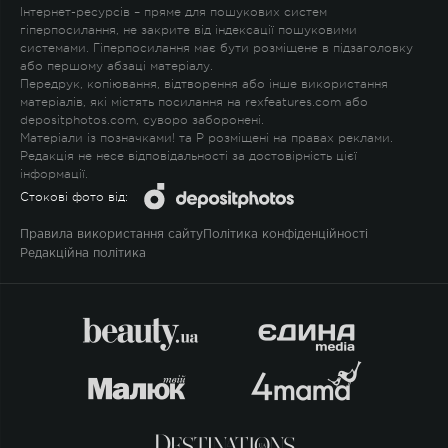
Інтернет-ресурсів – пряме для пошукових систем
гіперпосилання, не закрите від індексації пошуковими
системами. Гіперпосилання має бути розміщене в підзаголовку
або першому абзаці матеріалу.
Передрук, копіювання, відтворення або інше використання
матеріалів, які містять посилання на rexfeatures.com або
depositphotos.com, суворо заборонені.
Матеріали із позначками
!
та
P
розміщені на правах реклами.
Редакція не несе відповідальності за достовірність цієї
інформації.
Стокові фото від:
Правила використання сайту
Політика конфіденційності
Редакційна політика