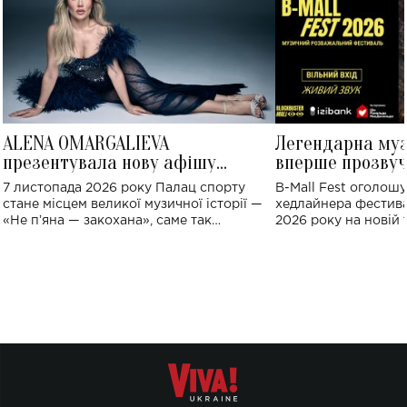
ALENA OMARGALIEVA
Легендарна му
презентувала нову афішу
вперше прозвуч
великого концерту в Палаці
Україні: де від
7 листопада 2026 року Палац спорту
B-Mall Fest оголош
спорту
стане місцем великої музичної історії —
хедлайнера фестива
«Не пʼяна — закохана», саме так
2026 року на новій т
символічно названо майбутній концерт
stage відбудеться у
ALENA OMARGALIEVA.
ENIGMA VOICES' OR