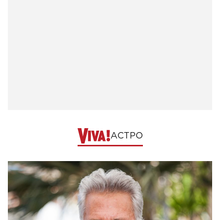
АСТРО