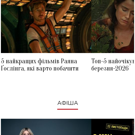
5 найкращих фільмів Раяна
Топ-5 найочіку
Ґослінга, які варто побачити
березня-2026
АФІША