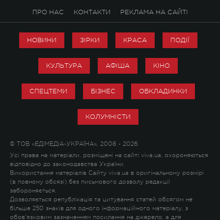
ПРО НАС
КОНТАКТИ
РЕКЛАМА НА САЙТІ
НОВИНИ
ЗІРКИ
КРАСА
ПОДІЇ
КУЛЬТУРА
АФІША
КІНО
СПЕЦТЕМИ
БІЗНЕС
ОБКЛАДИНКИ
КОЛУМНІСТИ
© ТОВ «ЕДІМЕДІА-УКРАЇНА», 2008 - 2026
Усі права на матеріали, розміщені на сайті viva.ua, охороняються
відповідно до законодавства України.
Використання матеріалів Сайту viva.ua в оригінальному розмірі
(в повному обсязі) без письмового дозволу редакції
забороняється.
Дозволяється републікація та цитування статей обсягом не
більше 250 знаків для одного інформаційного матеріалу, з
обов'язковим зазначенням посилання на джерело, а для