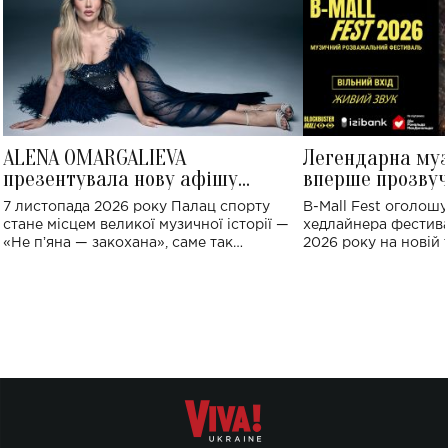
ALENA OMARGALIEVA
Легендарна му
презентувала нову афішу
вперше прозвуч
великого концерту в Палаці
Україні: де від
7 листопада 2026 року Палац спорту
B-Mall Fest оголош
спорту
стане місцем великої музичної історії —
хедлайнера фестива
«Не пʼяна — закохана», саме так
2026 року на новій т
символічно названо майбутній концерт
stage відбудеться у
ALENA OMARGALIEVA.
ENIGMA VOICES' OR