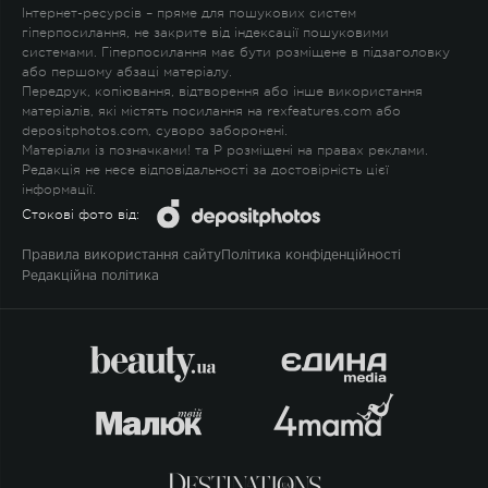
Інтернет-ресурсів – пряме для пошукових систем
гіперпосилання, не закрите від індексації пошуковими
системами. Гіперпосилання має бути розміщене в підзаголовку
або першому абзаці матеріалу.
Передрук, копіювання, відтворення або інше використання
матеріалів, які містять посилання на rexfeatures.com або
depositphotos.com, суворо заборонені.
Матеріали із позначками
!
та
P
розміщені на правах реклами.
Редакція не несе відповідальності за достовірність цієї
інформації.
Стокові фото від:
Правила використання сайту
Політика конфіденційності
Редакційна політика