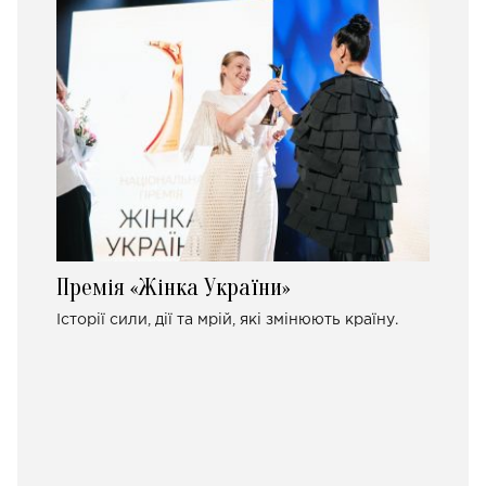
Премія «Жінка України»
Історії сили, дії та мрій, які змінюють країну.