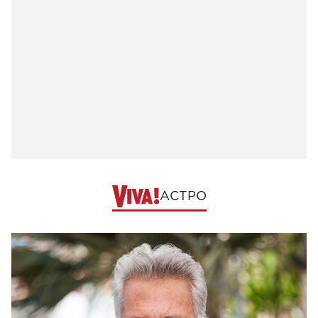
АСТРО