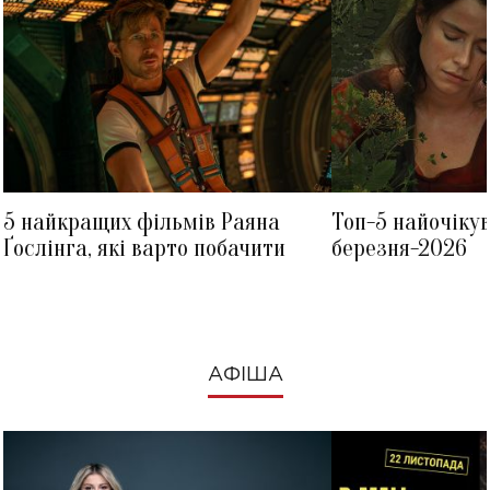
5 найкращих фільмів Раяна
Топ-5 найочіку
Ґослінга, які варто побачити
березня-2026
АФІША