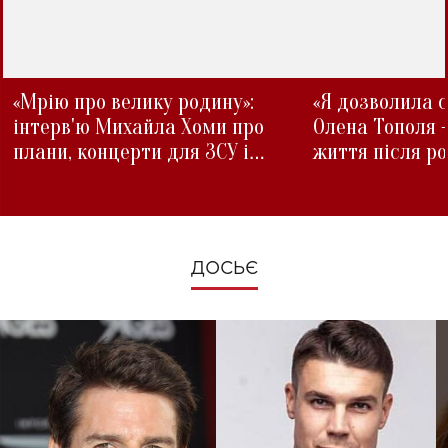
«Мрію про велику родину»:
«Я дозволила с
інтерв'ю Михайла Хоми про
Олена Тополя 
плани, концерти для ЗСУ і
життя після р
зміни під час війни
ДОСЬЄ