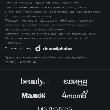
Інтернет-ресурсів – пряме для пошукових систем
гіперпосилання, не закрите від індексації пошуковими
системами. Гіперпосилання має бути розміщене в підзаголовку
або першому абзаці матеріалу.
Передрук, копіювання, відтворення або інше використання
матеріалів, які містять посилання на rexfeatures.com або
depositphotos.com, суворо заборонені.
Матеріали із позначками
!
та
P
розміщені на правах реклами.
Редакція не несе відповідальності за достовірність цієї
інформації.
Стокові фото від:
Правила використання сайту
Політика конфіденційності
Редакційна політика