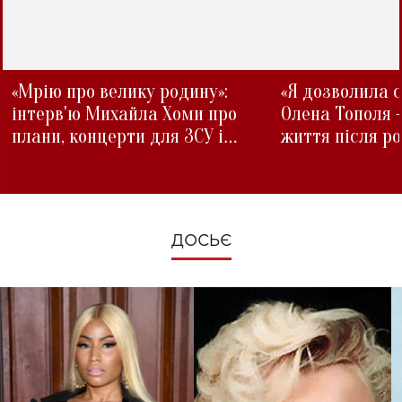
«Мрію про велику родину»:
«Я дозволила с
інтерв'ю Михайла Хоми про
Олена Тополя 
плани, концерти для ЗСУ і
життя після р
зміни під час війни
ДОСЬЄ