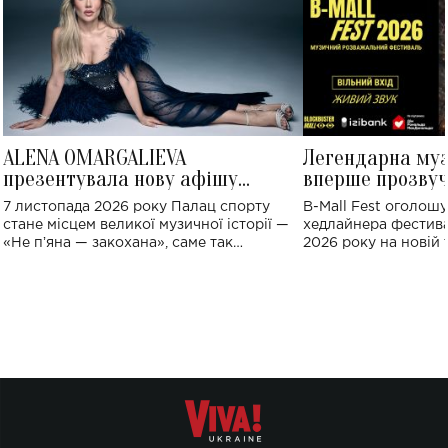
ALENA OMARGALIEVA
Легендарна му
презентувала нову афішу
вперше прозвуч
великого концерту в Палаці
Україні: де від
7 листопада 2026 року Палац спорту
B-Mall Fest оголош
спорту
стане місцем великої музичної історії —
хедлайнера фестива
«Не пʼяна — закохана», саме так
2026 року на новій т
символічно названо майбутній концерт
stage відбудеться у
ALENA OMARGALIEVA.
ENIGMA VOICES' OR