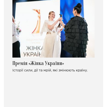
Премія «Жінка України»
Історії сили, дії та мрій, які змінюють країну.