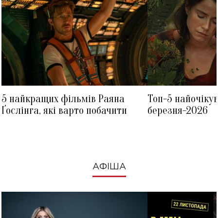
5 найкращих фільмів Раяна
Топ-5 найочіку
Ґослінга, які варто побачити
березня-2026
АФІША