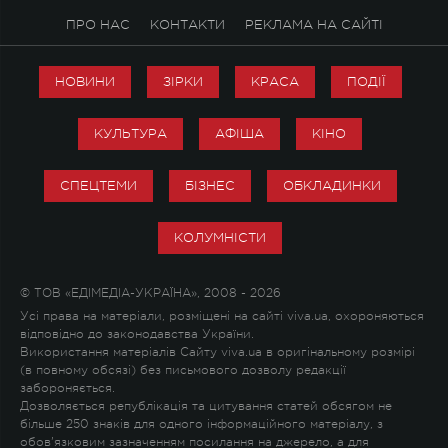
ПРО НАС
КОНТАКТИ
РЕКЛАМА НА САЙТІ
НОВИНИ
ЗІРКИ
КРАСА
ПОДІЇ
КУЛЬТУРА
АФІША
КІНО
СПЕЦТЕМИ
БІЗНЕС
ОБКЛАДИНКИ
КОЛУМНІСТИ
© ТОВ «ЕДІМЕДІА-УКРАЇНА», 2008 - 2026
Усі права на матеріали, розміщені на сайті viva.ua, охороняються
відповідно до законодавства України.
Використання матеріалів Сайту viva.ua в оригінальному розмірі
(в повному обсязі) без письмового дозволу редакції
забороняється.
Дозволяється републікація та цитування статей обсягом не
більше 250 знаків для одного інформаційного матеріалу, з
обов'язковим зазначенням посилання на джерело, а для