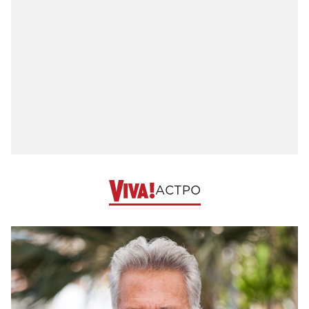
АСТРО