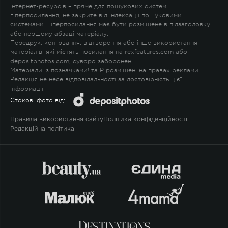
Інтернет-ресурсів – пряме для пошукових систем
гіперпосилання, не закрите від індексації пошуковими
системами. Гіперпосилання має бути розміщене в підзаголовку
або першому абзаці матеріалу.
Передрук, копіювання, відтворення або інше використання
матеріалів, які містять посилання на rexfeatures.com або
depositphotos.com, суворо заборонені.
Матеріали із позначками
!
та
P
розміщені на правах реклами.
Редакція не несе відповідальності за достовірність цієї
інформації.
Стокові фото від:
Правила використання сайту
Політика конфіденційності
Редакційна політика