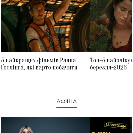
5 найкращих фільмів Раяна
Топ-5 найочіку
Ґослінга, які варто побачити
березня-2026
АФІША