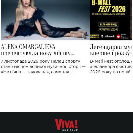
ALENA OMARGALIEVA
Легендарна му
презентувала нову афішу
вперше прозвуч
великого концерту в Палаці
Україні: де від
7 листопада 2026 року Палац спорту
B-Mall Fest оголош
спорту
стане місцем великої музичної історії —
хедлайнера фестива
«Не пʼяна — закохана», саме так
2026 року на новій т
символічно названо майбутній концерт
stage відбудеться у
ALENA OMARGALIEVA.
ENIGMA VOICES' OR