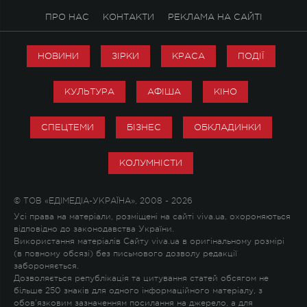
ПРО НАС
КОНТАКТИ
РЕКЛАМА НА САЙТІ
НОВИНИ
ЗІРКИ
КРАСА
ПОДІЇ
КУЛЬТУРА
АФІША
КІНО
СПЕЦТЕМИ
БІЗНЕС
ОБКЛАДИНКИ
КОЛУМНІСТИ
© ТОВ «ЕДІМЕДІА-УКРАЇНА», 2008 - 2026
Усі права на матеріали, розміщені на сайті viva.ua, охороняються
відповідно до законодавства України.
Використання матеріалів Сайту viva.ua в оригінальному розмірі
(в повному обсязі) без письмового дозволу редакції
забороняється.
Дозволяється републікація та цитування статей обсягом не
більше 250 знаків для одного інформаційного матеріалу, з
обов'язковим зазначенням посилання на джерело, а для