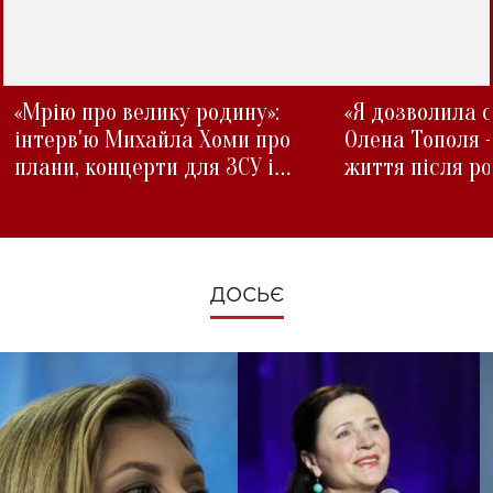
«Мрію про велику родину»:
«Я дозволила с
інтерв'ю Михайла Хоми про
Олена Тополя 
плани, концерти для ЗСУ і
життя після р
зміни під час війни
ДОСЬЄ