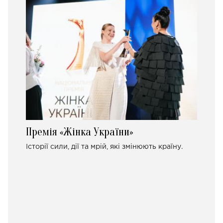
Премія «Жінка України»
Історії сили, дії та мрій, які змінюють країну.