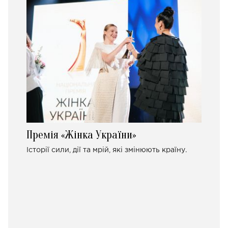
Премія «Жінка України»
Історії сили, дії та мрій, які змінюють країну.