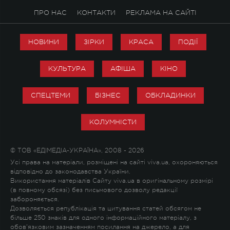
ПРО НАС
КОНТАКТИ
РЕКЛАМА НА САЙТІ
НОВИНИ
ЗІРКИ
КРАСА
ПОДІЇ
КУЛЬТУРА
АФІША
КІНО
СПЕЦТЕМИ
БІЗНЕС
ОБКЛАДИНКИ
КОЛУМНІСТИ
© ТОВ «ЕДІМЕДІА-УКРАЇНА», 2008 - 2026
Усі права на матеріали, розміщені на сайті viva.ua, охороняються
відповідно до законодавства України.
Використання матеріалів Сайту viva.ua в оригінальному розмірі
(в повному обсязі) без письмового дозволу редакції
забороняється.
Дозволяється републікація та цитування статей обсягом не
більше 250 знаків для одного інформаційного матеріалу, з
обов'язковим зазначенням посилання на джерело, а для