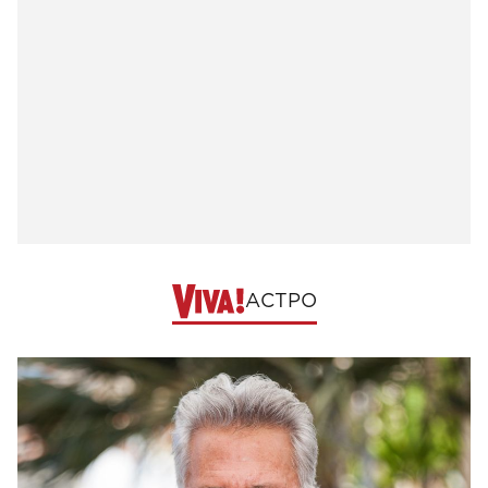
АСТРО