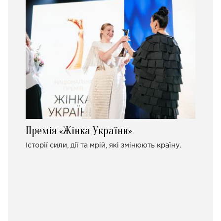
Премія «Жінка України»
Історії сили, дії та мрій, які змінюють країну.