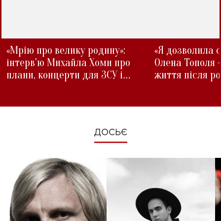
«Мрію про велику родину»:
«Я дозволила с
інтерв'ю Михайла Хоми про
Олена Тополя 
плани, концерти для ЗСУ і
життя після р
зміни під час війни
ДОСЬЄ