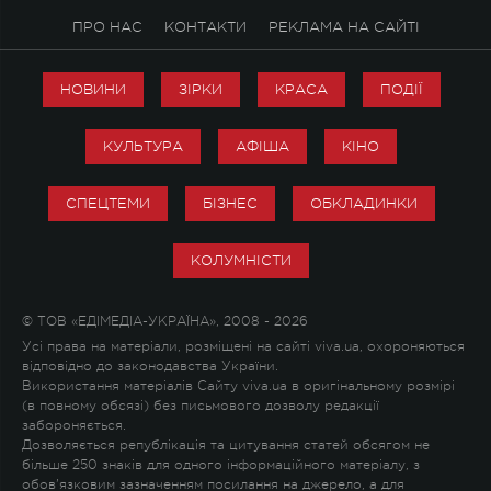
ПРО НАС
КОНТАКТИ
РЕКЛАМА НА САЙТІ
НОВИНИ
ЗІРКИ
КРАСА
ПОДІЇ
КУЛЬТУРА
АФІША
КІНО
СПЕЦТЕМИ
БІЗНЕС
ОБКЛАДИНКИ
КОЛУМНІСТИ
© ТОВ «ЕДІМЕДІА-УКРАЇНА», 2008 - 2026
Усі права на матеріали, розміщені на сайті viva.ua, охороняються
відповідно до законодавства України.
Використання матеріалів Сайту viva.ua в оригінальному розмірі
(в повному обсязі) без письмового дозволу редакції
забороняється.
Дозволяється републікація та цитування статей обсягом не
більше 250 знаків для одного інформаційного матеріалу, з
обов'язковим зазначенням посилання на джерело, а для