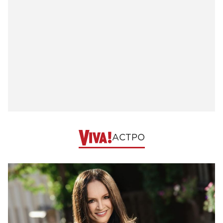
АСТРО