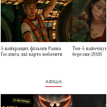
5 найкращих фільмів Раяна
Топ-5 найочіку
Ґослінга, які варто побачити
березня-2026
АФІША