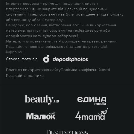
Інтернет-ресурсів – пряме для пошукових систем
гіперпосилання, не закрите від індексації пошуковими
системами. Гіперпосилання має бути розміщене в підзаголовку
або першому абзаці матеріалу.
Передрук, копіювання, відтворення або інше використання
матеріалів, які містять посилання на rexfeatures.com або
depositphotos.com, суворо заборонені.
Матеріали із позначками
!
та
P
розміщені на правах реклами.
Редакція не несе відповідальності за достовірність цієї
інформації.
Стокові фото від:
Правила використання сайту
Політика конфіденційності
Редакційна політика