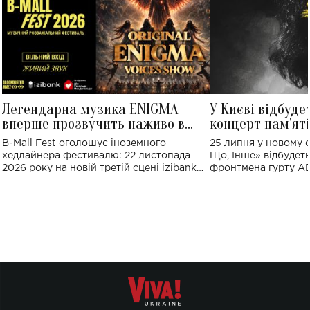
Легендарна музика ENIGMA
У Києві відбуде
вперше прозвучить наживо в
концерт пам'ят
Україні: де відбудеться концерт
Клименка: понад
B-Mall Fest оголошує іноземного
25 липня у новому o
виконають пісн
хедлайнера фестивалю: 22 листопада
Що, Інше» відбудеть
2026 року на новій третій сцені izibank
фронтмена гурту A
stage відбудеться українська прем'єра
Клименка. Це буде 
ENIGMA VOICES' ORIGINAL LIVE SHOW.
вечір, присвячений 
творчість стала си
справжньої любові д