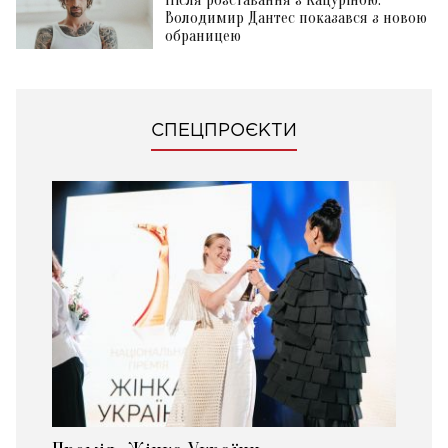
Володимир Дантес показався з новою
обраницею
СПЕЦПРОЄКТИ