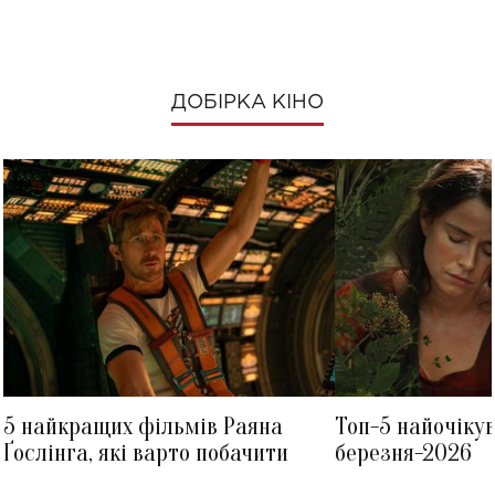
ДОБІРКА КІНО
5 найкращих фільмів Раяна
Топ-5 найочіку
Ґослінга, які варто побачити
березня-2026