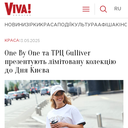
RU
НОВИНИ
ЗІРКИ
КРАСА
ПОДІЇ
КУЛЬТУРА
АФІША
КІНО
13.05.2025
КРАСА
One By One та ТРЦ Gulliver
презентують лімітовану колекцію
до Дня Києва