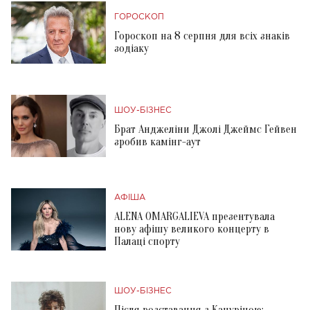
ГОРОСКОП
Гороскоп на 8 серпня для всіх знаків
зодіаку
ШОУ-БІЗНЕС
Брат Анджеліни Джолі Джеймс Гейвен
зробив камінг-аут
АФІША
ALENA OMARGALIEVA презентувала
нову афішу великого концерту в
Палаці спорту
ШОУ-БІЗНЕС
Після розставання з Кацуріною: