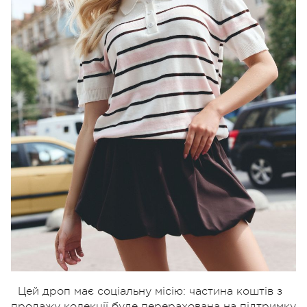
Цей дроп має соціальну місію: частина коштів з
продажу колекції буде перерахована на підтримку