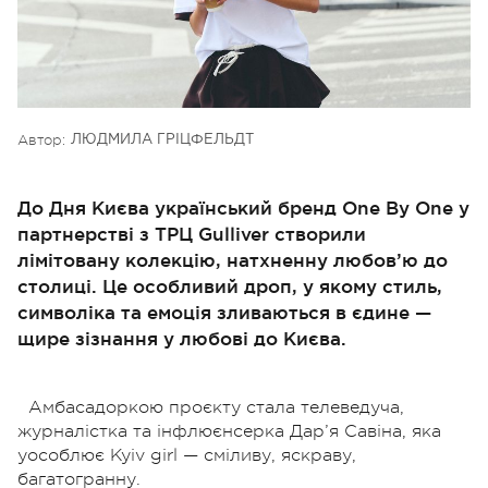
Автор:
ЛЮДМИЛА ГРІЦФЕЛЬДТ
До Дня Києва український бренд One By One у
партнерстві з ТРЦ Gulliver створили
лімітовану колекцію, натхненну любов’ю до
столиці. Це особливий дроп, у якому стиль,
символіка та емоція зливаються в єдине —
щире зізнання у любові до Києва.
Амбасадоркою проєкту стала телеведуча,
журналістка та інфлюєнсерка Дар’я Савіна, яка
уособлює Kyiv girl — сміливу, яскраву,
багатогранну.