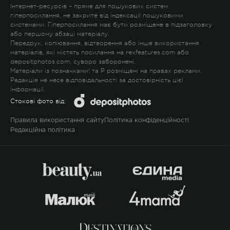
Інтернет-ресурсів – пряме для пошукових систем
гіперпосилання, не закрите від індексації пошуковими
системами. Гіперпосилання має бути розміщене в підзаголовку
або першому абзаці матеріалу.
Передрук, копіювання, відтворення або інше використання
матеріалів, які містять посилання на rexfeatures.com або
depositphotos.com, суворо заборонені.
Матеріали із позначками
!
та
P
розміщені на правах реклами.
Редакція не несе відповідальності за достовірність цієї
інформації.
Стокові фото від:
Правила використання сайту
Політика конфіденційності
Редакційна політика