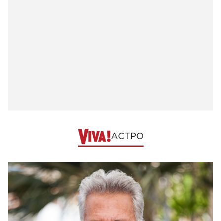
АСТРО