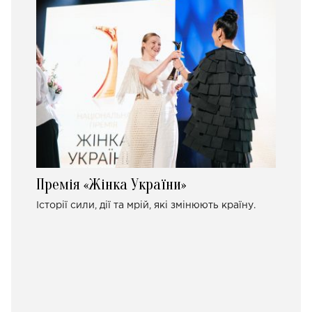
Премія «Жінка України»
Історії сили, дії та мрій, які змінюють країну.