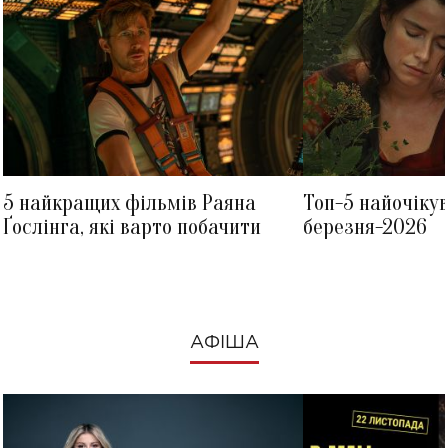
5 найкращих фільмів Раяна
Топ-5 найочіку
Ґослінга, які варто побачити
березня-2026
АФІША