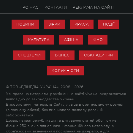
ПРО НАС
КОНТАКТИ
РЕКЛАМА НА САЙТІ
НОВИНИ
ЗІРКИ
КРАСА
ПОДІЇ
КУЛЬТУРА
АФІША
КІНО
СПЕЦТЕМИ
БІЗНЕС
ОБКЛАДИНКИ
КОЛУМНІСТИ
© ТОВ «ЕДІМЕДІА-УКРАЇНА», 2008 - 2026
Усі права на матеріали, розміщені на сайті viva.ua, охороняються
відповідно до законодавства України.
Використання матеріалів Сайту viva.ua в оригінальному розмірі
(в повному обсязі) без письмового дозволу редакції
забороняється.
Дозволяється републікація та цитування статей обсягом не
більше 250 знаків для одного інформаційного матеріалу, з
обов'язковим зазначенням посилання на джерело, а для