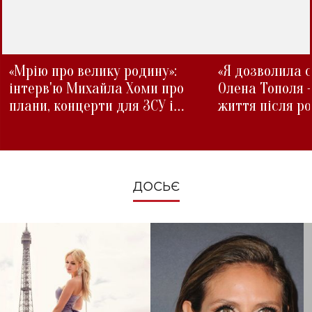
«Мрію про велику родину»:
«Я дозволила с
інтерв'ю Михайла Хоми про
Олена Тополя 
плани, концерти для ЗСУ і
життя після р
зміни під час війни
ДОСЬЄ