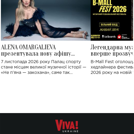
ALENA OMARGALIEVA
Легендарна му
презентувала нову афішу
вперше прозвуч
великого концерту в Палаці
Україні: де від
7 листопада 2026 року Палац спорту
B-Mall Fest оголош
спорту
стане місцем великої музичної історії —
хедлайнера фестива
«Не пʼяна — закохана», саме так
2026 року на новій т
символічно названо майбутній концерт
stage відбудеться у
ALENA OMARGALIEVA.
ENIGMA VOICES' OR