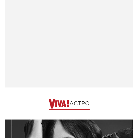
АСТРО