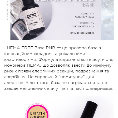
HEMA FREE Base PNB 一 це прозора база з
інноваційним складом та унікальними
властивостями. Формула відрізняється відсутністю
мономера HEMA, що дозволяє звести до мінімуму
ризик появи алергічних реакцій, подразнення та
свербіння. Це справжній "порятунок" для
алергіків. Більш того, база не нагрівається та не
завдає неприємних відчуттів під час полімеризації.