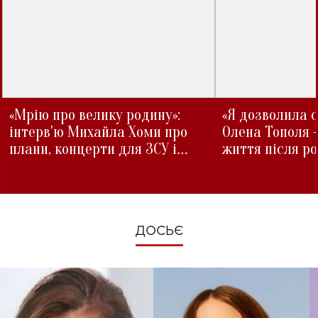
«Мрію про велику родину»:
«Я дозволила с
інтерв'ю Михайла Хоми про
Олена Тополя 
плани, концерти для ЗСУ і
життя після р
зміни під час війни
ДОСЬЄ