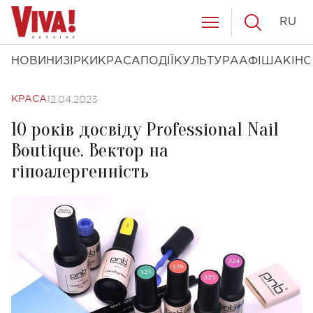
RU
НОВИНИ
ЗІРКИ
КРАСА
ПОДІЇ
КУЛЬТУРА
АФІША
КІНО
12.04.2023
КРАСА
10 років досвіду Professional Nail
Boutique. Вектор на
гіпоалергенність