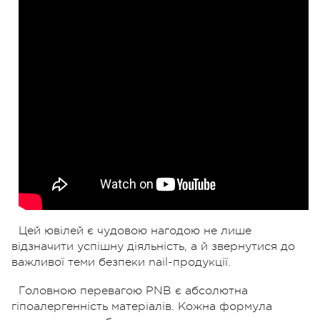
Цей ювілей є чудовою нагодою не лише
відзначити успішну діяльність, а й звернутися до
важливої теми безпеки nail-продукції.
Головною перевагою PNB є абсолютна
гіпоалергенність матеріалів. Кожна формула