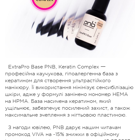
ExtraPro Base PNB, Keratin Complex 一
професійна каучукова, гіпоалергенна база з
кератином для створення ультрастійкого
манікюру. Її використання мінімізує сенсибілізацію
шкіри, адже у формулі замінено мономер HEMA
на HPMA. База насичена кератином, який
ущільнює, забезпечує посилений захист, а також
максимальне зчеплення з нігтьовою пластиною.
З нагоди ювілею, PNB дарує нашим читачам
промокод VIVA на -15% знижки в офіційному