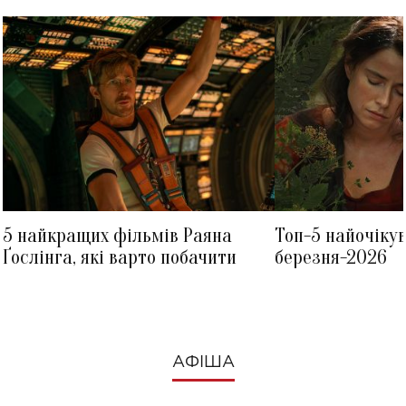
5 найкращих фільмів Раяна
Топ-5 найочіку
Ґослінга, які варто побачити
березня-2026
АФІША