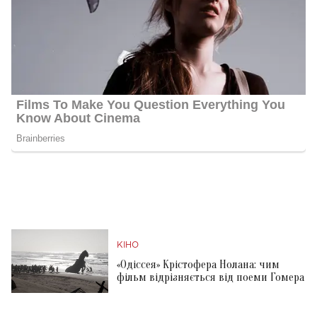
КІНО
«Одіссея» Крістофера Нолана: чим
фільм відрізняється від поеми Гомера