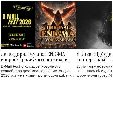
Легендарна музика ENIGMA
У Києві відбуде
вперше прозвучить наживо в
концерт пам'ят
Україні: де відбудеться концерт
Клименка: понад
B-Mall Fest оголошує іноземного
25 липня у новому o
виконають пісн
хедлайнера фестивалю: 22 листопада
Що, Інше» відбудеть
2026 року на новій третій сцені izibank
фронтмена гурту A
stage відбудеться українська прем'єра
Клименка. Це буде 
ENIGMA VOICES' ORIGINAL LIVE SHOW.
вечір, присвячений 
творчість стала си
справжньої любові д