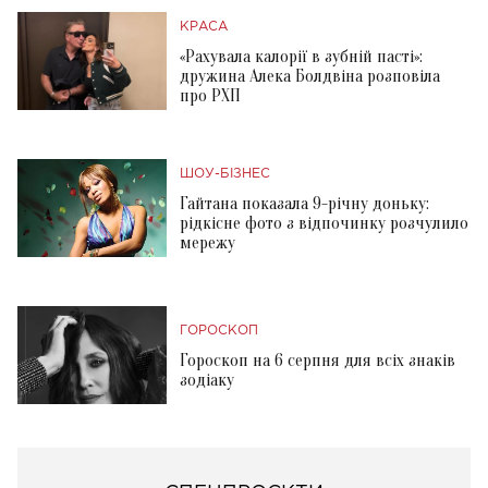
КРАСА
«Рахувала калорії в зубній пасті»:
дружина Алека Болдвіна розповіла
про РХП
ШОУ-БІЗНЕС
Гайтана показала 9-річну доньку:
рідкісне фото з відпочинку розчулило
мережу
ГОРОСКОП
Гороскоп на 6 серпня для всіх знаків
зодіаку