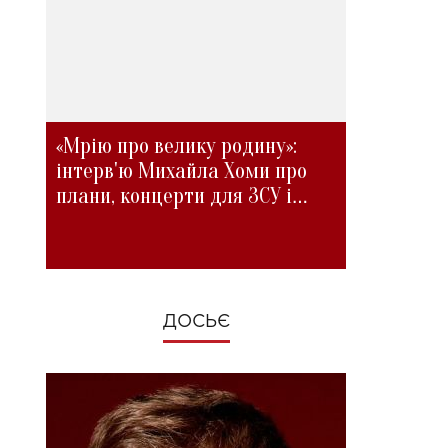
«Мрію про велику родину»:
інтерв'ю Михайла Хоми про
плани, концерти для ЗСУ і
зміни під час війни
ДОСЬЄ