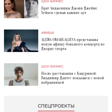
ШОУ-БИЗНЕС
Брат Анджелины Джоли Джеймс
Хейвен сделал каминг-аут
АФИША
ALENA OMARGALIEVA представила
новую афишу большого концерта во
Дворце спорта
ШОУ-БИЗНЕС
После расставания с Кацуриной:
Владимир Дантес показался с новой
избранницей
СПЕЦПРОЕКТЫ