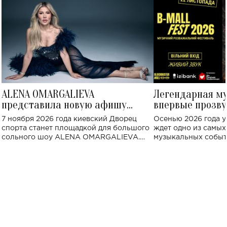
ALENA OMARGALIEVA
Легендарная м
представила новую афишу
впервые прозву
большого концерта во Дворце
Украине: где со
7 ноября 2026 года киевский Дворец
Осенью 2026 года у
спорта
спорта станет площадкой для большого
ждет одно из самы
сольного шоу ALENA OMARGALIEVA.
музыкальных событ
Концерт получил символичное название
«Не пьяная — влюбленная».