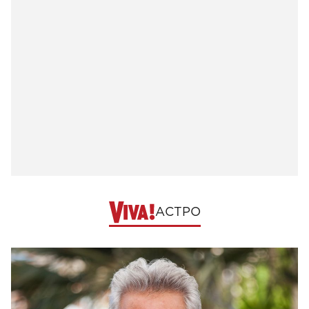
АСТРО