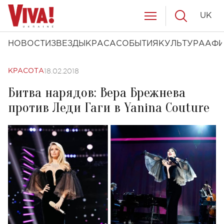
UK
НОВОСТИ
ЗВЕЗДЫ
КРАСА
СОБЫТИЯ
КУЛЬТУРА
АФ
18.02.2018
КРАСОТА
Битва нарядов: Вера Брежнева
против Леди Гаги в Yanina Couture