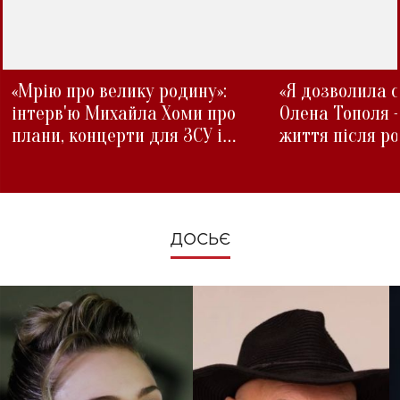
«Мрію про велику родину»:
«Я дозволила с
інтерв'ю Михайла Хоми про
Олена Тополя 
плани, концерти для ЗСУ і
життя після р
зміни під час війни
ДОСЬЄ