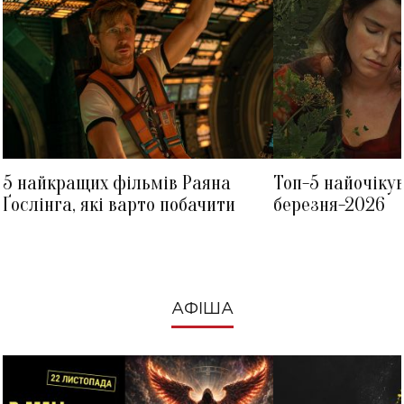
5 найкращих фільмів Раяна
Топ-5 найочіку
Ґослінга, які варто побачити
березня-2026
АФІША