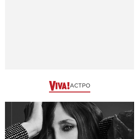
АСТРО