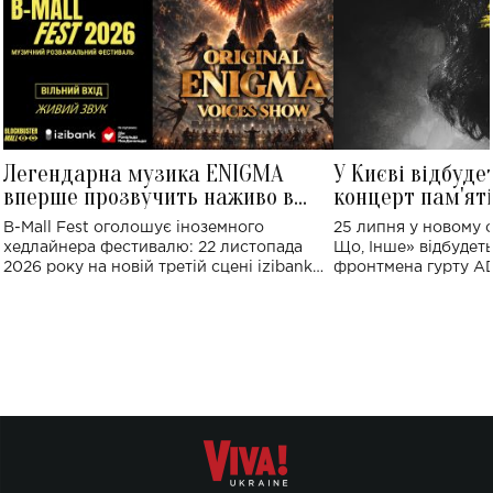
Легендарна музика ENIGMA
У Києві відбуде
вперше прозвучить наживо в
концерт пам'ят
Україні: де відбудеться концерт
Клименка: понад
B-Mall Fest оголошує іноземного
25 липня у новому o
виконають пісн
хедлайнера фестивалю: 22 листопада
Що, Інше» відбудеть
2026 року на новій третій сцені izibank
фронтмена гурту A
stage відбудеться українська прем'єра
Клименка. Це буде 
ENIGMA VOICES' ORIGINAL LIVE SHOW.
вечір, присвячений 
творчість стала си
справжньої любові д