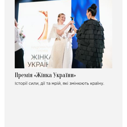
Премія «Жінка України»
Історії сили, дії та мрій, які змінюють країну.