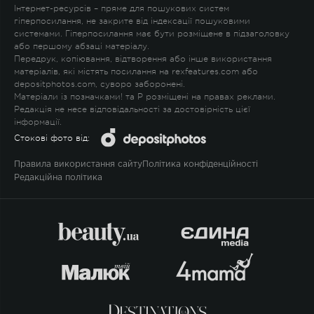
Інтернет-ресурсів – пряме для пошукових систем
гіперпосилання, не закрите від індексації пошуковими
системами. Гіперпосилання має бути розміщене в підзаголовку
або першому абзаці матеріалу.
Передрук, копіювання, відтворення або інше використання
матеріалів, які містять посилання на rexfeatures.com або
depositphotos.com, суворо заборонені.
Матеріали із позначками
!
та
P
розміщені на правах реклами.
Редакція не несе відповідальності за достовірність цієї
інформації.
Стокові фото від:
Правила використання сайту
Політика конфіденційності
Редакційна політика