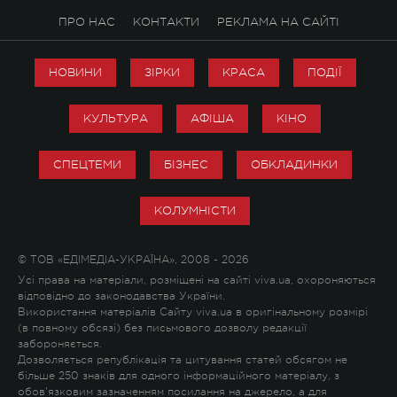
ПРО НАС
КОНТАКТИ
РЕКЛАМА НА САЙТІ
НОВИНИ
ЗІРКИ
КРАСА
ПОДІЇ
КУЛЬТУРА
АФІША
КІНО
СПЕЦТЕМИ
БІЗНЕС
ОБКЛАДИНКИ
КОЛУМНІСТИ
© ТОВ «ЕДІМЕДІА-УКРАЇНА», 2008 - 2026
Усі права на матеріали, розміщені на сайті viva.ua, охороняються
відповідно до законодавства України.
Використання матеріалів Сайту viva.ua в оригінальному розмірі
(в повному обсязі) без письмового дозволу редакції
забороняється.
Дозволяється републікація та цитування статей обсягом не
більше 250 знаків для одного інформаційного матеріалу, з
обов'язковим зазначенням посилання на джерело, а для