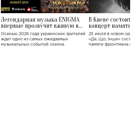
Легендарная музыка ENIGMA
В Киеве состои
впервые прозвучит вживую в
концерт памят
Украине: где состоится концерт
Клименко: более
Осенью 2026 года украинских зрителей
25 июля в новом op
исполнят песн
ждет одно из самых ожидаемых
«Де, Що, Інше» сос
музыкальных событий сезона.
памяти фронтмена
Михаила Клименко. 
особенный музыкал
посвященный артист
стало символом ис
настоящей любви.