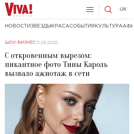
UK
НОВОСТИ
ЗВЕЗДЫ
КРАСА
СОБЫТИЯ
КУЛЬТУРА
АФ
13.05.2020
ШОУ-БИЗНЕС
С откровенным вырезом:
пикантное фото Тины Кароль
вызвало ажиотаж в сети