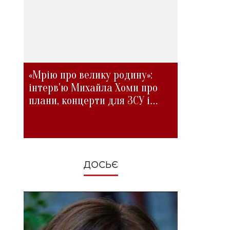
«Мрію про велику родину»:
інтерв'ю Михайла Хоми про
плани, концерти для ЗСУ і
зміни під час війни
ДОСЬЄ