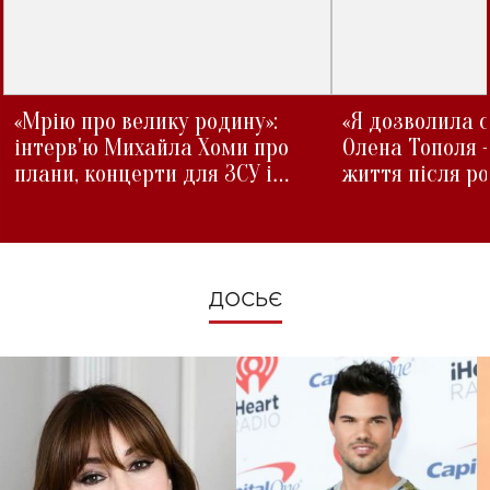
«Мрію про велику родину»:
«Я дозволила с
інтерв'ю Михайла Хоми про
Олена Тополя 
плани, концерти для ЗСУ і
життя після р
зміни під час війни
ДОСЬЄ