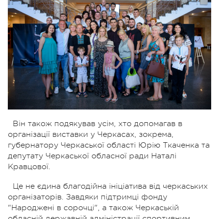
Він також подякував усім, хто допомагав в
організації виставки у Черкасах, зокрема,
губернатору Черкаської області Юрію Ткаченка та
депутату Черкаської обласної ради Наталі
Кравцової.
Це не єдина благодійна ініціатива від черкаських
організаторів. Завдяки підтримці фонду
"Народжені в сорочці", а також Черкаській
обласній державній адміністрації спортивним