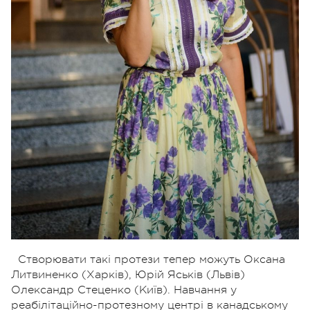
Створювати такі протези тепер можуть Оксана
Литвиненко (Харків), Юрій Яськів (Львів)
Олександр Стеценко (Київ). Навчання у
реабілітаційно-протезному центрі в канадському