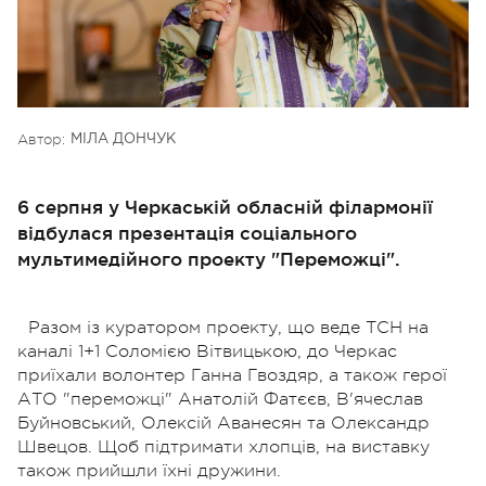
Автор:
МІЛА ДОНЧУК
6 серпня у Черкаській обласній філармонії
відбулася презентація соціального
мультимедійного проекту "Переможці".
Разом із куратором проекту, що веде ТСН на
каналі 1+1 Соломією Вітвицькою, до Черкас
приїхали волонтер Ганна Гвоздяр, а також герої
АТО "переможці" Анатолій Фатєєв, В'ячеслав
Буйновський, Олексій Аванесян та Олександр
Швецов. Щоб підтримати хлопців, на виставку
також прийшли їхні дружини.