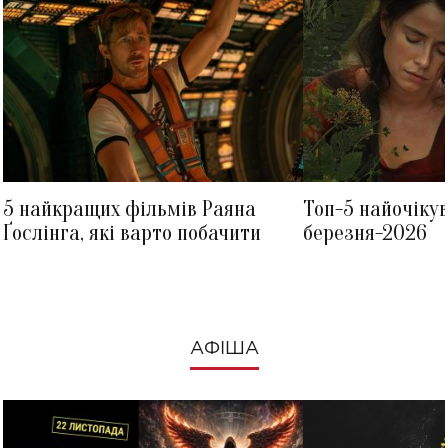
5 найкращих фільмів Раяна
Топ-5 найочіку
Ґослінга, які варто побачити
березня-2026
АФІША