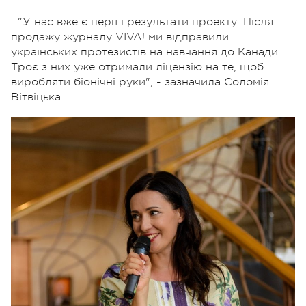
"У нас вже є перші результати проекту. Після
продажу журналу VIVA! ми відправили
українських протезистів на навчання до Канади.
Троє з них уже отримали ліцензію на те, щоб
виробляти біонічні руки", - зазначила Соломія
Вітвіцька.