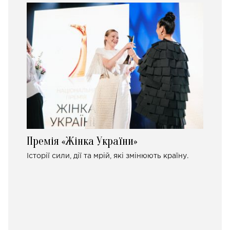
Премія «Жінка України»
Історії сили, дії та мрій, які змінюють країну.