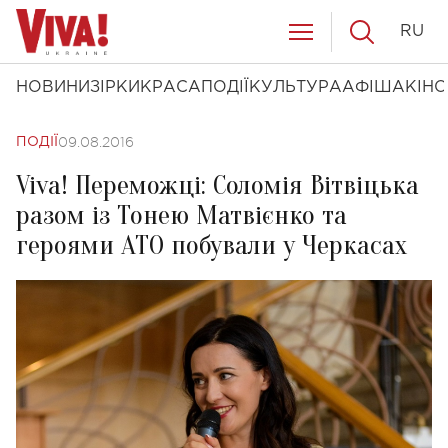
RU
НОВИНИ
ЗІРКИ
КРАСА
ПОДІЇ
КУЛЬТУРА
АФІША
КІНО
09.08.2016
ПОДІЇ
Viva! Переможці: Соломія Вітвіцька
разом із Тонею Матвієнко та
героями АТО побували у Черкасах