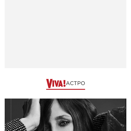
АСТРО