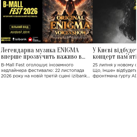
Легендарна музика ENIGMA
У Києві відбуде
вперше прозвучить наживо в
концерт пам'ят
Україні: де відбудеться концерт
Клименка: понад
B-Mall Fest оголошує іноземного
25 липня у новому o
виконають пісн
хедлайнера фестивалю: 22 листопада
Що, Інше» відбудеть
2026 року на новій третій сцені izibank
фронтмена гурту A
stage відбудеться українська прем'єра
Клименка. Це буде 
ENIGMA VOICES' ORIGINAL LIVE SHOW.
вечір, присвячений 
творчість стала си
справжньої любові д