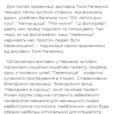
Для гостей презентації заспівала Тоня Матвієнко.
Черкаси тепло зустріли співачку, яка виконала
відомі, улюблені багатьма пісні "Ой, летіли дикі
гуси", "Квітка-душа", "Мій милий". "Ці фотографії
дають нам привід подумати та поміркувати. Такі
люди, як на фотографіях, наші "переможці"
надихають нас, простих людей, бути
переможцями", - поділилася своїми враженнями
від виставки Тоня Матвієнко.
Організатори виставки у Черкасах активно
підтримали соціальні ініціативи проекту, зокрема,
одну з головних цілей "Переможців" - розвиток
сучасного протезування в Україні. Співзасновник
благодійної організації "Благодійний фонд
"Народжені в сорочці", який приймає проект,
Роман Крутяк озвучив готовність забезпечити
професійне навчання для черкаського лікаря
реабілітолога-психолога. Найближчим часом буде
обрано найбільш оптимальний для спеціаліста