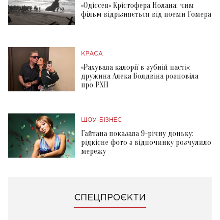
«Одіссея» Крістофера Нолана: чим
фільм відрізняється від поеми Гомера
КРАСА
«Рахувала калорії в зубній пасті»:
дружина Алека Болдвіна розповіла
про РХП
ШОУ-БІЗНЕС
Гайтана показала 9-річну доньку:
рідкісне фото з відпочинку розчулило
мережу
СПЕЦПРОЄКТИ