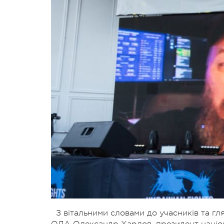
З вітальними словами до учасників та г
ОДА Олександр Харлов, президент націон