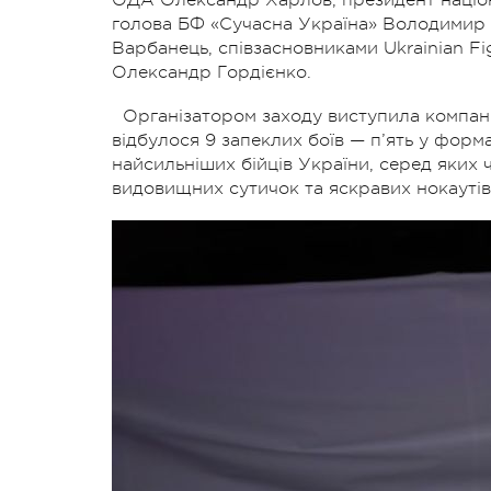
голова БФ «Сучасна Україна» Володимир Г
Варбанець, співзасновниками Ukrainian F
Олександр Гордієнко.
Організатором заходу виступила компанія
відбулося 9 запеклих боїв — п’ять у форма
найсильніших бійців України, серед яких ч
видовищних сутичок та яскравих нокаутів