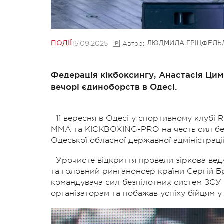
15.09.2025
Автор:
ПОДІЇ
ЛЮДМИЛА ГРІЦФЕЛЬ
Федерація кікбоксингу, Анастасія Ци
вечорі єдиноборств в Одесі.
11 вересня в Одесі у спортивному клубі 
ММА та KICKBOXING-PRO на честь сил без
Одеської обласної державної адміністрації
Урочисте відкриття провели зіркова вед
та головний ринганонсер країни Сергій 
командувача сил безпілотних систем ЗСУ 
організаторам та побажав успіху бійцям у