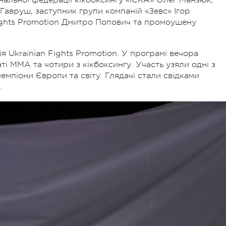
авруш, заступник групи компаній «Зевс» Ігор
ights Promotion Дмитро Попович та промоушену
 Ukrainian Fights Promotion. У програмі вечора
ті ММА та чотири з кікбоксингу. Участь узяли одні з
емпіони Європи та світу. Глядачі стали свідками
.