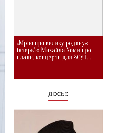
«Мрію про велику родину»:
інтерв'ю Михайла Хоми про
плани, концерти для ЗСУ і
зміни під час війни
ДОСЬЄ