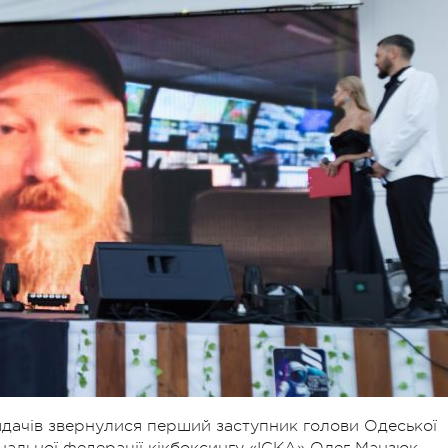
лядачів звернулися перший заступник голови Одеської
альної федерації кікбоксингу «ІСКА» Олег Манзюк,