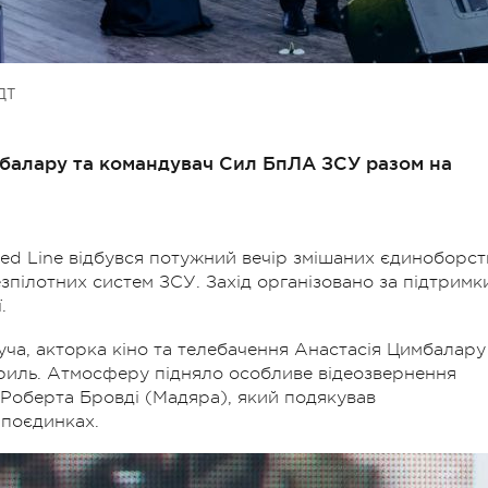
ДТ
мбалару та командувач Сил БпЛА ЗСУ разом на
Red Line відбувся потужний вечір змішаних єдиноборст
пілотних систем ЗСУ. Захід організовано за підтримк
.
уча, акторка кіно та телебачення Анастасія Цимбалару
Бриль. Атмосферу підняло особливе відеозвернення
Роберта Бровді (Мадяра), який подякував
 поєдинках.