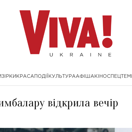
И
ЗІРКИ
КРАСА
ПОДІЇ
КУЛЬТУРА
АФІША
КІНО
СПЕЦТЕМ
имбалару відкрила вечір