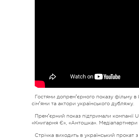
Гостями допремʼєрного показу фільму в К
сімʼями та актори українського дубляжу.
Премʼєрний показ підтримали компанії U
«Книгарня Є», «Антошка». Медіапартнери 
Стрічка виходить в український прокат з