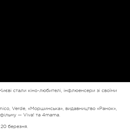
иєві стали кіно-любителі, інфлюенсери зі своїми
nico, Verde, «Моршинська», видавництво «Ранок»,
фільму — Viva! та 4mama.
 20 березня.