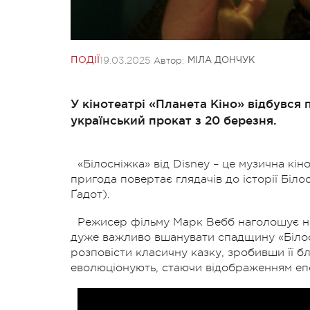
19.03.2025
Автор:
ПОДІЇ
МІЛА ДОНЧУК
У кінотеатрі «Планета Кіно» відбувся 
український прокат з 20 березня.
«Білосніжка» від Disney – це музична кі
пригода повертає глядачів до історії Біло
Ґадот).
Режисер фільму Марк Вебб наголошує на
дуже важливо вшанувати спадщину «Білос
розповісти класичну казку, зробивши її бл
еволюціонують, стаючи відображенням епо