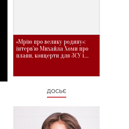
«Мрію про велику родину»:
інтерв'ю Михайла Хоми про
плани, концерти для ЗСУ і
зміни під час війни
ДОСЬЄ