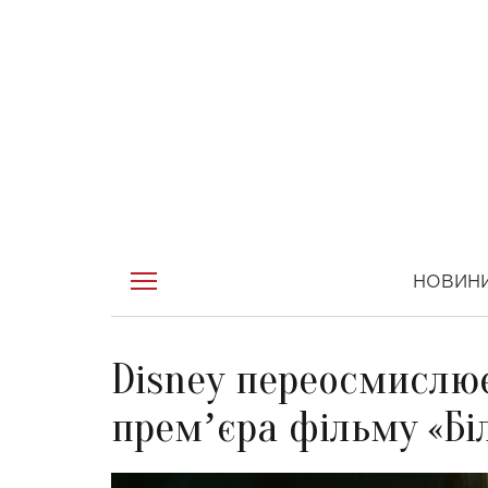
НОВИН
Disney переосмислює
премʼєра фільму «Бі