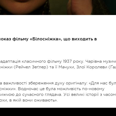
показ фільму «Білосніжка», що виходить в
ноадаптація класичного фільму 1937 року. Чарівна музич
сніжки (Рейчел Зеґлер) та її Мачухи, Злої Королеви (Ґа
 важливості збереження духу оригіналу: «Для нас бу
ніжки». Водночас це була можливість по-новому
ижчою до сучасного глядача. Усі великі історії з часом
хи, в якій вони оживають».