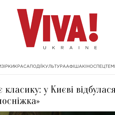
И
ЗІРКИ
КРАСА
ПОДІЇ
КУЛЬТУРА
АФІША
КІНО
СПЕЦТЕМ
 класику: у Києві відбулас
лосніжка»