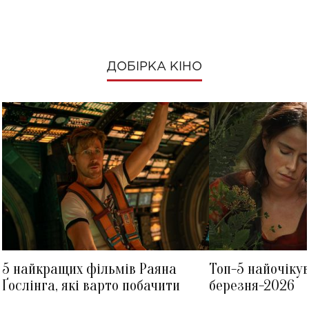
ДОБІРКА КІНО
5 найкращих фільмів Раяна
Топ-5 найочіку
Ґослінга, які варто побачити
березня-2026