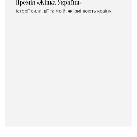
Премія «Жінка України»
Історії сили, дії та мрій, які змінюють країну.