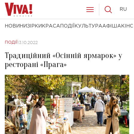
RU
НОВИНИ
ЗІРКИ
КРАСА
ПОДІЇ
КУЛЬТУРА
АФІША
КІНО
13.10.2022
ПОДІЇ
Традиційний «Осінній ярмарок» у
ресторані «Прага»