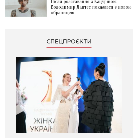
Після розставання з Кацуріною:
Володимир Дантес показався з новою
обраницею
СПЕЦПРОЄКТИ