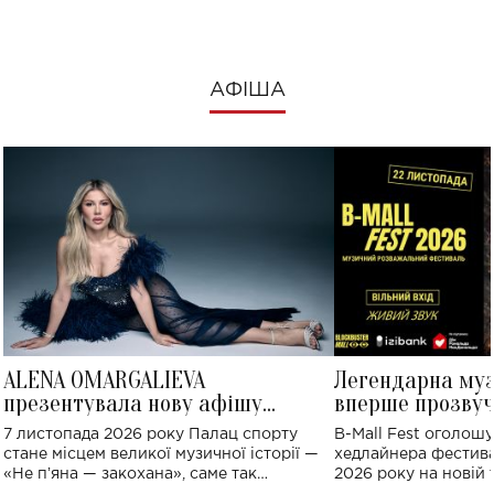
АФІША
ALENA OMARGALIEVA
Легендарна му
презентувала нову афішу
вперше прозвуч
великого концерту в Палаці
Україні: де від
7 листопада 2026 року Палац спорту
B-Mall Fest оголош
спорту
стане місцем великої музичної історії —
хедлайнера фестива
«Не пʼяна — закохана», саме так
2026 року на новій т