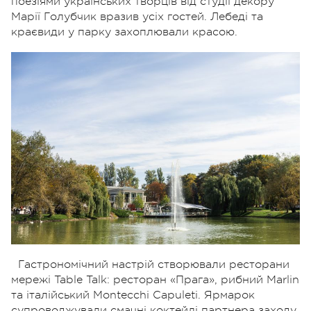
поезіями українських творців від студії декору
Марії Голубчик вразив усіх гостей. Лебеді та
краєвиди у парку захоплювали красою.
Гастрономічний настрій створювали ресторани
мережі Table Talk: ресторан «Прага», рибний Marlin
та італійський Montecchi Capuleti. Ярмарок
супроводжували смачні коктейлі партнера заходу