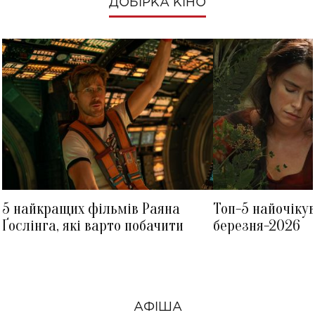
ДОБІРКА КІНО
5 найкращих фільмів Раяна
Топ-5 найочіку
Ґослінга, які варто побачити
березня-2026
АФІША