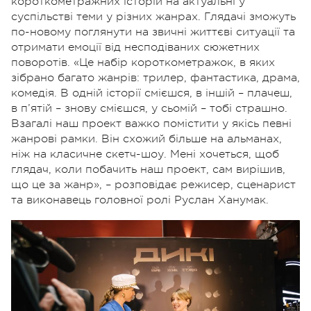
короткометражних історій на актуальні у
суспільстві теми у різних жанрах. Глядачі зможуть
по-новому поглянути на звичні життєві ситуації та
отримати емоції від несподіваних сюжетних
поворотів. «Ц
е набір короткометражок, в яких
зібрано багато жанрів: трилер, фантастика, драма,
комедія. В одній історії смієшся, в іншій – плачеш,
в п’ятій – знову смієшся, у сьомій – тобі страшно.
Взагалі наш проект важко помістити у якісь певні
жанрові рамки. Він схожий більше на альманах,
ніж на класичне скетч-шоу. Мені хочеться, щоб
глядач, коли побачить наш проект, сам вирішив,
що це за жанр
», – розповідає режисер, сценарист
та виконавець головної ролі Руслан Ханумак.