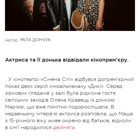
Автор:
МІЛА ДОНЧУК
Актриса та її донька відвідали кінопрем'єру.
У кінотеатрі «Сінема Сіті» відбувся допрем'єрний
показ двох серій кіноальманаху «Дикі». Серед
зіркових глядачів у залі була рідкісна гостя
світських заходів Олена Кравець із дочкою
Марією, що вже помітно подорослішала. В
недавньому інтерв'ю актриса розповіла, що Маша
з 15-річного віку живе окремо від батьків, відколи
в сім'ї народилися
двійнята
.