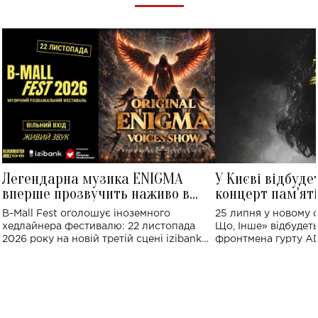
Легендарна музика ENIGMA
У Києві відбуде
вперше прозвучить наживо в
концерт пам'ят
Україні: де відбудеться концерт
Клименка: понад
B-Mall Fest оголошує іноземного
25 липня у новому o
виконають пісн
хедлайнера фестивалю: 22 листопада
Що, Інше» відбудеть
2026 року на новій третій сцені izibank
фронтмена гурту A
stage відбудеться українська прем'єра
Клименка. Це буде 
ENIGMA VOICES' ORIGINAL LIVE SHOW.
вечір, присвячений 
творчість стала си
справжньої любові д