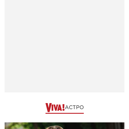
АСТРО