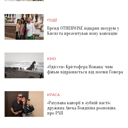
ПОДІЇ
Бренд OTHERWISE відкрив шоурум у
Києві та презентував нову колекцію
КІНО
«Одіссея» Крістофера Нолана: чим
фільм відрізняється від поеми Гомера
КРАСА
«Рахувала калорії в зубній пасті»:
дружина Алека Болдвіна розповіла
про РХП