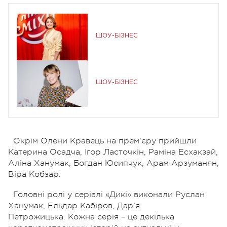
ШОУ-БІЗНЕС
ШОУ-БІЗНЕС
Окрім Олени Кравець на прем'єру прийшли
Катерина Осадча, Ігор Ласточкін, Раміна Есхакзай,
Аліна Ханумак, Богдан Юсипчук, Арам Арзуманян,
Віра Кобзар.
Головні ролі у серіалі «Дикі» виконали Руслан
Ханумак, Ельдар Кабіров, Дар’я
Петрожицька. Кожна серія – це декілька