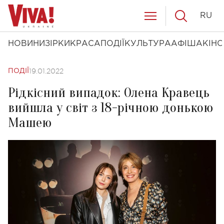
RU
НОВИНИ
ЗІРКИ
КРАСА
ПОДІЇ
КУЛЬТУРА
АФІША
КІНО
19.01.2022
ПОДІЇ
Рідкісний випадок: Олена Кравець
вийшла у світ з 18-річною донькою
Машею