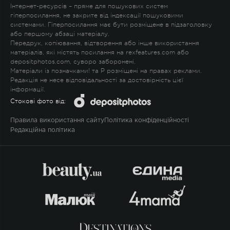
Інтернет-ресурсів – пряме для пошукових систем
гіперпосилання, не закрите від індексації пошуковими
системами. Гіперпосилання має бути розміщене в підзаголовку
або першому абзаці матеріалу.
Передрук, копіювання, відтворення або інше використання
матеріалів, які містять посилання на rexfeatures.com або
depositphotos.com, суворо заборонені.
Матеріали із позначками
!
та
P
розміщені на правах реклами.
Редакція не несе відповідальності за достовірність цієї
інформації.
Стокові фото від:
Правила використання сайту
Політика конфіденційності
Редакційна політика