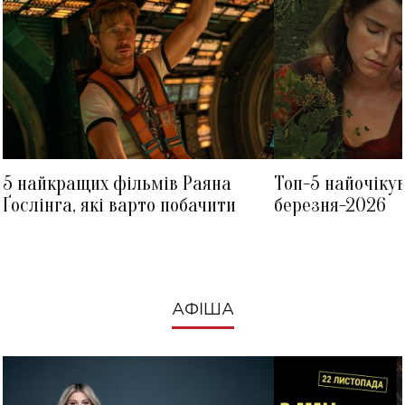
5 найкращих фільмів Раяна
Топ-5 найочіку
Ґослінга, які варто побачити
березня-2026
АФІША