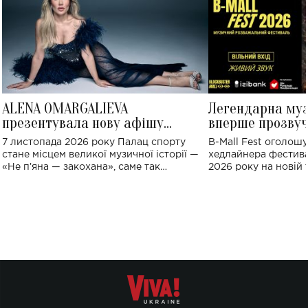
ALENA OMARGALIEVA
Легендарна му
презентувала нову афішу
вперше прозвуч
великого концерту в Палаці
Україні: де від
7 листопада 2026 року Палац спорту
B-Mall Fest оголош
спорту
стане місцем великої музичної історії —
хедлайнера фестива
«Не пʼяна — закохана», саме так
2026 року на новій т
символічно названо майбутній концерт
stage відбудеться у
ALENA OMARGALIEVA.
ENIGMA VOICES' OR