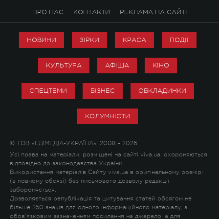
ПРО НАС
КОНТАКТИ
РЕКЛАМА НА САЙТІ
НОВИНИ
ЗІРКИ
КРАСА
ПОДІЇ
КУЛЬТУРА
АФІША
КІНО
СПЕЦТЕМИ
БІЗНЕС
ОБКЛАДИНКИ
КОЛУМНІСТИ
© ТОВ «ЕДІМЕДІА-УКРАЇНА», 2008 - 2026
Усі права на матеріали, розміщені на сайті viva.ua, охороняються
відповідно до законодавства України.
Використання матеріалів Сайту viva.ua в оригінальному розмірі
(в повному обсязі) без письмового дозволу редакції
забороняється.
Дозволяється републікація та цитування статей обсягом не
більше 250 знаків для одного інформаційного матеріалу, з
обов'язковим зазначенням посилання на джерело, а для