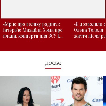
«Мрію про велику родину»:
«Я дозволила с
інтерв'ю Михайла Хоми про
Олена Тополя 
плани, концерти для ЗСУ і
життя після р
зміни під час війни
ДОСЬЄ