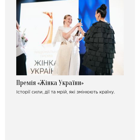
Премія «Жінка України»
Історії сили, дії та мрій, які змінюють країну.