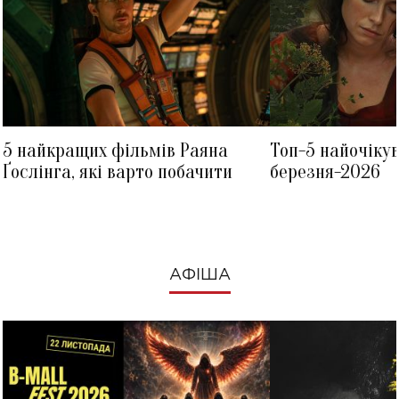
5 найкращих фільмів Раяна
Топ-5 найочіку
Ґослінга, які варто побачити
березня-2026
АФІША