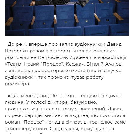
До речі, вперше про запис аудіокнижки Давид
Петросян разом з актором Віталієм Ажновим
розповіли на Книжковому Арсеналі в межах події
«Театр. Новий "Процес". Кафка». Віталій Ажнов,
який викладає ораторське мистецтво й озвучує
аудіокнижки, так прокоментував роботу
режисера:
«Для мене Давид Петросян — енциклопедична
людина. У голосі диктора, безумовно,
проявляється інтелект, тому я впевнений: Давид
як режисер цієї вистави й людина, що прочитала
роман "Процес" понад вісім разів, транслює саме
атмосферу книги. Сподіваюся, йому вдалося