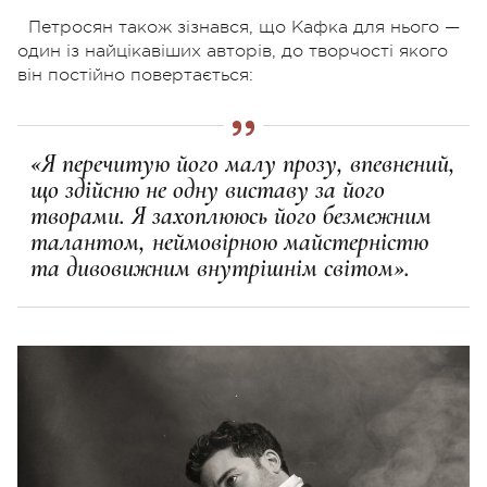
Петросян також зізнався, що Кафка для нього —
один із найцікавіших авторів, до творчості якого
він постійно повертається:
«Я перечитую його малу прозу, впевнений,
що здійсню не одну виставу за його
творами. Я захоплююсь його безмежним
талантом, неймовірною майстерністю
та дивовижним внутрішнім світом».