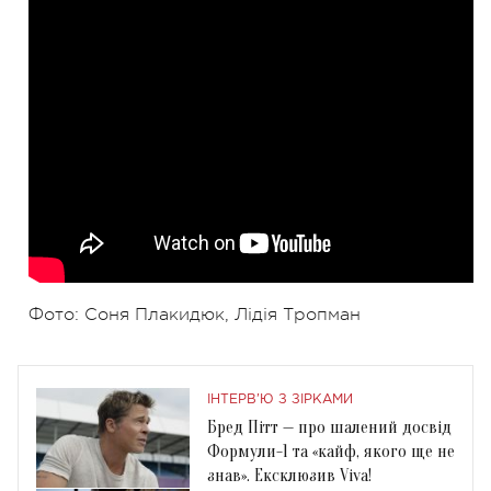
Фото: Соня Плакидюк, Лідія Тропман
ІНТЕРВ'Ю З ЗІРКАМИ
Бред Пітт — про шалений досвід
Формули-1 та «кайф, якого ще не
знав». Ексклюзив Viva!