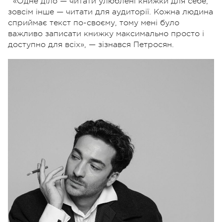
«Одне діло — читати улюблені книжки для себе,
зовсім інше — читати для аудиторії. Кожна людина
сприймає текст по-своєму, тому мені було
важливо записати книжку максимально просто і
доступно для всіх», — зізнався Петросян.