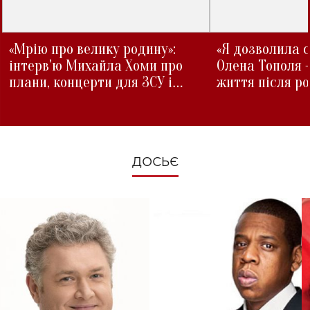
«Мрію про велику родину»:
«Я дозволила с
інтерв'ю Михайла Хоми про
Олена Тополя 
плани, концерти для ЗСУ і
життя після р
зміни під час війни
ДОСЬЄ