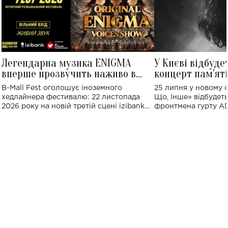
Легендарна музика ENIGMA
У Києві відбуде
вперше прозвучить наживо в
концерт пам'ят
Україні: де відбудеться концерт
Клименка: понад
B-Mall Fest оголошує іноземного
25 липня у новому o
виконають пісн
хедлайнера фестивалю: 22 листопада
Що, Інше» відбудеть
2026 року на новій третій сцені izibank
фронтмена гурту A
stage відбудеться українська прем'єра
Клименка. Це буде 
ENIGMA VOICES' ORIGINAL LIVE SHOW.
вечір, присвячений 
творчість стала си
справжньої любові д