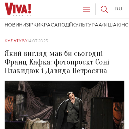
RU
НОВИНИ
ЗІРКИ
КРАСА
ПОДІЇ
КУЛЬТУРА
АФІША
КІНО
14.07.2025
КУЛЬТУРА
Який вигляд мав би сьогодні
Франц Кафка: фотопроєкт Соні
Плакидюк і Давида Петросяна