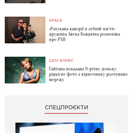
КРАСА
«Рахувала калорії в зубній пасті»:
дружина Алека Болдвіна розповіла
про РХП
ШОУ-БІЗНЕС
Гайтана показала 9-річну доньку:
рідкісне фото з відпочинку розчулило
мережу
СПЕЦПРОЄКТИ