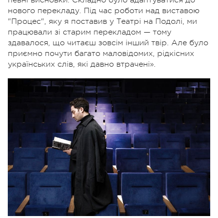
певні висновки. Складно було адаптуватися до
нового перекладу. Під час роботи над виставою
"Процес", яку я поставив у Театрі на Подолі, ми
працювали зі старим перекладом — тому
здавалося, що читаєш зовсім інший твір. Але було
приємно почути багато маловідомих, рідкісних
українських слів, які давно втрачені».