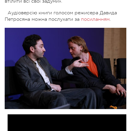
втілити всі свої задуми».
Аудіоверсію книги голосом режисера Давида
Петросяна можна послухати за
посиланням
.