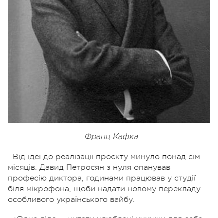
Франц Кафка
Від ідеї до реалізації проєкту минуло понад сім
місяців. Давид Петросян з нуля опанував
професію диктора, годинами працював у студії
біля мікрофона, щоби надати новому перекладу
особливого українського вайбу.