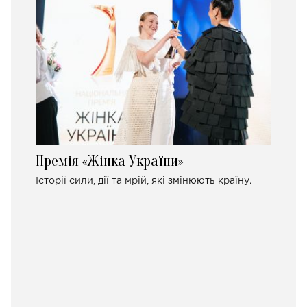
Премія «Жінка України»
Історії сили, дії та мрій, які змінюють країну.