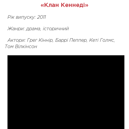
«Клан Кеннеді»
Рік випуску: 2011
Жанри: драма, історичний
Актори: Грег Кіннір, Баррі Пеппер, Кеті Голмс,
Том Вілкінсон