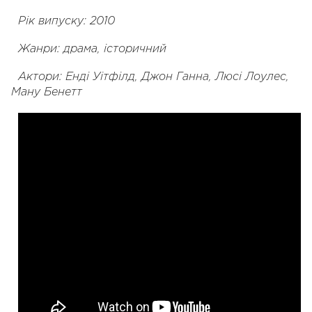
Рік випуску: 2010
Жанри: драма, історичний
Актори: Енді Уітфілд, Джон Ганна, Люсі Лоулес,
Ману Бенетт