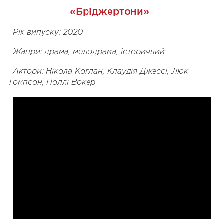
«Бріджертони»
Рік випуску: 2020
Жанри: драма, мелодрама, історичний
Актори: Нікола Коглан, Клаудія Джессі, Люк
Томпсон, Поллі Вокер