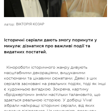
Автор:
ВІКТОРІЯ КОЗАР
Історичні серіали дають змогу поринути у
минуле: дізнатися про важливі події та
видатних постатей.
Кінороботи історичного жанру дивують
масштабними декораціями, вишуканими
костюмами та цікавими сюжетами. Деякі з цих
серіалів засновані на реальних подіях, тоді як інші
є художньою вигадкою. Зокрема, картину
«Бріджертони» зняли настільки талановито, що
здається реальною історією. У добірці Viva!
зібрали найкращі історичні серіали, від яких
складно відірватися. Це можливість поєднати