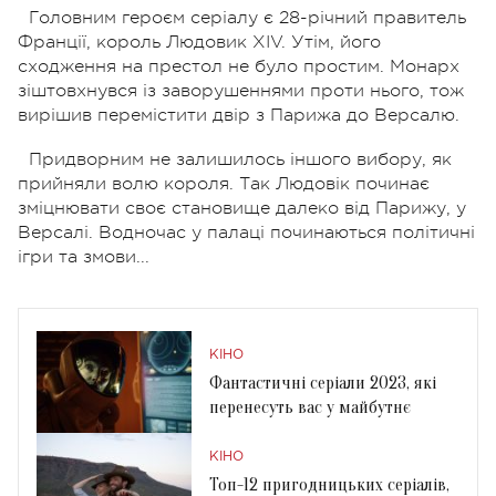
Головним героєм серіалу є 28-річний правитель
Франції, король Людовик XIV. Утім, його
сходження на престол не було простим. Монарх
зіштовхнувся із заворушеннями проти нього, тож
вирішив перемістити двір з Парижа до Версалю.
Придворним не залишилось іншого вибору, як
прийняли волю короля. Так Людовік починає
зміцнювати своє становище далеко від Парижу, у
Версалі. Водночас у палаці починаються політичні
ігри та змови...
КІНО
Фантастичні серіали 2023, які
перенесуть вас у майбутнє
КІНО
Топ-12 пригодницьких серіалів,