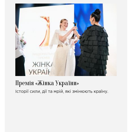
Премія «Жінка України»
Історії сили, дії та мрій, які змінюють країну.