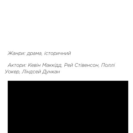
Жанри: драма, історичний
Актори: Кевін Маккідд, Рей Стівенсон, Поллі
Уокер, Ліндсей Дункан