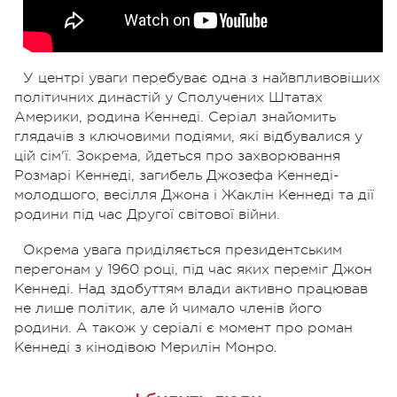
У центрі уваги перебуває одна з найвпливовіших
політичних династій у Сполучених Штатах
Америки, родина Кеннеді. Серіал знайомить
глядачів з ключовими подіями, які відбувалися у
цій сім'ї. Зокрема, йдеться про захворювання
Розмарі Кеннеді, загибель Джозефа Кеннеді-
молодшого, весілля Джона і Жаклін Кеннеді та дії
родини під час Другої світової війни.
Окрема увага приділяється президентським
перегонам у 1960 році, під час яких переміг Джон
Кеннеді. Над здобуттям влади активно працював
не лише політик, але й чимало членів його
родини. А також у серіалі є момент про роман
Кеннеді з кінодівою Мерилін Монро.