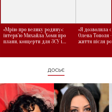
«Мрію про велику родину»:
«Я дозволила с
інтерв'ю Михайла Хоми про
Олена Тополя 
плани, концерти для ЗСУ і
життя після р
зміни під час війни
ДОСЬЄ