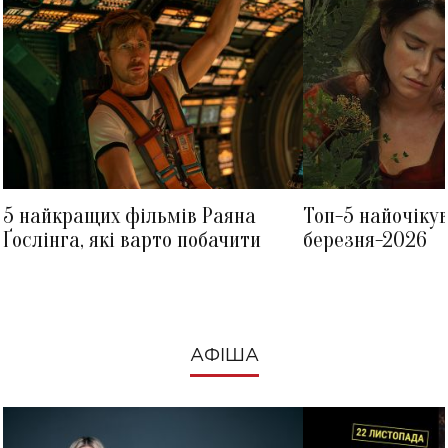
5 найкращих фільмів Раяна
Топ-5 найочіку
Ґослінга, які варто побачити
березня-2026
АФІША