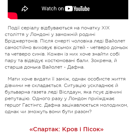
Події серіалу відбуваються на початку XIX
століття у Лондоні у заможній родині
Бріджертонів. Після смерті чоловіка леді Вайолет
самостійно виховує вісьмох дітей - четверо доньок
та четверо синів. Кожен із них хоче знайти собі
пару та відвідує костюмовані бали. Зокрема, й
старша донька Вайолет - Дафна.
Мати хоче видати її заміж, однак особисте життя
дівчини не складається. Ситуацію ускладнює й
бульварна газета леді Віслдаун, яка псує дівчині
репутацію. Одного разу у Лондон приїжджає
герцог Гастінгс. Дафна зацікавлюється молодиком,
однак чи зможуть вони бути разом?
«Спартак: Кров і Пісок»