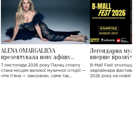
ALENA OMARGALIEVA
Легендарна му
презентувала нову афішу
вперше прозвуч
великого концерту в Палаці
Україні: де від
7 листопада 2026 року Палац спорту
B-Mall Fest оголош
спорту
стане місцем великої музичної історії —
хедлайнера фестива
«Не пʼяна — закохана», саме так
2026 року на новій т
символічно названо майбутній концерт
stage відбудеться у
ALENA OMARGALIEVA.
ENIGMA VOICES' OR