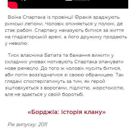
Воїна Спартака із провінції Фракія зраджують
римські легіони. Чоловік опиняється у полоні, де
стає рабом. Спартаку наказують битися за життя
на гладіаторській арені, а його дружину продають
у неволю.
Тиск власника Батіата та бажання вижити у
складних умовах мотивують Спартака опанувати
нове ремесло. До того ж чоловік мусить битися,
аби потім возз'єднатися зі своєю обраницею. Так
глядачі спостерігатимуть за тим, як герой
зіштовхується з ворогами, підлістю, жорстокістю,
але не здається у своїй боротьбі.
«Борджіа: історія клану»
Рік випуску: 2011