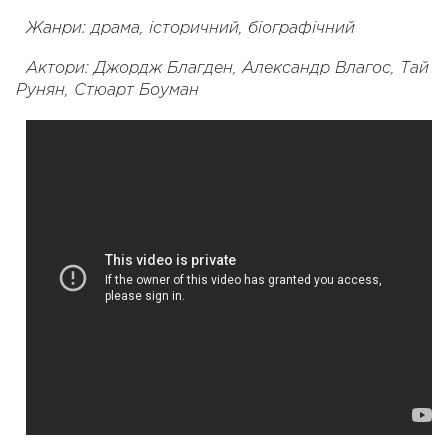
Жанри: драма, історичний, біографічний
Актори: Джордж Благден, Александр Влагос, Тай
Рунян, Стюарт Боуман