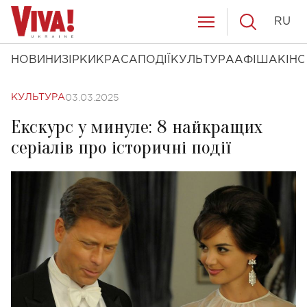
RU
НОВИНИ
ЗІРКИ
КРАСА
ПОДІЇ
КУЛЬТУРА
АФІША
КІНО
03.03.2025
КУЛЬТУРА
Екскурс у минуле: 8 найкращих
серіалів про історичні події