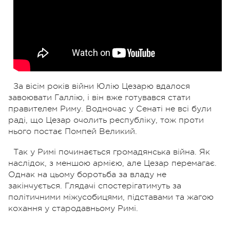
За вісім років війни Юлію Цезарю вдалося
завоювати Галлію, і він вже готувався стати
правителем Риму. Водночас у Сенаті не всі були
раді, що Цезар очолить республіку, тож проти
нього постає Помпей Великий.
Так у Римі починається громадянська війна. Як
наслідок, з меншою армією, але Цезар перемагає.
Однак на цьому боротьба за владу не
закінчується. Глядачі спостерігатимуть за
політичними міжусобицями, підставами та жагою
кохання у стародавньому Римі.