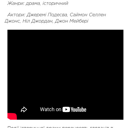
Жанри: драма, історичний
Актори: Джеремі Подесва, Саймон Селлен
Джонс, Ніл Джордан, Джон Мейбері
Події історичної драми переносять глядачів в