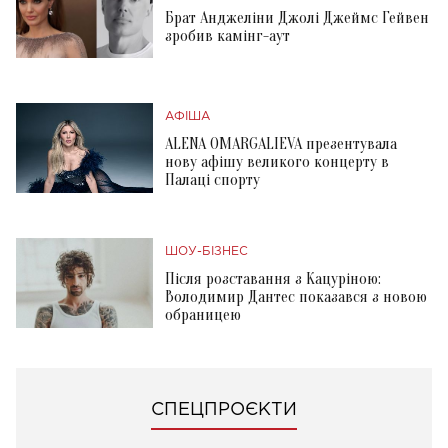
Брат Анджеліни Джолі Джеймс Гейвен
зробив камінг-аут
АФІША
ALENA OMARGALIEVA презентувала
нову афішу великого концерту в
Палаці спорту
ШОУ-БІЗНЕС
Після розставання з Кацуріною:
Володимир Дантес показався з новою
обраницею
СПЕЦПРОЄКТИ