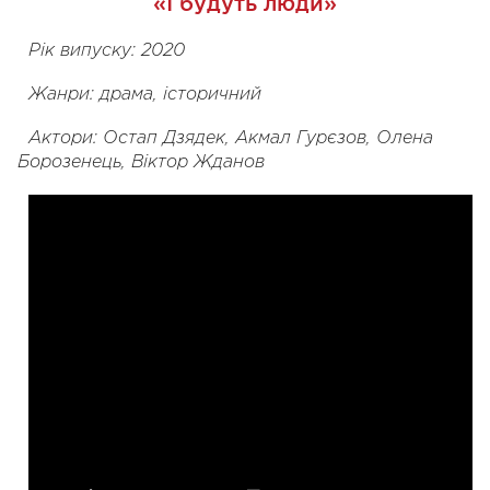
«І будуть люди»
Рік випуску: 2020
Жанри: драма, історичний
Актори: Остап Дзядек, Акмал Гурєзов, Олена
Борозенець, Віктор Жданов