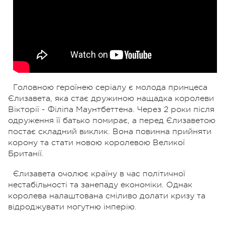
Головною героїнею серіалу є молода принцеса
Єлизавета, яка стає дружиною нащадка королеви
Вікторії - Філіпа Маунтбеттена. Через 2 роки після
одруження її батько помирає, а перед Єлизаветою
постає складний виклик. Вона повинна прийняти
корону та стати новою королевою Великої
Британії.
Єлизавета очолює країну в час політичної
нестабільності та занепаду економіки. Однак
королева налаштована сміливо долати кризу та
відроджувати могутню імперію.