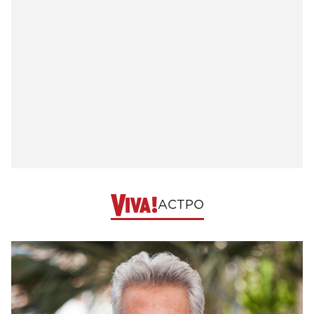
АСТРО