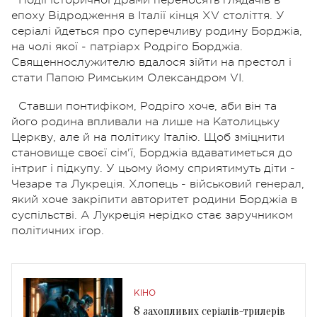
епоху Відродження в Італії кінця XV століття. У
серіалі йдеться про суперечливу родину Борджіа,
на чолі якої - патріарх Родріго Борджіа.
Священнослужителю вдалося зійти на престол і
стати Папою Римським Олександром VI.
Ставши понтифіком, Родріго хоче, аби він та
його родина впливали на лише на Католицьку
Церкву, але й на політику Італію. Щоб зміцнити
становище своєї сім'ї, Борджіа вдаватиметься до
інтриг і підкупу. У цьому йому сприятимуть діти -
Чезаре та Лукреція. Хлопець - військовий генерал,
який хоче закріпити авторитет родини Борджіа в
суспільстві. А Лукреція нерідко стає заручником
політичних ігор.
КІНО
8 захопливих серіалів-трилерів