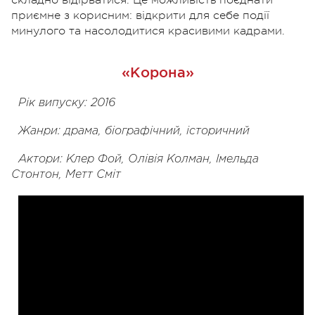
приємне з корисним: відкрити для себе події
минулого та насолодитися красивими кадрами.
«Корона»
Рік випуску: 2016
Жанри: драма, біографічний, історичний
Актори: Клер Фой, Олівія Колман, Імельда
Стонтон, Метт Сміт