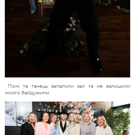
Пісні та танець запалили зал та не залишили
нікого байдужими.