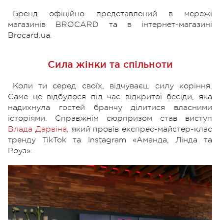
Бренд офіційно представлений в мережі
магазинів BROCARD та в інтернет-магазині
Brocard.ua.
Сила жінки та спільноти
Коли ти серед своїх, відчуваєш силу коріння.
Саме це відбулося під час відкритої бесіди, яка
надихнула гостей бранчу ділитися власними
історіями. Справжнім сюрпризом став виступ
Влада Дарвіна
, який провів експрес-майстер-клас
тренду TikTok та Instagram «Аманда, Лінда та
Роуз».