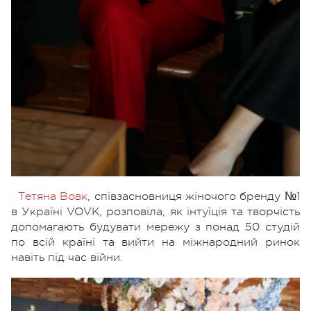
Тетяна Вовк
, співзасновниця жіночого бренду №1
в Україні VOVK, розповіла, як інтуїція та творчість
допомагають будувати мережу з понад 50 студій
по всій країні та вийти на міжнародний ринок
навіть під час війни.