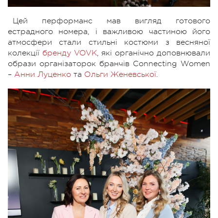
Цей перформанс мав вигляд готового
естрадного номера, і важливою частиною його
атмосфери стали стильні костюми з весняної
колекції
бренду VOVK
, які органічно доповнювали
образи організаторок бранчів Connecting Women
–
Анни Луценко
та
Ольги Женевської
.