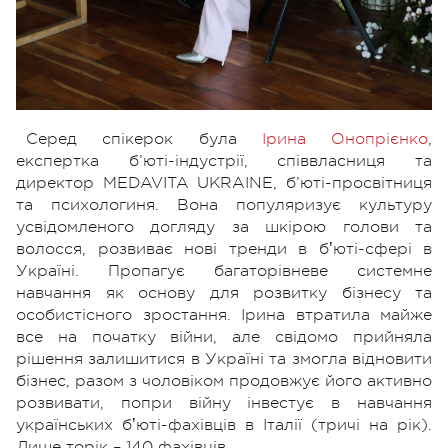
Серед спікерок була
Ірина Онопрієнко
,
експертка б’юті-індустрії, співвласниця та
директор MEDAVITA UKRAINE, б’юті-просвітниця
та психологиня. Вона популяризує культуру
усвідомленого догляду за шкірою голови та
волосся, розвиває нові тренди в бʼюті-сфері в
Україні. Пропагує багаторівневе системне
навчання як основу для розвитку бізнесу та
особистісного зростання. Ірина втратила майже
все на початку війни, але свідомо прийняла
рішення залишитися в Україні та змогла відновити
бізнес, разом з чоловіком продовжує його активно
розвивати, попри війну інвестує в навчання
українських бʼюті-фахівців в Італії (тричі на рік).
Лише торік – 140 фахівців.