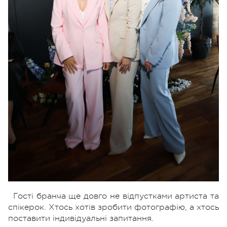
Гості бранча ще довго не відпустками артиста та
спікерок. Хтось хотів зробити фотографію, а хтось
поставити індивідуальні запитання.