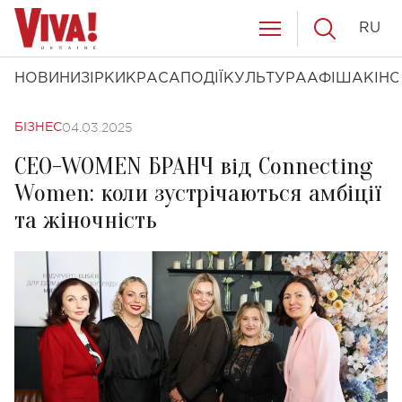
RU
НОВИНИ
ЗІРКИ
КРАСА
ПОДІЇ
КУЛЬТУРА
АФІША
КІНО
04.03.2025
БІЗНЕС
CEO-WOMEN БРАНЧ від Connecting
Women: коли зустрічаються амбіції
та жіночність