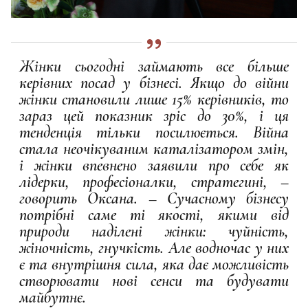
Жінки сьогодні займають все більше
керівних посад у бізнесі. Якщо до війни
жінки становили лише 15% керівників, то
зараз цей показник зріс до 30%, і ця
тенденція тільки посилюється. Війна
стала неочікуваним каталізатором змін,
і жінки впевнено заявили про себе як
лідерки, професіоналки, стратегині, –
говорить Оксана. – Сучасному бізнесу
потрібні саме ті якості, якими від
природи наділені жінки: чуйність,
жіночність, гнучкість. Але водночас у них
є та внутрішня сила, яка дає можливість
створювати нові сенси та будувати
майбутнє.