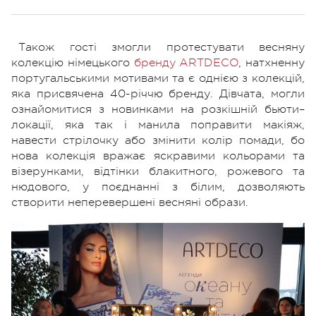
Також гості змогли протестувати весняну
колекцію німецького
бренду ARTDECO
, натхненну
португальськими мотивами та є однією з колекцій,
яка присвячена 40-річчю бренду. Дівчата, могли
ознайомитися з новинками на розкішній бьюти–
локації, яка так і манила поправити макіяж,
навести стрілочку або змінити колір помади, бо
нова колекція вражає яскравими кольорами та
візерунками, відтінки блакитного, рожевого та
нюдового, у поєднанні з білим, дозволяють
створити неперевершені весняні образи.