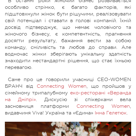
В останні роки жіночий бізнес розвивається
особливо стрімко, є багато факторів, які
підштовхнули жінок бути рішучими, реалізовувати
свій потенціал і ставати в голові компаній. Їхній
досвід підтверджує, що немає чоловічого та
жіночого бізнесу, є компетентність, прагнення
досягти результату, бажання вести за собою
команду, сміливість та любов до справи. Але
водночас жінки зберігають унікальну здатність
знаходити нестандартні рішення, що стає їхньою
перевагою.
Саме про це говорили учасниці CEO-WOMEN
БРАНЧ від
Connecting Women
, що пройшов у
сімейному трипалубному
еко-ресторані «Веранда
на Дніпрі»
. Дискусію зі спікерками вела
засновниця платформи
Connecting Women
,
видавчиня Viva! Україна та «Єдина»
Інна Гелетюк
.