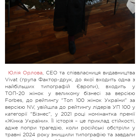
Юлія Орлова
, СЕО та співвласниця видавництва
Vivat (група Фактор-друк, до якої входить одна з
найбільших типографій Європи), входить у
ТОП-20 жінок у великому бізнесі за версією
Forbes, до рейтингу "Топ 100 жінок України" за
версією NV, увійшла до рейтингу лідерів УП 100 у
категорії "Бізнес", у 2021 році номінантка премії
«Жінка України». Її історія – це приклад стійкості,
адже попри трагедію, коли російські обстріли у
травні 2024 року знищили типографію та завдали