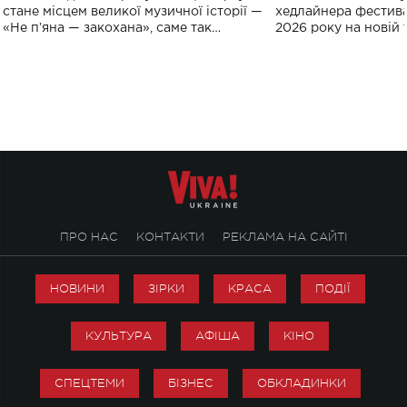
спорту
стане місцем великої музичної історії —
хедлайнера фестива
«Не пʼяна — закохана», саме так
2026 року на новій т
символічно названо майбутній концерт
stage відбудеться у
ALENA OMARGALIEVA.
ENIGMA VOICES' OR
ПРО НАС
КОНТАКТИ
РЕКЛАМА НА САЙТІ
НОВИНИ
ЗІРКИ
КРАСА
ПОДІЇ
КУЛЬТУРА
АФІША
КІНО
СПЕЦТЕМИ
БІЗНЕС
ОБКЛАДИНКИ