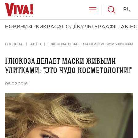
RU
НОВИНИ
ЗІРКИ
КРАСА
ПОДІЇ
КУЛЬТУРА
АФІША
КІНО
ГОЛОВНА
АРХІВ
ГЛЮКОЗА ДЕЛАЕТ МАСКИ ЖИВЫМИ УЛИТКАМИ: 
Глюкоза делает маски живыми
улитками: "Это чудо косметологии!"
05.02.2016