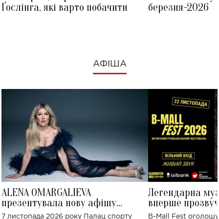
Ґослінга, які варто побачити
березня-2026
АФІША
ALENA OMARGALIEVA
Легендарна му
презентувала нову афішу
вперше прозвуч
великого концерту в Палаці
Україні: де від
7 листопада 2026 року Палац спорту
B-Mall Fest оголош