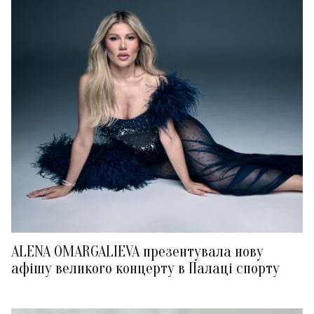
ALENA OMARGALIEVA презентувала нову
афішу великого концерту в Палаці спорту