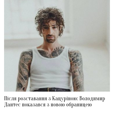
Після розставання з Кацуріною: Володимир
Дантес показався з новою обраницею