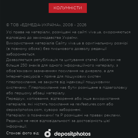
КОЛУМНІСТИ
© ТОВ «ЕДІМЕДІА-УКРАЇНА», 2008 - 2026
Усі права на матеріали, розміщені на сайті viva.ua, охороняються
відповідно до законодавства України.
Використання матеріалів Сайту viva.ua в оригінальному розмірі
(в повному обсязі) без письмового дозволу редакції
забороняється.
Дозволяється републікація та цитування статей обсягом не
більше 250 знаків для одного інформаційного матеріалу, з
обов'язковим зазначенням посилання на джерело, а для
Інтернет-ресурсів – пряме для пошукових систем
гіперпосилання, не закрите від індексації пошуковими
системами. Гіперпосилання має бути розміщене в підзаголовку
або першому абзаці матеріалу.
Передрук, копіювання, відтворення або інше використання
матеріалів, які містять посилання на rexfeatures.com або
depositphotos.com, суворо заборонені.
Матеріали із позначками
!
та
P
розміщені на правах реклами.
Редакція не несе відповідальності за достовірність цієї
інформації.
Стокові фото від: