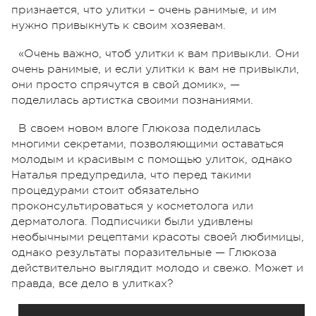
признается, что улитки – очень ранимые, и им
нужно привыкнуть к своим хозяевам.
«Очень важно, чтоб улитки к вам привыкли. Они
очень ранимые, и если улитки к вам не привыкли,
они просто спрячутся в свой домик», —
поделилась артистка своими познаниями.
В своем новом влоге Глюкоза поделилась
многими секретами, позволяющими оставаться
молодым и красивым с помощью улиток, однако
Наталья предупредила, что перед такими
процедурами стоит обязательно
проконсультироваться у косметолога или
дерматолога. Подписчики были удивлены
необычными рецептами красоты своей любимицы,
однако результаты поразительные — Глюкоза
действительно выглядит молодо и свежо. Может и
правда, все дело в улитках?