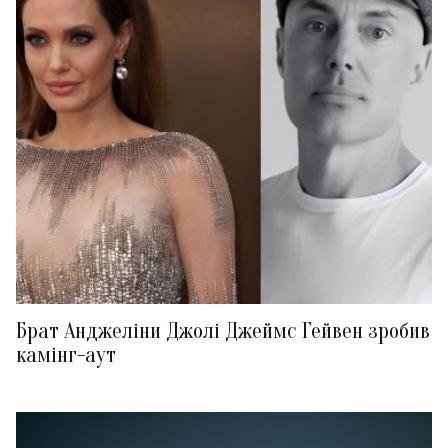
Брат Анджеліни Джолі Джеймс Гейвен зробив
камінг-аут