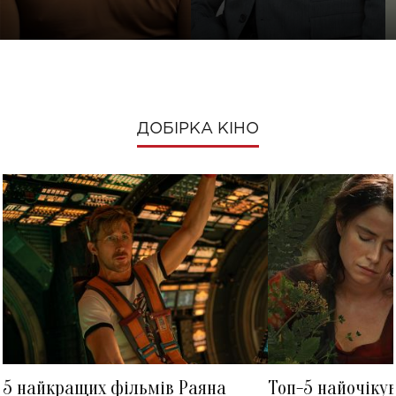
ДОБІРКА КІНО
5 найкращих фільмів Раяна
Топ-5 найочіку