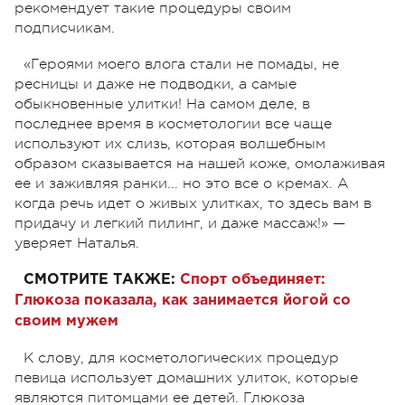
рекомендует такие процедуры своим
подписчикам.
«Героями моего влога стали не помады, не
ресницы и даже не подводки, а самые
обыкновенные улитки! На самом деле, в
последнее время в косметологии все чаще
используют их слизь, которая волшебным
образом сказывается на нашей коже, омолаживая
ее и заживляя ранки... но это все о кремах. А
когда речь идет о живых улитках, то здесь вам в
придачу и легкий пилинг, и даже массаж!» —
уверяет Наталья.
СМОТРИТЕ ТАКЖЕ:
Спорт объединяет:
Глюкоза показала, как занимается йогой со
своим мужем
К слову, для косметологических процедур
певица использует домашних улиток, которые
являются питомцами ее детей. Глюкоза