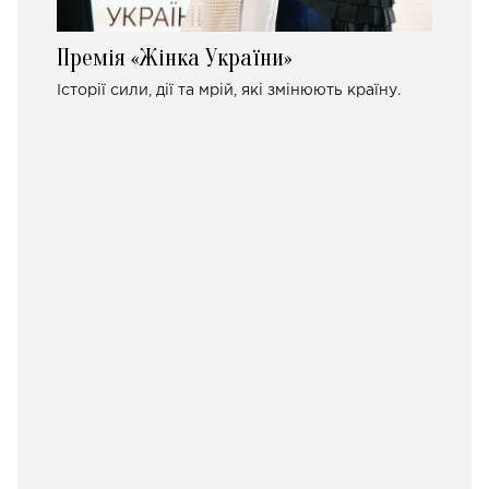
Премія «Жінка України»
Історії сили, дії та мрій, які змінюють країну.