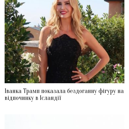
Іванка Трамп показала бездоганну фігуру на
відпочинку в Ісландії