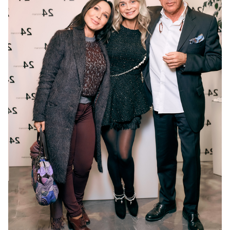
Одно из изделий марки – пальто Manzoni24 –
выступило в качестве лота в рамках розыгрыша
подарков, в честь презентации. Также в лотерее
были разыграны призы от партнеров – салонов
Yuriy Tsarov Beauty Group и спа-центра Premium