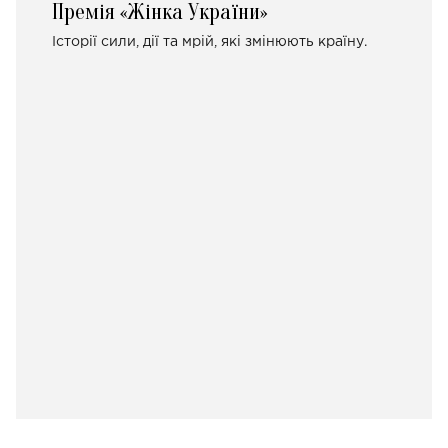
Премія «Жінка України»
Історії сили, дії та мрій, які змінюють країну.