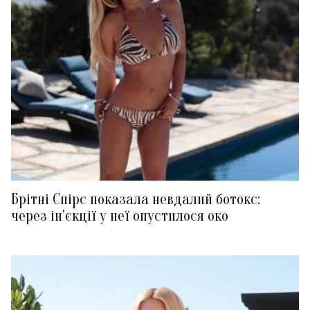
Брітні Спірс показала невдалий ботокс:
через ін'єкції у неї опустилося око