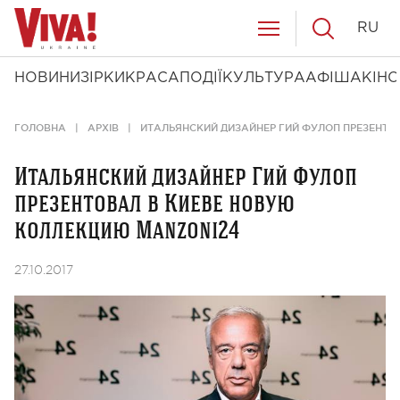
RU
НОВИНИ
ЗІРКИ
КРАСА
ПОДІЇ
КУЛЬТУРА
АФІША
КІНО
ГОЛОВНА
АРХІВ
ИТАЛЬЯНСКИЙ ДИЗАЙНЕР ГИЙ ФУЛОП ПРЕЗЕНТО
Итальянский дизайнер Гий Фулоп
презентовал в Киеве новую
коллекцию Manzoni24
27.10.2017