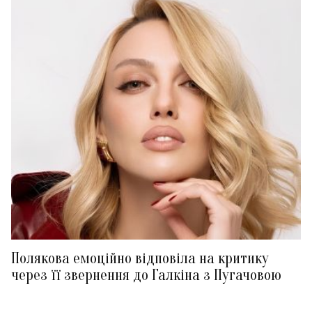
Полякова емоційно відповіла на критику
через її звернення до Галкіна з Пугачовою