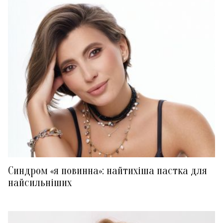
Синдром «я повинна»: найтихіша пастка для
найсильніших