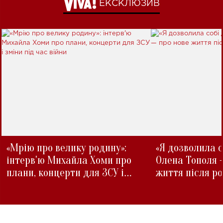
ЕКСКЛЮЗИВ
«Мрію про велику родину»:
«Я дозволила с
інтерв'ю Михайла Хоми про
Олена Тополя 
плани, концерти для ЗСУ і
життя після р
зміни під час війни