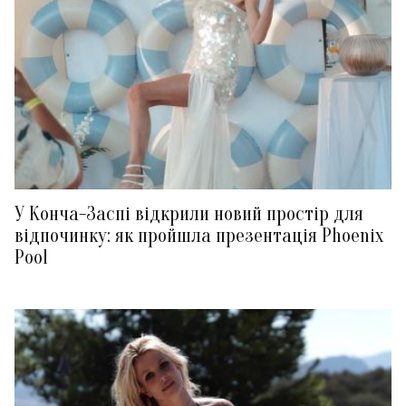
У Конча-Заспі відкрили новий простір для
відпочинку: як пройшла презентація Phoenix
Pool