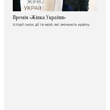
Премія «Жінка України»
Історії сили, дії та мрій, які змінюють країну.