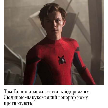
Том Голланд може стати найдорожчим
Людиною-павуком: який гонорар йому
прогнозують