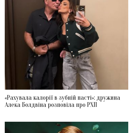
«Рахувала калорії в зубній пасті»: дружина
Алека Болдвіна розповіла про РХП