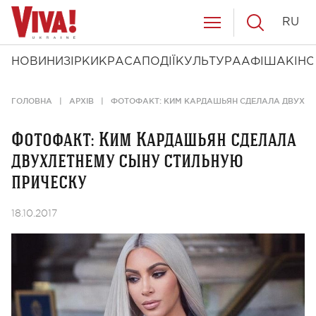
RU
НОВИНИ
ЗІРКИ
КРАСА
ПОДІЇ
КУЛЬТУРА
АФІША
КІНО
ГОЛОВНА
АРХІВ
ФОТОФАКТ: КИМ КАРДАШЬЯН СДЕЛАЛА ДВУХЛЕ
Фотофакт: Ким Кардашьян сделала
двухлетнему сыну стильную
прическу
18.10.2017