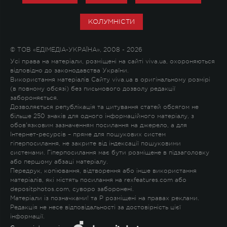
КОЛУМНІСТИ
© ТОВ «ЕДІМЕДІА-УКРАЇНА», 2008 - 2026
Усі права на матеріали, розміщені на сайті viva.ua, охороняються
відповідно до законодавства України.
Використання матеріалів Сайту viva.ua в оригінальному розмірі
(в повному обсязі) без письмового дозволу редакції
забороняється.
Дозволяється републікація та цитування статей обсягом не
більше 250 знаків для одного інформаційного матеріалу, з
обов'язковим зазначенням посилання на джерело, а для
Інтернет-ресурсів – пряме для пошукових систем
гіперпосилання, не закрите від індексації пошуковими
системами. Гіперпосилання має бути розміщене в підзаголовку
або першому абзаці матеріалу.
Передрук, копіювання, відтворення або інше використання
матеріалів, які містять посилання на rexfeatures.com або
depositphotos.com, суворо заборонені.
Матеріали із позначками
!
та
P
розміщені на правах реклами.
Редакція не несе відповідальності за достовірність цієї
інформації.