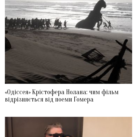
«Одіссея» Крістофера Нолана: чим фільм
відрізняється від поеми Гомера