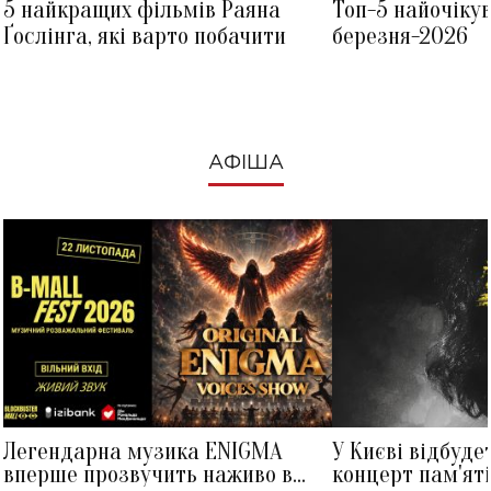
5 найкращих фільмів Раяна
Топ-5 найочіку
Ґослінга, які варто побачити
березня-2026
АФІША
Легендарна музика ENIGMA
У Києві відбуде
вперше прозвучить наживо в
концерт пам'ят