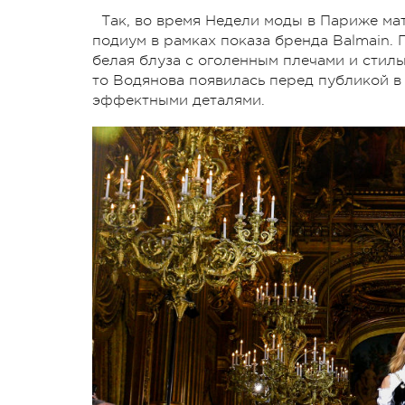
Так, во время Недели моды в Париже ма
подиум в рамках показа бренда Balmain.
белая блуза с оголенным плечами и стиль
то Водянова появилась перед публикой в
эффектными деталями.