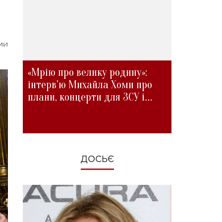
ми
«Мрію про велику родину»:
інтерв'ю Михайла Хоми про
плани, концерти для ЗСУ і
зміни під час війни
ДОСЬЄ