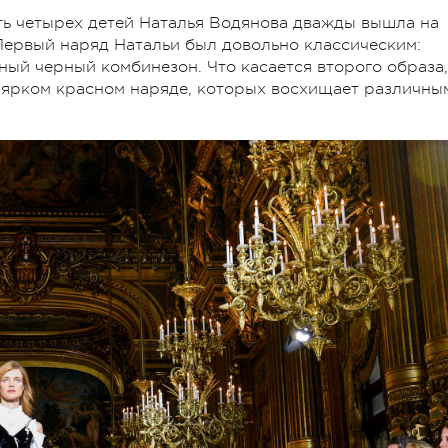
ть четырех детей Наталья Водянова дважды вышла на
 Первый наряд Натальи был довольно классическим:
ный черный комбинезон. Что касается второго образа,
 ярком красном наряде, которых восхищает различны