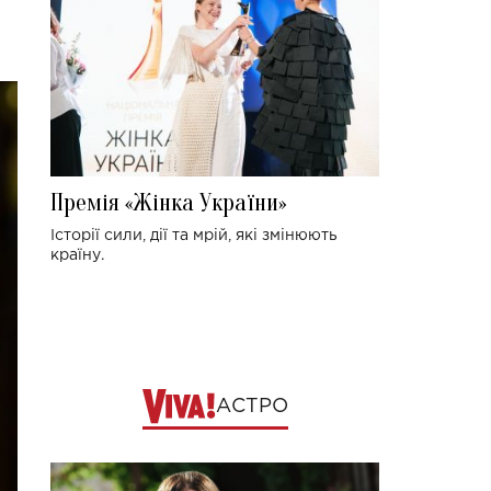
Премія «Жінка України»
Історії сили, дії та мрій, які змінюють
країну.
АСТРО