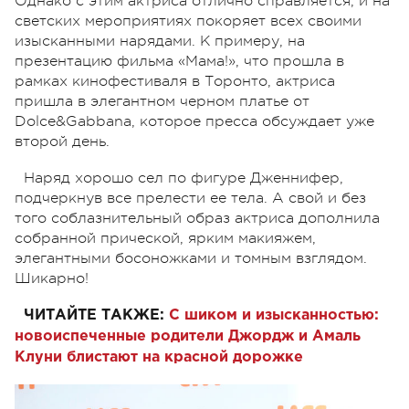
Однако с этим актриса отлично справляется, и на
светских мероприятиях покоряет всех своими
изысканными нарядами. К примеру, на
презентацию фильма «Мама!», что прошла в
рамках кинофестиваля в Торонто, актриса
пришла в элегантном черном платье от
Dolce&Gabbana, которое пресса обсуждает уже
второй день.
Наряд хорошо сел по фигуре Дженнифер,
подчеркнув все прелести ее тела. А свой и без
того соблазнительный образ актриса дополнила
собранной прической, ярким макияжем,
элегантными босоножками и томным взглядом.
Шикарно!
ЧИТАЙТЕ ТАКЖЕ:
С шиком и изысканностью:
новоиспеченные родители Джордж и Амаль
Клуни блистают на красной дорожке