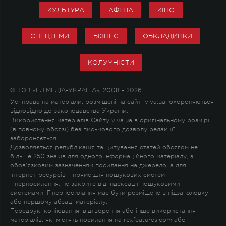
КУЛЬТУРА
АФІША
КІНО
СПЕЦТЕМИ
БІЗНЕС
ОБКЛАДИНКИ
КОЛУМНІСТИ
© ТОВ «ЕДІМЕДІА-УКРАЇНА», 2008 - 2026
Усі права на матеріали, розміщені на сайті viva.ua, охороняються
відповідно до законодавства України.
Використання матеріалів Сайту viva.ua в оригінальному розмірі
(в повному обсязі) без письмового дозволу редакції
забороняється.
Дозволяється републікація та цитування статей обсягом не
більше 250 знаків для одного інформаційного матеріалу, з
обов'язковим зазначенням посилання на джерело, а для
Інтернет-ресурсів – пряме для пошукових систем
гіперпосилання, не закрите від індексації пошуковими
системами. Гіперпосилання має бути розміщене в підзаголовку
або першому абзаці матеріалу.
Передрук, копіювання, відтворення або інше використання
матеріалів, які містять посилання на rexfeatures.com або