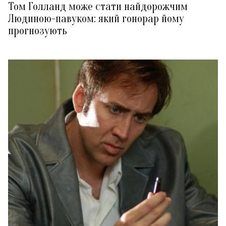
Том Голланд може стати найдорожчим
Людиною-павуком: який гонорар йому
прогнозують