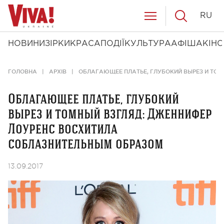
RU
НОВИНИ
ЗІРКИ
КРАСА
ПОДІЇ
КУЛЬТУРА
АФІША
КІНО
ГОЛОВНА
АРХІВ
ОБЛАГАЮЩЕЕ ПЛАТЬЕ, ГЛУБОКИЙ ВЫРЕЗ И ТО
Облагающее платье, глубокий
вырез и томный взгляд: Дженнифер
Лоуренс восхитила
соблазнительным образом
13.09.2017