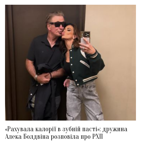
«Рахувала калорії в зубній пасті»: дружина
Алека Болдвіна розповіла про РХП