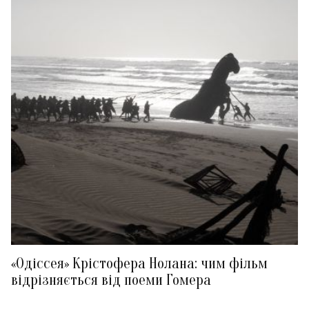
«Одіссея» Крістофера Нолана: чим фільм
відрізняється від поеми Гомера