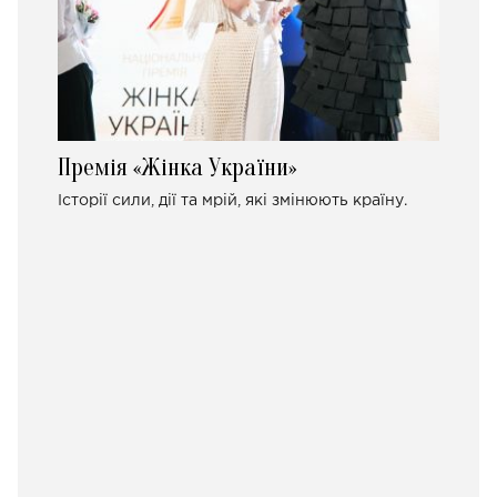
Премія «Жінка України»
Історії сили, дії та мрій, які змінюють країну.