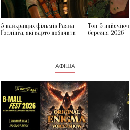
5 найкращих фільмів Раяна
Топ-5 найочіку
Ґослінга, які варто побачити
березня-2026
АФІША