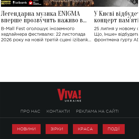
Легендарна музика ENIGMA
У Києві відбуде
вперше прозвучить наживо в
концерт пам'ят
Україні: де відбудеться концерт
Клименка: понад
B-Mall Fest оголошує іноземного
25 липня у новому o
виконають пісн
хедлайнера фестивалю: 22 листопада
Що, Інше» відбудеть
2026 року на новій третій сцені izibank
фронтмена гурту A
stage відбудеться українська прем'єра
Клименка. Це буде 
ENIGMA VOICES' ORIGINAL LIVE SHOW.
вечір, присвячений 
творчість стала си
справжньої любові д
ПРО НАС
КОНТАКТИ
РЕКЛАМА НА САЙТІ
НОВИНИ
ЗІРКИ
КРАСА
ПОДІЇ