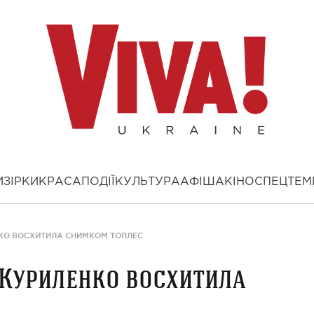
И
ЗІРКИ
КРАСА
ПОДІЇ
КУЛЬТУРА
АФІША
КІНО
СПЕЦТЕМ
КО ВОСХИТИЛА СНИМКОМ ТОПЛЕС
 Куриленко восхитила