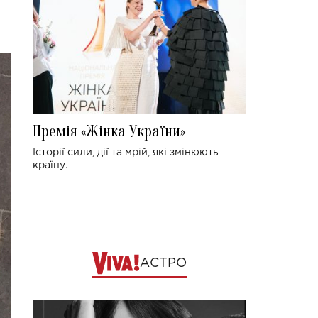
Премія «Жінка України»
Історії сили, дії та мрій, які змінюють
країну.
АСТРО