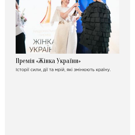
Премія «Жінка України»
Історії сили, дії та мрій, які змінюють країну.