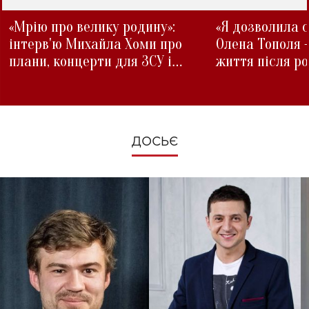
«Мрію про велику родину»:
«Я дозволила с
інтерв'ю Михайла Хоми про
Олена Тополя 
плани, концерти для ЗСУ і
життя після р
зміни під час війни
ДОСЬЄ