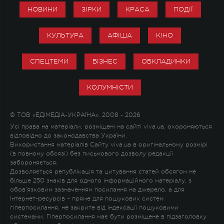
НОВИНИ
ЗІРКИ
КРАСА
ПОДІЇ
КУЛЬТУРА
АФІША
КІНО
СПЕЦТЕМИ
БІЗНЕС
ОБКЛАДИНКИ
КОЛУМНІСТИ
© ТОВ «ЕДІМЕДІА-УКРАЇНА», 2008 - 2026
Усі права на матеріали, розміщені на сайті viva.ua, охороняються
відповідно до законодавства України.
Використання матеріалів Сайту viva.ua в оригінальному розмірі
(в повному обсязі) без письмового дозволу редакції
забороняється.
Дозволяється републікація та цитування статей обсягом не
більше 250 знаків для одного інформаційного матеріалу, з
обов'язковим зазначенням посилання на джерело, а для
Інтернет-ресурсів – пряме для пошукових систем
гіперпосилання, не закрите від індексації пошуковими
системами. Гіперпосилання має бути розміщене в підзаголовку