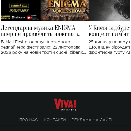
Легендарна музика ENIGMA
У Києві відбуде
вперше прозвучить наживо в
концерт пам'ят
Україні: де відбудеться концерт
Клименка: понад
B-Mall Fest оголошує іноземного
25 липня у новому o
виконають пісн
хедлайнера фестивалю: 22 листопада
Що, Інше» відбудеть
2026 року на новій третій сцені izibank
фронтмена гурту A
stage відбудеться українська прем'єра
Клименка. Це буде 
ENIGMA VOICES' ORIGINAL LIVE SHOW.
вечір, присвячений 
творчість стала си
справжньої любові д
ПРО НАС
КОНТАКТИ
РЕКЛАМА НА САЙТІ