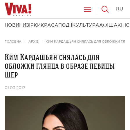
RU
НОВИНИ
ЗІРКИ
КРАСА
ПОДІЇ
КУЛЬТУРА
АФІША
КІНО
ГОЛОВНА
АРХІВ
КИМ КАРДАШЬЯН СНЯЛАСЬ ДЛЯ ОБЛОЖКИ ГЛЯН
Ким Кардашьян снялась для
обложки глянца в образе певицы
Шер
01.09.2017