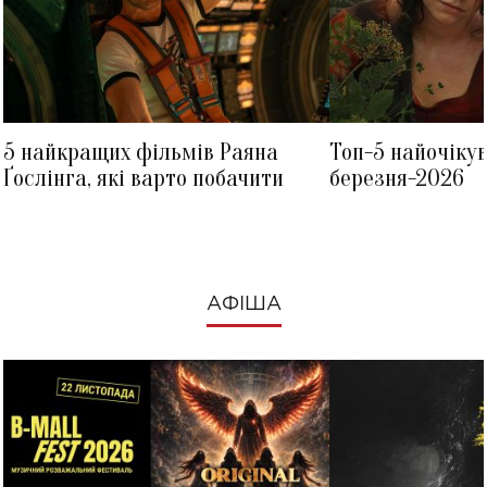
5 найкращих фільмів Раяна
Топ-5 найочіку
Ґослінга, які варто побачити
березня-2026
АФІША