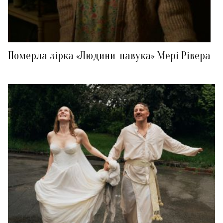
Померла зірка «Людини-павука» Мері Рівера