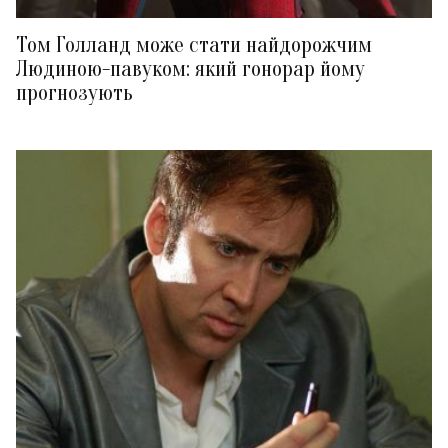
Том Голланд може стати найдорожчим
Людиною-павуком: який гонорар йому
прогнозують