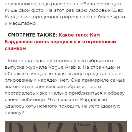
поклонников, ведь ранее она любила размещать
лишь свои фото. На этот раз свою любовь к Шер
Кардашьян продемонстрировала еще более ярко
и масштабно.
СМОТРИТЕ ТАКЖЕ:
Какое тело: Ким
Кардашьян вновь вернулась к откровенным
снимкам
Ким стала главной героиней сентябрьского
выпуска журнала Vogue Arabia. На страницах и
обложке глянца светская львица предстала не в
откровенных нарядах, нет. Она примерила самые
знаменитые сценические образы Шер и
постаралась максимально приблизиться к образу
своей любимицы. Что скажете, Кардашьян
удалось хоть немного походить на легендарную
певицу?