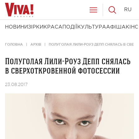
RU
НОВИНИ
ЗІРКИ
КРАСА
ПОДІЇ
КУЛЬТУРА
АФІША
КІНО
ГОЛОВНА
АРХІВ
ПОЛУГОЛАЯ ЛИЛИ-РОУЗ ДЕПП СНЯЛАСЬ В СВЕР
Полуголая Лили-Роуз Депп снялась
в сверхоткровенной фотосессии
23.08.2017