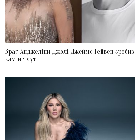
Брат Анджеліни Джолі Джеймс Гейвен зробив
камінг-аут