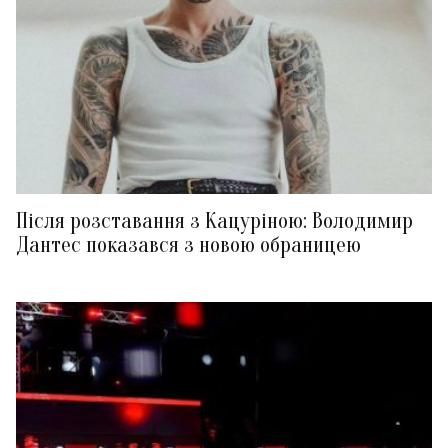
Після розставання з Кацуріною: Володимир
Дантес показався з новою обраницею