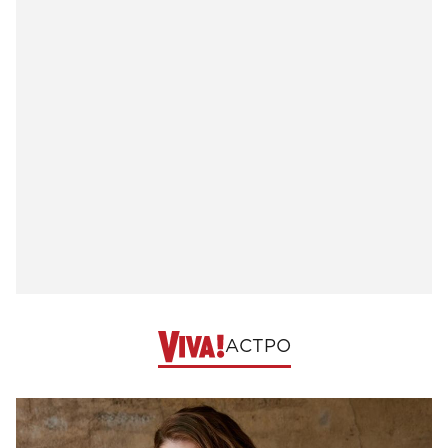
АСТРО