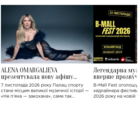
ALENA OMARGALIEVA
Легендарна му
презентувала нову афішу
вперше прозвуч
великого концерту в Палаці
Україні: де від
7 листопада 2026 року Палац спорту
B-Mall Fest оголош
спорту
стане місцем великої музичної історії —
хедлайнера фестива
«Не пʼяна — закохана», саме так
2026 року на новій т
символічно названо майбутній концерт
stage відбудеться у
ALENA OMARGALIEVA.
ENIGMA VOICES' OR