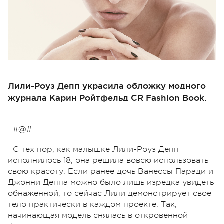
Лили-Роуз Депп украсила обложку модного
журнала Карин Ройтфельд CR Fashion Book.
#@#
С тех пор, как малышке Лили-Роуз Депп
исполнилось 18, она решила вовсю использовать
свою красоту. Если ранее дочь Ванессы Паради и
Джонни Деппа можно было лишь изредка увидеть
обнаженной, то сейчас Лили демонстрирует свое
тело практически в каждом проекте. Так,
начинающая модель снялась в откровенной