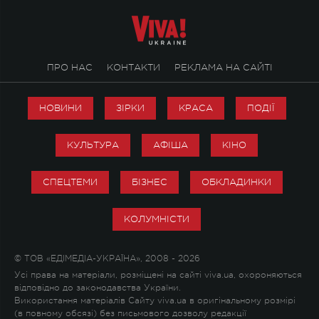
ПРО НАС
КОНТАКТИ
РЕКЛАМА НА САЙТІ
НОВИНИ
ЗІРКИ
КРАСА
ПОДІЇ
КУЛЬТУРА
АФІША
КІНО
СПЕЦТЕМИ
БІЗНЕС
ОБКЛАДИНКИ
КОЛУМНІСТИ
© ТОВ «ЕДІМЕДІА-УКРАЇНА», 2008 - 2026
Усі права на матеріали, розміщені на сайті viva.ua, охороняються
відповідно до законодавства України.
Використання матеріалів Сайту viva.ua в оригінальному розмірі
(в повному обсязі) без письмового дозволу редакції