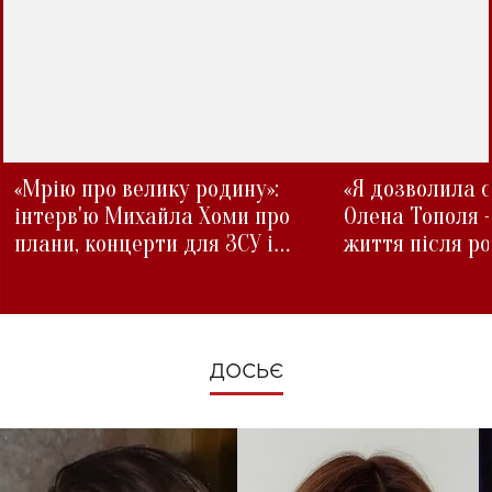
«Мрію про велику родину»:
«Я дозволила с
інтерв'ю Михайла Хоми про
Олена Тополя 
плани, концерти для ЗСУ і
життя після р
зміни під час війни
ДОСЬЄ