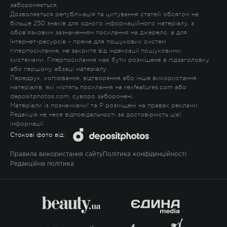
забороняється.
Дозволяється републікація та цитування статей обсягом не
більше 250 знаків для одного інформаційного матеріалу, з
обов'язковим зазначенням посилання на джерело, а для
Інтернет-ресурсів – пряме для пошукових систем
гіперпосилання, не закрите від індексації пошуковими
системами. Гіперпосилання має бути розміщене в підзаголовку
або першому абзаці матеріалу.
Передрук, копіювання, відтворення або інше використання
матеріалів, які містять посилання на rexfeatures.com або
depositphotos.com, суворо заборонені.
Матеріали із позначками
!
та
P
розміщені на правах реклами.
Редакція не несе відповідальності за достовірність цієї
інформації.
Стокові фото від:
Правила використання сайту
Політика конфіденційності
Редакційна політика