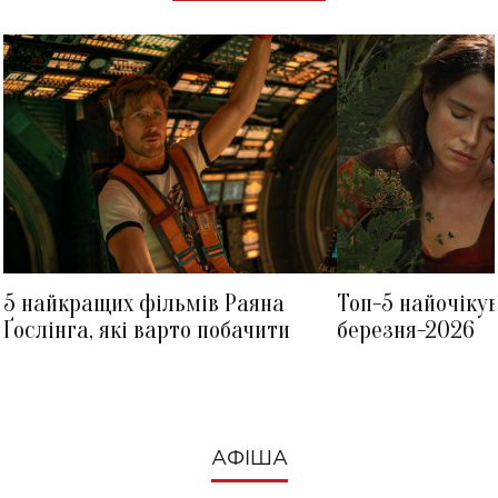
5 найкращих фільмів Раяна
Топ-5 найочіку
Ґослінга, які варто побачити
березня-2026
АФІША