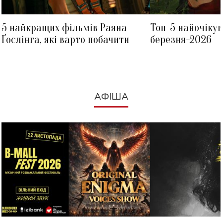
5 найкращих фільмів Раяна
Топ-5 найочіку
Ґослінга, які варто побачити
березня-2026
АФІША