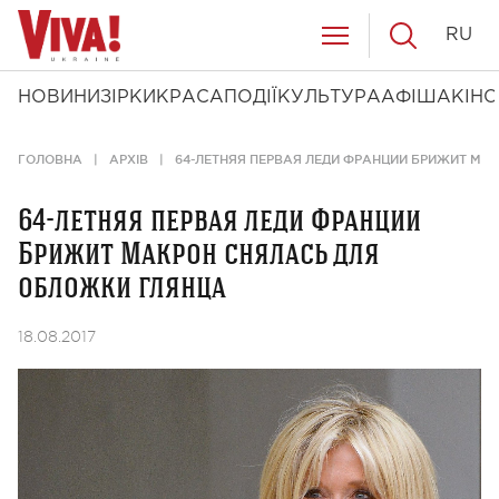
RU
НОВИНИ
ЗІРКИ
КРАСА
ПОДІЇ
КУЛЬТУРА
АФІША
КІНО
ГОЛОВНА
АРХІВ
64-ЛЕТНЯЯ ПЕРВАЯ ЛЕДИ ФРАНЦИИ БРИЖИТ МА
64-летняя первая леди Франции
Брижит Макрон снялась для
обложки глянца
18.08.2017