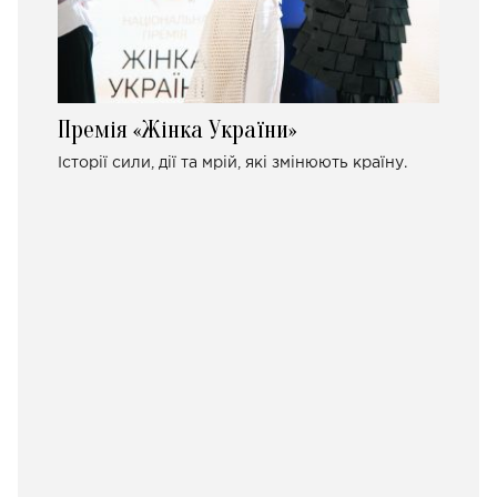
Премія «Жінка України»
Історії сили, дії та мрій, які змінюють країну.