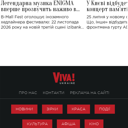
Легендарна музика ENIGMA
У Києві відбуде
вперше прозвучить наживо в
концерт пам'ят
Україні: де відбудеться концерт
Клименка: понад
B-Mall Fest оголошує іноземного
25 липня у новому o
виконають пісн
хедлайнера фестивалю: 22 листопада
Що, Інше» відбудеть
2026 року на новій третій сцені izibank
фронтмена гурту A
stage відбудеться українська прем'єра
Клименка. Це буде 
ENIGMA VOICES' ORIGINAL LIVE SHOW.
вечір, присвячений 
творчість стала си
справжньої любові д
ПРО НАС
КОНТАКТИ
РЕКЛАМА НА САЙТІ
НОВИНИ
ЗІРКИ
КРАСА
ПОДІЇ
КУЛЬТУРА
АФІША
КІНО