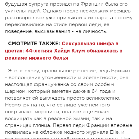
будущая супруга президента Франции была его
учительницей. Однако после нескольких месяцев
разговоров все уже привыкли к их паре, а потому
переключились на стиль первой леди, ее
поведение, высказывания - на личность.
СМОТРИТЕ ТАКЖЕ:
Сексуальная нимфа в
цветах: 44-летняя Хайди Клум обнажилась в
рекламе нижнего белья
Это, к слову, правильное решение, ведь Брижит
- воплощение утонченности и элегантности, она
настоящая француженка со своим особым
шармом, который заметен даже в 64 года и
позволяет ей выглядеть просто великолепно.
Несмотря на то, что ее лицо уже немного
покрывают морщины, она все еще может
восхищать как в реальной жизни, так и на
страницах глянца. Первая леди Франции впервые
появилась на обложке модного журнала Elle, и
это стало настоящим событием в мире моды. Что