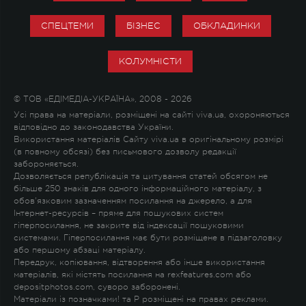
СПЕЦТЕМИ
БІЗНЕС
ОБКЛАДИНКИ
КОЛУМНІСТИ
© ТОВ «ЕДІМЕДІА-УКРАЇНА», 2008 - 2026
Усі права на матеріали, розміщені на сайті viva.ua, охороняються
відповідно до законодавства України.
Використання матеріалів Сайту viva.ua в оригінальному розмірі
(в повному обсязі) без письмового дозволу редакції
забороняється.
Дозволяється републікація та цитування статей обсягом не
більше 250 знаків для одного інформаційного матеріалу, з
обов'язковим зазначенням посилання на джерело, а для
Інтернет-ресурсів – пряме для пошукових систем
гіперпосилання, не закрите від індексації пошуковими
системами. Гіперпосилання має бути розміщене в підзаголовку
або першому абзаці матеріалу.
Передрук, копіювання, відтворення або інше використання
матеріалів, які містять посилання на rexfeatures.com або
depositphotos.com, суворо заборонені.
Матеріали із позначками
!
та
P
розміщені на правах реклами.