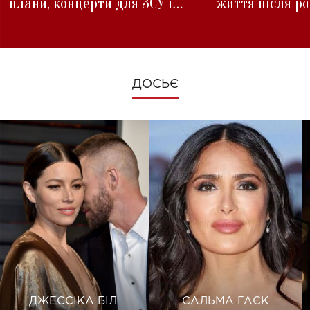
плани, концерти для ЗСУ і
життя після р
зміни під час війни
ДОСЬЄ
ДЖЕССІКА БІЛ
САЛЬМА ГАЄК