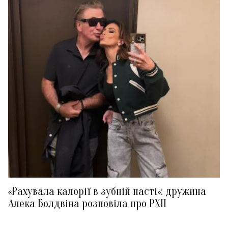
«Рахувала калорії в зубній пасті»: дружина
Алека Болдвіна розповіла про РХП