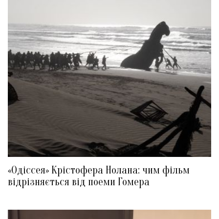
«Одіссея» Крістофера Нолана: чим фільм
відрізняється від поеми Гомера