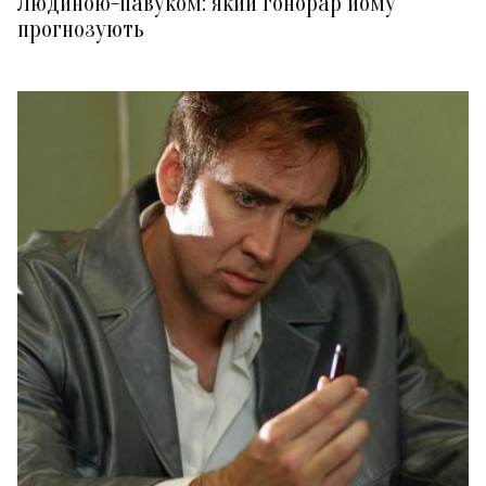
Людиною-павуком: який гонорар йому
прогнозують