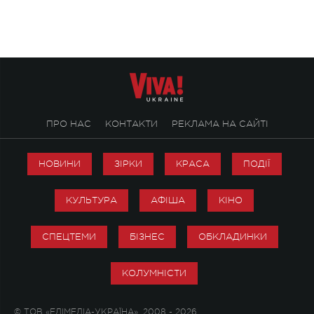
творчість стала си
справжньої любові д
ПРО НАС
КОНТАКТИ
РЕКЛАМА НА САЙТІ
НОВИНИ
ЗІРКИ
КРАСА
ПОДІЇ
КУЛЬТУРА
АФІША
КІНО
СПЕЦТЕМИ
БІЗНЕС
ОБКЛАДИНКИ
КОЛУМНІСТИ
© ТОВ «ЕДІМЕДІА-УКРАЇНА», 2008 - 2026