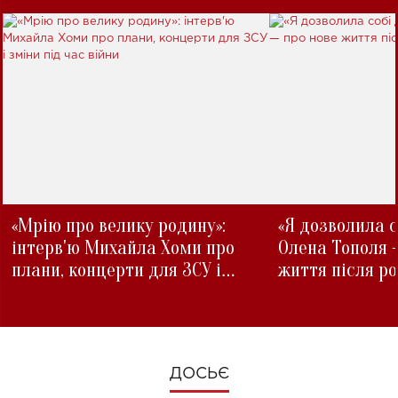
«Мрію про велику родину»:
«Я дозволила с
інтерв'ю Михайла Хоми про
Олена Тополя 
плани, концерти для ЗСУ і
життя після р
зміни під час війни
ДОСЬЄ