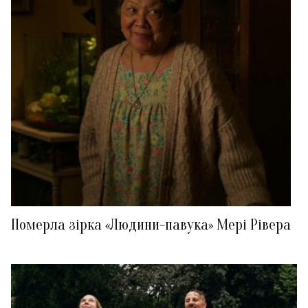
Померла зірка «Людини-павука» Мері Рівера