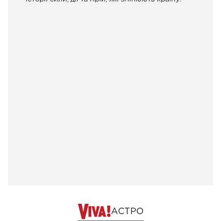
АСТРО