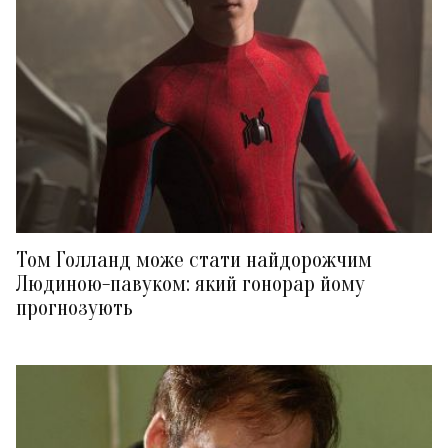
Том Голланд може стати найдорожчим
Людиною-павуком: який гонорар йому
прогнозують