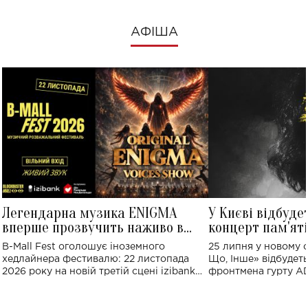
АФІША
Легендарна музика ENIGMA
У Києві відбуде
вперше прозвучить наживо в
концерт пам'ят
Україні: де відбудеться концерт
Клименка: понад
B-Mall Fest оголошує іноземного
25 липня у новому o
виконають пісн
хедлайнера фестивалю: 22 листопада
Що, Інше» відбудеть
2026 року на новій третій сцені izibank
фронтмена гурту A
stage відбудеться українська прем'єра
Клименка. Це буде 
ENIGMA VOICES' ORIGINAL LIVE SHOW.
вечір, присвячений 