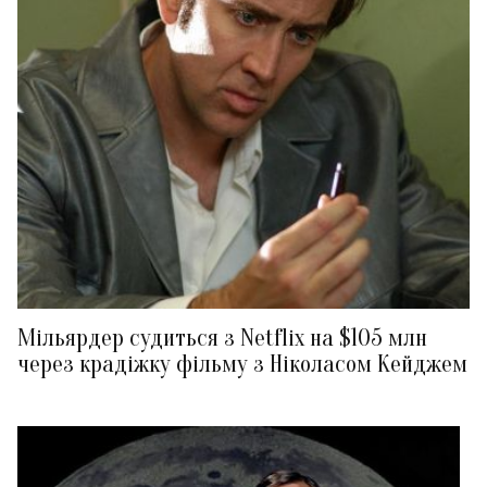
Мільярдер судиться з Netflix на $105 млн
через крадіжку фільму з Ніколасом Кейджем