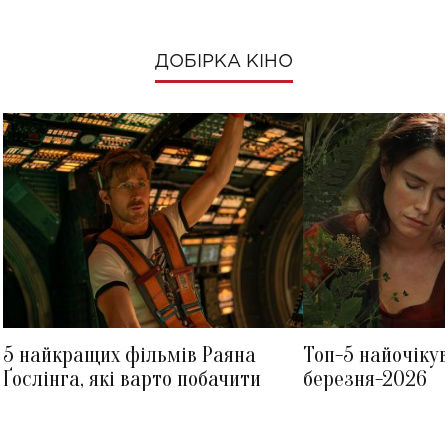
ДОБІРКА КІНО
5 найкращих фільмів Раяна
Топ-5 найочіку
Ґослінга, які варто побачити
березня-2026