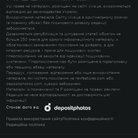
Усі права на матеріали, розміщені на сайті viva.ua, охороняються
відповідно до законодавства України.
Використання матеріалів Сайту viva.ua в оригінальному розмірі
(в повному обсязі) без письмового дозволу редакції
забороняється.
Дозволяється републікація та цитування статей обсягом не
більше 250 знаків для одного інформаційного матеріалу, з
обов'язковим зазначенням посилання на джерело, а для
Інтернет-ресурсів – пряме для пошукових систем
гіперпосилання, не закрите від індексації пошуковими
системами. Гіперпосилання має бути розміщене в підзаголовку
або першому абзаці матеріалу.
Передрук, копіювання, відтворення або інше використання
матеріалів, які містять посилання на rexfeatures.com або
depositphotos.com, суворо заборонені.
Матеріали із позначками
!
та
P
розміщені на правах реклами.
Редакція не несе відповідальності за достовірність цієї
інформації.
Стокові фото від:
Правила використання сайту
Політика конфіденційності
Редакційна політика