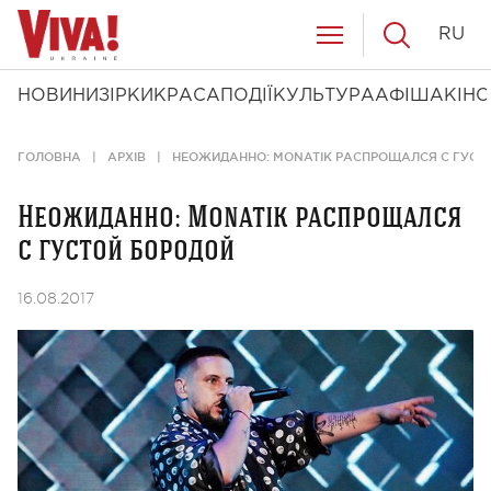
RU
НОВИНИ
ЗІРКИ
КРАСА
ПОДІЇ
КУЛЬТУРА
АФІША
КІНО
ГОЛОВНА
АРХІВ
НЕОЖИДАННО: MONATIK РАСПРОЩАЛСЯ С ГУСТ
Неожиданно: Monatik распрощался
с густой бородой
16.08.2017