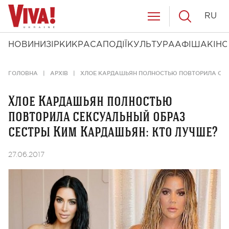
RU
НОВИНИ
ЗІРКИ
КРАСА
ПОДІЇ
КУЛЬТУРА
АФІША
КІНО
ГОЛОВНА
АРХІВ
ХЛОЕ КАРДАШЬЯН ПОЛНОСТЬЮ ПОВТОРИЛА СЕК
Хлое Кардашьян полностью
повторила сексуальный образ
сестры Ким Кардашьян: кто лучше?
27.06.2017