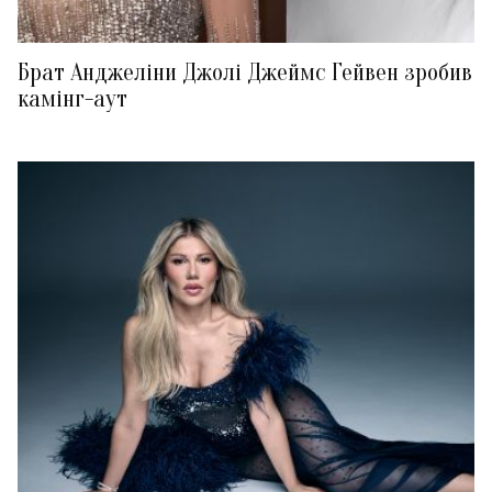
Брат Анджеліни Джолі Джеймс Гейвен зробив
камінг-аут