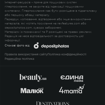
Інтернет-ресурсів – пряме для пошукових систем
гіперпосилання, не закрите від індексації пошуковими
системами. Гіперпосилання має бути розміщене в підзаголовку
або першому абзаці матеріалу.
Передрук, копіювання, відтворення або інше використання
матеріалів, які містять посилання на rexfeatures.com або
depositphotos.com, суворо заборонені.
Матеріали із позначками
!
та
P
розміщені на правах реклами.
Редакція не несе відповідальності за достовірність цієї
інформації.
Стокові фото від:
Правила використання сайту
Політика конфіденційності
Редакційна політика