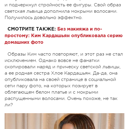
и подчеркнул стройность ее фигуры. Свой образ
светская львица дополнила мокрыми волосами.
Получилось довольно эффектно.
СМОТРИТЕ ТАКЖЕ:
Без макияжа и по-
простому: Ким Кардашьян опубликовала серию
домашних фото
Образы Ким часто повторяют, и этот раз не стал
исключением. Однако вовсе не фанатки
скопировали наряд и прическу светской львицы,
а ее родная сестра Хлое Кардашьян. Да-да, она
опубликовала на своей странице в социальной
сети пару фото, на которых позирует в
облегающем белом платье и с мокрыми
распущенными волосами. Очень похоже, не так
ли?