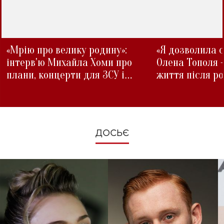
«Мрію про велику родину»:
«Я дозволила с
інтерв'ю Михайла Хоми про
Олена Тополя 
плани, концерти для ЗСУ і
життя після р
зміни під час війни
ДОСЬЄ