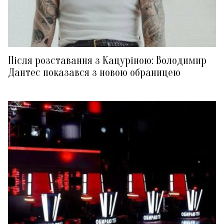
Після розставання з Кацуріною: Володимир
Дантес показався з новою обраницею