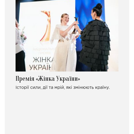
Премія «Жінка України»
Історії сили, дії та мрій, які змінюють країну.