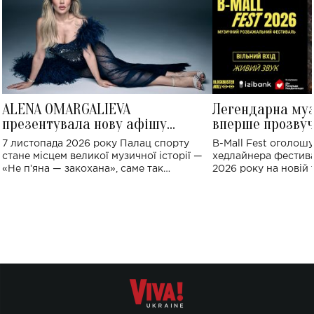
ALENA OMARGALIEVA
Легендарна му
презентувала нову афішу
вперше прозвуч
великого концерту в Палаці
Україні: де від
7 листопада 2026 року Палац спорту
B-Mall Fest оголош
спорту
стане місцем великої музичної історії —
хедлайнера фестива
«Не пʼяна — закохана», саме так
2026 року на новій т
символічно названо майбутній концерт
stage відбудеться у
ALENA OMARGALIEVA.
ENIGMA VOICES' OR