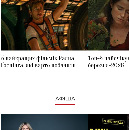
5 найкращих фільмів Раяна
Топ-5 найочіку
Ґослінга, які варто побачити
березня-2026
АФІША