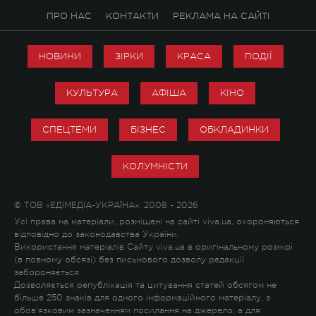
ПРО НАС
КОНТАКТИ
РЕКЛАМА НА САЙТІ
НОВИНИ
ЗІРКИ
КРАСА
ПОДІЇ
КУЛЬТУРА
АФІША
КІНО
СПЕЦТЕМИ
БІЗНЕС
ОБКЛАДИНКИ
КОЛУМНІСТИ
© ТОВ «ЕДІМЕДІА-УКРАЇНА», 2008 - 2026
Усі права на матеріали, розміщені на сайті viva.ua, охороняються
відповідно до законодавства України.
Використання матеріалів Сайту viva.ua в оригінальному розмірі
(в повному обсязі) без письмового дозволу редакції
забороняється.
Дозволяється републікація та цитування статей обсягом не
більше 250 знаків для одного інформаційного матеріалу, з
обов'язковим зазначенням посилання на джерело, а для