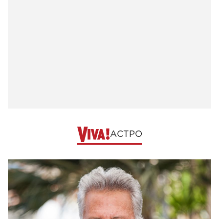
АСТРО