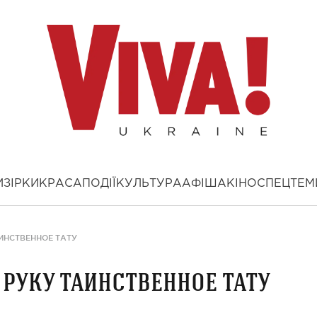
И
ЗІРКИ
КРАСА
ПОДІЇ
КУЛЬТУРА
АФІША
КІНО
СПЕЦТЕМ
ИНСТВЕННОЕ ТАТУ
 руку таинственное тату