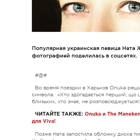
Популярная украинская певица Ната Ж
фотографией поделилась в соцсетях.
#@#
Во время поездки в Харьков Onuka реши
символа. «Хто здогадається перший, що це
близьких, хто знає, не розповсюджується!
ЧИТАЙТЕ ТАКЖЕ:
Onuka и The Maneke
для Viva!
Позже Ната запостила обложку диска п