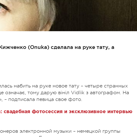
ижченко (Onuka) сделала на руке тату, а
лась набить на руке новое тату – четыре странных
 означає, тому дарую вініл Vidlik з автографом. На
», – подписала певица свое фото.
n: свадебная фотосессия и эксклюзивное интервью
ионеров электронной музыки – немецкой группы