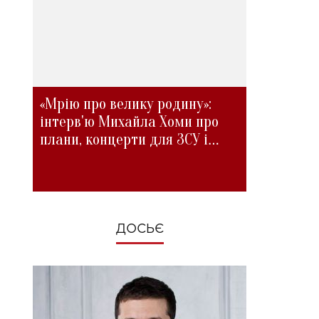
«Мрію про велику родину»:
інтерв'ю Михайла Хоми про
плани, концерти для ЗСУ і
зміни під час війни
ДОСЬЄ