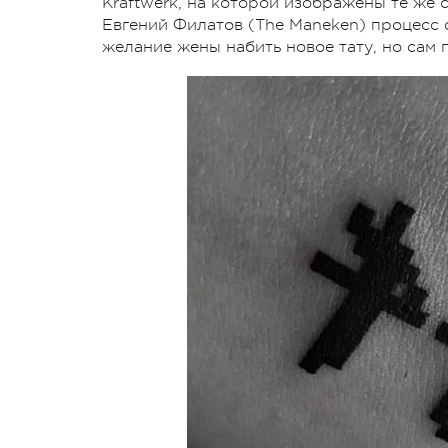
Kraftwerk, на которой изображены те же
Евгений Филатов (The Maneken) процесс 
желание жены набить новое тату, но сам 