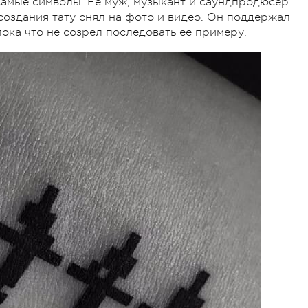
 самые символы. Ее муж, музыкант и саундпродюсер
создания тату снял на фото и видео. Он поддержал
пока что не созрел последовать ее примеру.