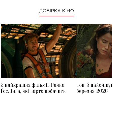
ДОБІРКА КІНО
5 найкращих фільмів Раяна
Топ-5 найочіку
Ґослінга, які варто побачити
березня-2026