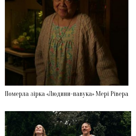
Померла зірка «Людини-павука» Мері Рівера