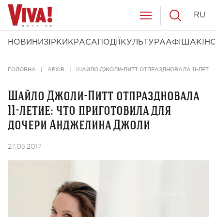
RU
НОВИНИ
ЗІРКИ
КРАСА
ПОДІЇ
КУЛЬТУРА
АФІША
КІНО
ГОЛОВНА
АРХІВ
ШАЙЛО ДЖОЛИ-ПИТТ ОТПРАЗДНОВАЛА 11-ЛЕТИЕ
Шайло Джоли-Питт отпраздновала
11-летие: что приготовила для
дочери Анджелина Джоли
27.05.2017