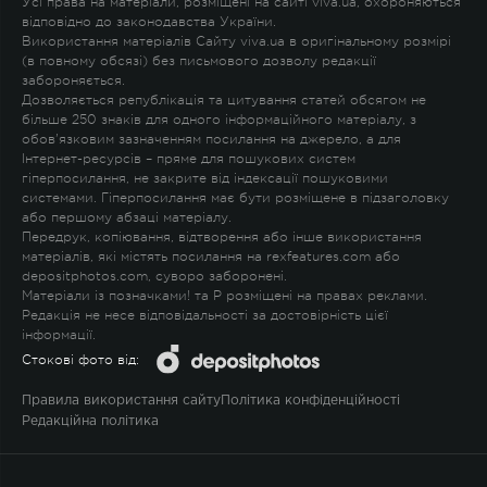
Усі права на матеріали, розміщені на сайті viva.ua, охороняються
відповідно до законодавства України.
Використання матеріалів Сайту viva.ua в оригінальному розмірі
(в повному обсязі) без письмового дозволу редакції
забороняється.
Дозволяється републікація та цитування статей обсягом не
більше 250 знаків для одного інформаційного матеріалу, з
обов'язковим зазначенням посилання на джерело, а для
Інтернет-ресурсів – пряме для пошукових систем
гіперпосилання, не закрите від індексації пошуковими
системами. Гіперпосилання має бути розміщене в підзаголовку
або першому абзаці матеріалу.
Передрук, копіювання, відтворення або інше використання
матеріалів, які містять посилання на rexfeatures.com або
depositphotos.com, суворо заборонені.
Матеріали із позначками
!
та
P
розміщені на правах реклами.
Редакція не несе відповідальності за достовірність цієї
інформації.
Стокові фото від:
Правила використання сайту
Політика конфіденційності
Редакційна політика