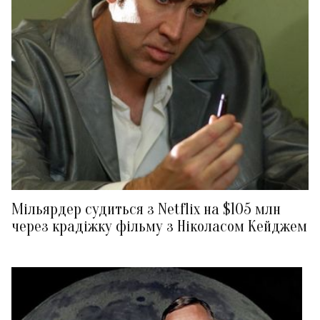
Мільярдер судиться з Netflix на $105 млн
через крадіжку фільму з Ніколасом Кейджем