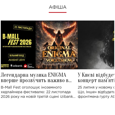
АФІША
Легендарна музика ENIGMA
У Києві відбуде
вперше прозвучить наживо в
концерт пам'ят
Україні: де відбудеться концерт
Клименка: понад
B-Mall Fest оголошує іноземного
25 липня у новому o
виконають пісн
хедлайнера фестивалю: 22 листопада
Що, Інше» відбудеть
2026 року на новій третій сцені izibank
фронтмена гурту A
stage відбудеться українська прем'єра
Клименка. Це буде 
ENIGMA VOICES' ORIGINAL LIVE SHOW.
вечір, присвячений 
творчість стала си