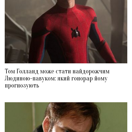
Том Голланд може стати найдорожчим
Людиною-павуком: який гонорар йому
прогнозують