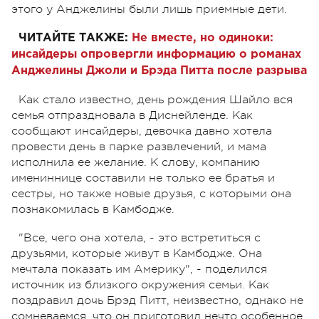
этого у Анджелины были лишь приемные дети.
ЧИТАЙТЕ ТАКЖЕ:
Не вместе, но одиноки:
инсайдеры опровергли информацию о романах
Анджелины Джоли и Брэда Питта после разрыва
Как стало известно, день рождения Шайло вся
семья отпраздновала в Диснейленде. Как
сообщают инсайдеры, девочка давно хотела
провести день в парке развлечений, и мама
исполнила ее желание. К слову, компанию
имениннице составили не только ее братья и
сестры, но также новые друзья, с которыми она
познакомилась в Камбодже.
"Все, чего она хотела, - это встретиться с
друзьями, которые живут в Камбодже. Она
мечтала показать им Америку", - поделился
источник из близкого окружения семьи. Как
поздравил дочь Брэд Питт, неизвестно, однако не
сомневаемся, что он приготовил нечто особенное