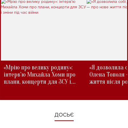
«Мрію про велику родину»:
«Я дозволила с
інтерв'ю Михайла Хоми про
Олена Тополя 
плани, концерти для ЗСУ і
життя після р
зміни під час війни
ДОСЬЄ