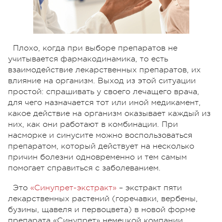
Плохо, когда при выборе препаратов не
учитывается фармакодинамика, то есть
взаимодействие лекарственных препаратов, их
влияние на организм. Выход из этой ситуации
простой: спрашивать у своего лечащего врача,
для чего назначается тот или иной медикамент,
какое действие на организм оказывает каждый из
них, как они работают в комбинации. При
насморке и синусите можно воспользоваться
препаратом, который действует на несколько
причин болезни одновременно и тем самым
помогает справиться с заболеванием.
Это
«Синупрет-экстракт»
– экстракт пяти
лекарственных растений (горечавки, вербены,
бузины, щавеля и первоцвета) в новой форме
препарата «Синупрет» немецкой компании