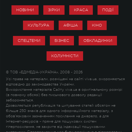
НОВИНИ
ЗІРКИ
КРАСА
ПОДІЇ
КУЛЬТУРА
АФІША
КІНО
СПЕЦТЕМИ
БІЗНЕС
ОБКЛАДИНКИ
КОЛУМНІСТИ
© ТОВ «ЕДІМЕДІА-УКРАЇНА», 2008 - 2026
Усі права на матеріали, розміщені на сайті viva.ua, охороняються
відповідно до законодавства України.
Використання матеріалів Сайту viva.ua в оригінальному розмірі
(в повному обсязі) без письмового дозволу редакції
забороняється.
Дозволяється републікація та цитування статей обсягом не
більше 250 знаків для одного інформаційного матеріалу, з
обов'язковим зазначенням посилання на джерело, а для
Інтернет-ресурсів – пряме для пошукових систем
гіперпосилання, не закрите від індексації пошуковими
системами. Гіперпосилання має бути розміщене в підзаголовку