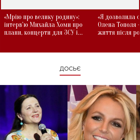
«Мрію про велику родину»:
«Я дозволила с
інтерв'ю Михайла Хоми про
Олена Тополя 
плани, концерти для ЗСУ і
життя після р
зміни під час війни
ДОСЬЄ