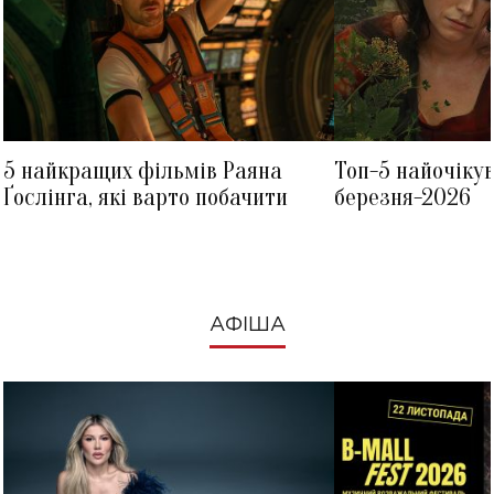
5 найкращих фільмів Раяна
Топ-5 найочіку
Ґослінга, які варто побачити
березня-2026
АФІША