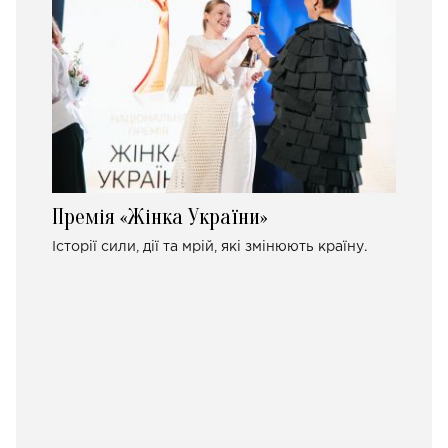
Премія «Жінка України»
Історії сили, дії та мрій, які змінюють країну.