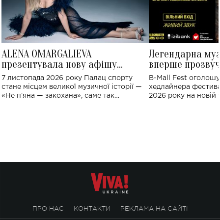
ALENA OMARGALIEVA
Легендарна му
презентувала нову афішу
вперше прозвуч
великого концерту в Палаці
Україні: де від
7 листопада 2026 року Палац спорту
B-Mall Fest оголош
спорту
стане місцем великої музичної історії —
хедлайнера фестива
«Не пʼяна — закохана», саме так
2026 року на новій т
символічно названо майбутній концерт
stage відбудеться у
ALENA OMARGALIEVA.
ENIGMA VOICES' OR
ПРО НАС
КОНТАКТИ
РЕКЛАМА НА САЙТІ