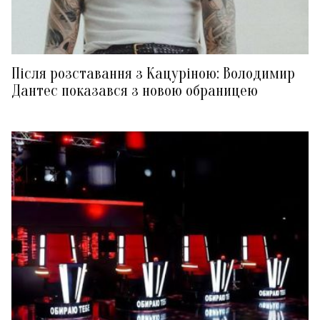
Після розставання з Кацуріною: Володимир
Дантес показався з новою обраницею