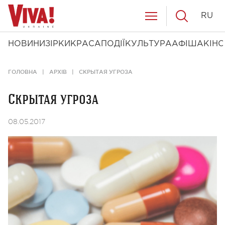
RU
НОВИНИ
ЗІРКИ
КРАСА
ПОДІЇ
КУЛЬТУРА
АФІША
КІНО
ГОЛОВНА
АРХІВ
СКРЫТАЯ УГРОЗА
Скрытая угроза
08.05.2017