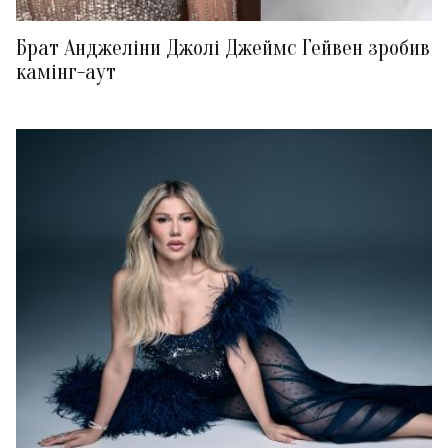
Брат Анджеліни Джолі Джеймс Гейвен зробив
камінг-аут