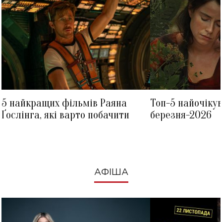
5 найкращих фільмів Раяна
Топ-5 найочіку
Ґослінга, які варто побачити
березня-2026
АФІША