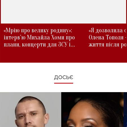
«Мрію про велику родину»:
«Я дозволила с
інтерв'ю Михайла Хоми про
Олена Тополя 
плани, концерти для ЗСУ і
життя після р
зміни під час війни
ДОСЬЄ