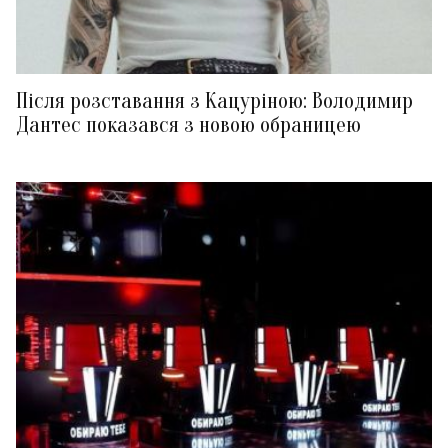
Після розставання з Кацуріною: Володимир
Дантес показався з новою обраницею