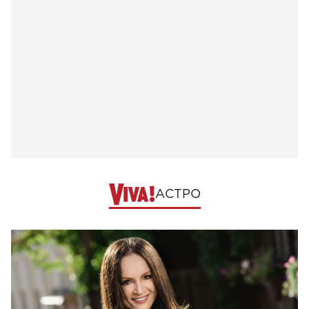
АСТРО