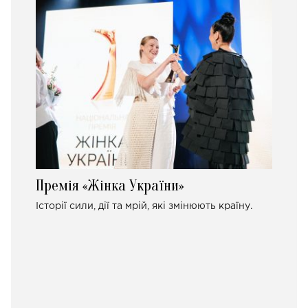
Премія «Жінка України»
Історії сили, дії та мрій, які змінюють країну.