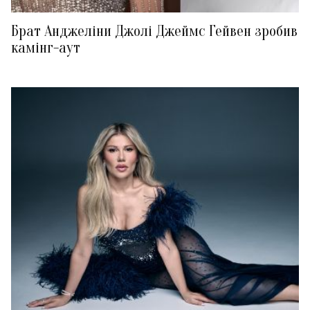
Брат Анджеліни Джолі Джеймс Гейвен зробив
камінг-аут