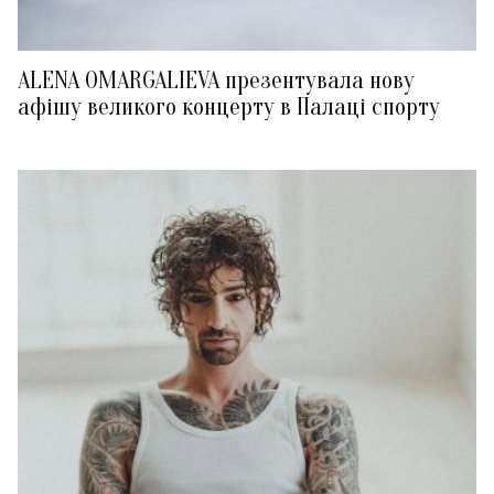
ALENA OMARGALIEVA презентувала нову
афішу великого концерту в Палаці спорту