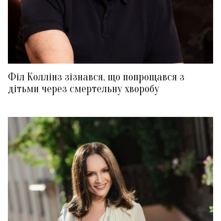
Філ Коллінз зізнався, що попрощався з
дітьми через смертельну хворобу