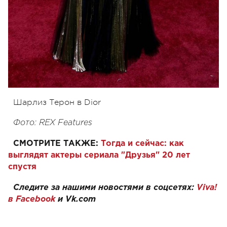
Шарлиз Терон в Dior
Фото: REX Features
СМОТРИТЕ ТАКЖЕ:
Тогда и сейчас: как
выглядят актеры сериала "Друзья" 20 лет
спустя
Следите за нашими новостями в соцсетях:
Viva!
в Facebook
и
Vk.com