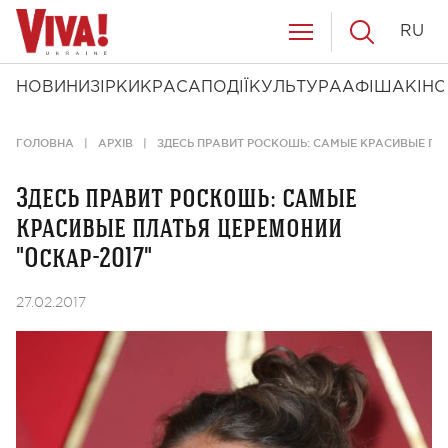
RU
НОВИНИ
ЗІРКИ
КРАСА
ПОДІЇ
КУЛЬТУРА
АФІША
КІНО
ГОЛОВНА
АРХІВ
ЗДЕСЬ ПРАВИТ РОСКОШЬ: САМЫЕ КРАСИВЫЕ ПЛА
Здесь правит роскошь: самые
красивые платья церемонии
"Оскар-2017"
27.02.2017