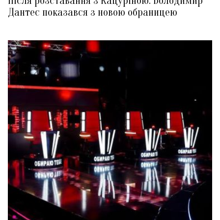
Після розставання з Кацуріною: Володимир
Дантес показався з новою обраницею