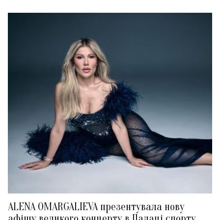
ALENA OMARGALIEVA презентувала нову
афішу великого концерту в Палаці спорту