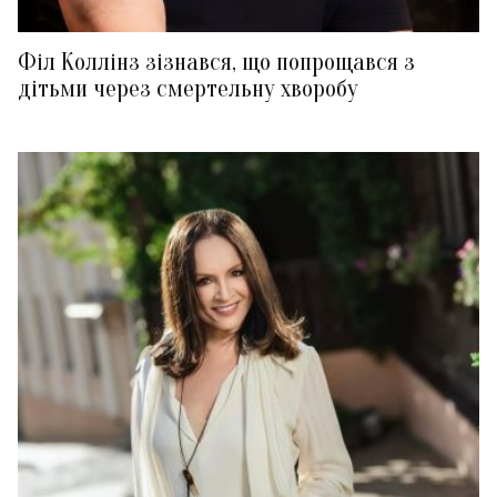
Філ Коллінз зізнався, що попрощався з
дітьми через смертельну хворобу