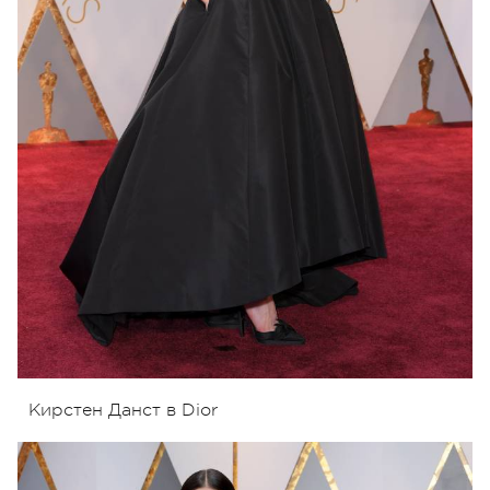
Кирстен Данст
в Dior