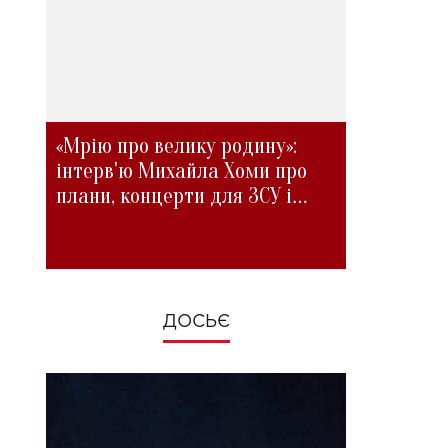
«Мрію про велику родину»:
інтерв'ю Михайла Хоми про
плани, концерти для ЗСУ і
зміни під час війни
ДОСЬЄ