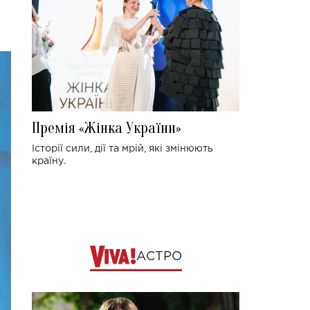
Премія «Жінка України»
Історії сили, дії та мрій, які змінюють
країну.
АСТРО