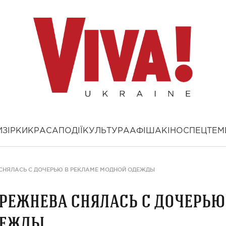
И
ЗІРКИ
КРАСА
ПОДІЇ
КУЛЬТУРА
АФІША
КІНО
СПЕЦТЕМ
 СНЯЛАСЬ С ДОЧЕРЬЮ В РЕКЛАМЕ МОДНОЙ ОДЕЖДЫ
Брежнева снялась с дочерью
дежды