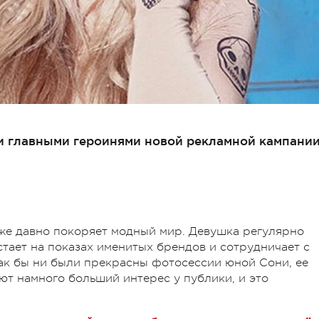
и главными героинями новой рекламной кампани
е давно покоряет модный мир. Девушка регулярно
стает на показах именитых брендов и сотрудничает с
как бы ни были прекрасны фотосессии юной Сони, ее
ют намного больший интерес у публики, и это