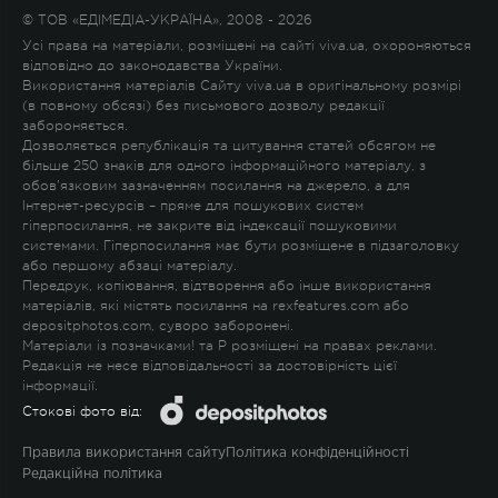
© ТОВ «ЕДІМЕДІА-УКРАЇНА», 2008 - 2026
Усі права на матеріали, розміщені на сайті viva.ua, охороняються
відповідно до законодавства України.
Використання матеріалів Сайту viva.ua в оригінальному розмірі
(в повному обсязі) без письмового дозволу редакції
забороняється.
Дозволяється републікація та цитування статей обсягом не
більше 250 знаків для одного інформаційного матеріалу, з
обов'язковим зазначенням посилання на джерело, а для
Інтернет-ресурсів – пряме для пошукових систем
гіперпосилання, не закрите від індексації пошуковими
системами. Гіперпосилання має бути розміщене в підзаголовку
або першому абзаці матеріалу.
Передрук, копіювання, відтворення або інше використання
матеріалів, які містять посилання на rexfeatures.com або
depositphotos.com, суворо заборонені.
Матеріали із позначками
!
та
P
розміщені на правах реклами.
Редакція не несе відповідальності за достовірність цієї
інформації.
Стокові фото від:
Правила використання сайту
Політика конфіденційності
Редакційна політика