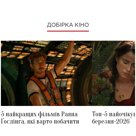
ДОБІРКА КІНО
5 найкращих фільмів Раяна
Топ-5 найочіку
Ґослінга, які варто побачити
березня-2026