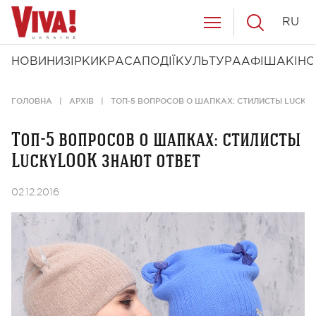
RU
НОВИНИ
ЗІРКИ
КРАСА
ПОДІЇ
КУЛЬТУРА
АФІША
КІНО
ГОЛОВНА
АРХІВ
ТОП-5 ВОПРОСОВ О ШАПКАХ: СТИЛИСТЫ LUCKY
Топ-5 вопросов о шапках: стилисты
LuckyLOOK знают ответ
02.12.2016