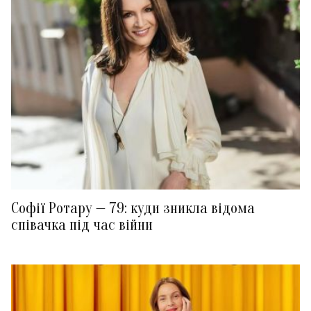
Софії Ротару — 79: куди зникла відома
співачка під час війни