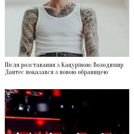
Після розставання з Кацуріною: Володимир
Дантес показався з новою обраницею