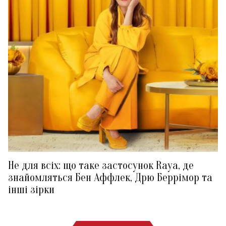
Не для всіх: що таке застосунок Raya, де
знайомляться Бен Аффлек, Дрю Беррімор та
інші зірки