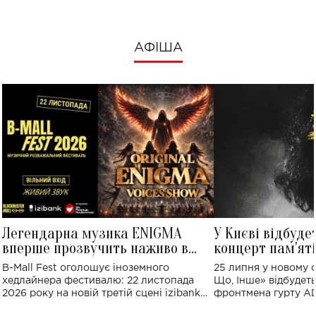
АФІША
Легендарна музика ENIGMA
У Києві відбуде
вперше прозвучить наживо в
концерт пам'ят
Україні: де відбудеться концерт
Клименка: понад
B-Mall Fest оголошує іноземного
25 липня у новому o
виконають пісн
хедлайнера фестивалю: 22 листопада
Що, Інше» відбудеть
2026 року на новій третій сцені izibank
фронтмена гурту A
stage відбудеться українська прем'єра
Клименка. Це буде 