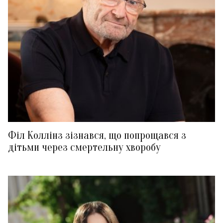
Філ Коллінз зізнався, що попрощався з
дітьми через смертельну хворобу