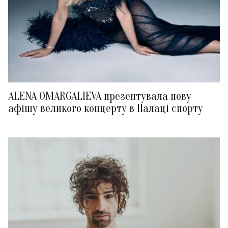
ALENA OMARGALIEVA презентувала нову
афішу великого концерту в Палаці спорту