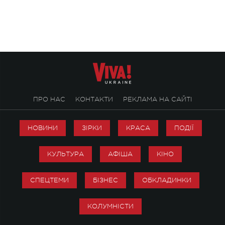
ENIGMA VOICES' ORIGINAL LIVE SHOW.
вечір, присвячений 
творчість стала си
справжньої любові д
ПРО НАС
КОНТАКТИ
РЕКЛАМА НА САЙТІ
НОВИНИ
ЗІРКИ
КРАСА
ПОДІЇ
КУЛЬТУРА
АФІША
КІНО
СПЕЦТЕМИ
БІЗНЕС
ОБКЛАДИНКИ
КОЛУМНІСТИ