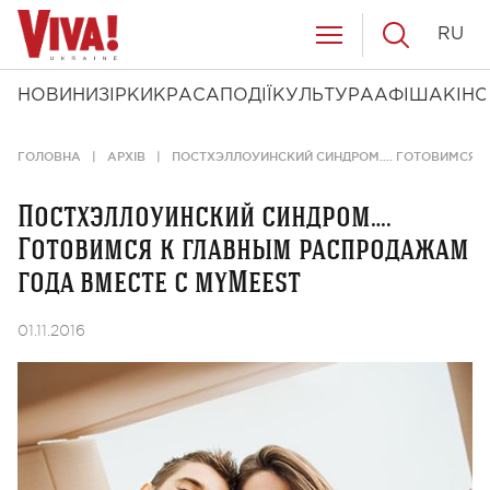
RU
НОВИНИ
ЗІРКИ
КРАСА
ПОДІЇ
КУЛЬТУРА
АФІША
КІНО
ГОЛОВНА
АРХІВ
ПОСТХЭЛЛОУИНСКИЙ СИНДРОМ…. ГОТОВИМСЯ К
Постхэллоуинский синдром….
Готовимся к главным распродажам
года вместе с myMeest
01.11.2016