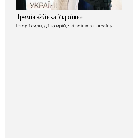
Премія «Жінка України»
Історії сили, дії та мрій, які змінюють країну.