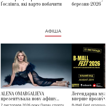
Ґослінга, які варто побачити
березня-2026
АФІША
ALENA OMARGALIEVA
Легендарна му
презентувала нову афішу
вперше прозвуч
великого концерту в Палаці
Україні: де від
7 листопада 2026 року Палац спорту
B-Mall Fest оголош