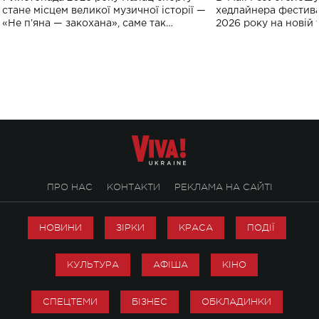
спорту
стане місцем великої музичної історії —
хедлайнера фестива
«Не пʼяна — закохана», саме так
2026 року на новій т
символічно названо майбутній концерт
stage відбудеться у
ALENA OMARGALIEVA.
ENIGMA VOICES' OR
ПРО НАС
КОНТАКТИ
РЕКЛАМА НА САЙТІ
НОВИНИ
ЗІРКИ
КРАСА
ПОДІЇ
КУЛЬТУРА
АФІША
КІНО
СПЕЦТЕМИ
БІЗНЕС
ОБКЛАДИНКИ