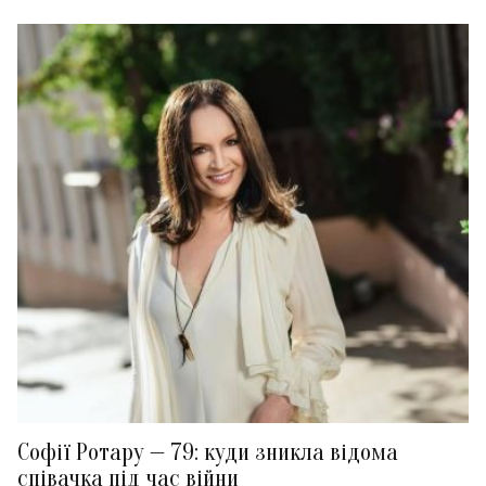
Софії Ротару — 79: куди зникла відома
співачка під час війни