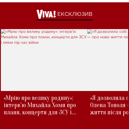
ЕКСКЛЮЗИВ
«Мрію про велику родину»:
«Я дозволила с
інтерв'ю Михайла Хоми про
Олена Тополя 
плани, концерти для ЗСУ і
життя після р
зміни під час війни