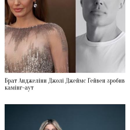
Брат Анджеліни Джолі Джеймс Гейвен зробив
камінг-аут