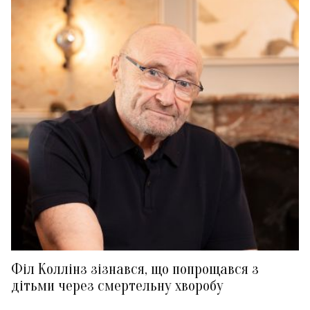
Філ Коллінз зізнався, що попрощався з
дітьми через смертельну хворобу