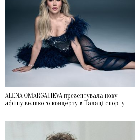
ALENA OMARGALIEVA презентувала нову
афішу великого концерту в Палаці спорту