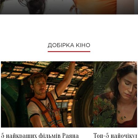
ДОБІРКА КІНО
5 найкращих фільмів Раяна
Топ-5 найочіку