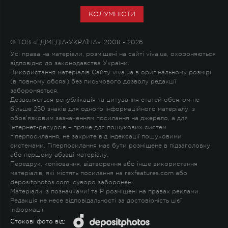
КОЛУМНІСТИ
© ТОВ «ЕДІМЕДІА-УКРАЇНА», 2008 - 2026
Усі права на матеріали, розміщені на сайті viva.ua, охороняються
відповідно до законодавства України.
Використання матеріалів Сайту viva.ua в оригінальному розмірі
(в повному обсязі) без письмового дозволу редакції
забороняється.
Дозволяється републікація та цитування статей обсягом не
більше 250 знаків для одного інформаційного матеріалу, з
обов'язковим зазначенням посилання на джерело, а для
Інтернет-ресурсів – пряме для пошукових систем
гіперпосилання, не закрите від індексації пошуковими
системами. Гіперпосилання має бути розміщене в підзаголовку
або першому абзаці матеріалу.
Передрук, копіювання, відтворення або інше використання
матеріалів, які містять посилання на rexfeatures.com або
depositphotos.com, суворо заборонені.
Матеріали із позначками
!
та
P
розміщені на правах реклами.
Редакція не несе відповідальності за достовірність цієї
інформації.
Стокові фото від: