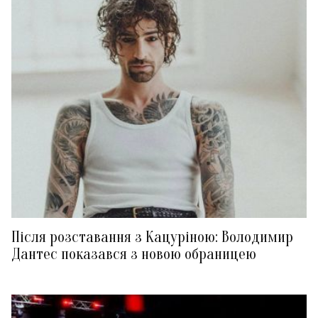
Після розставання з Кацуріною: Володимир
Дантес показався з новою обраницею