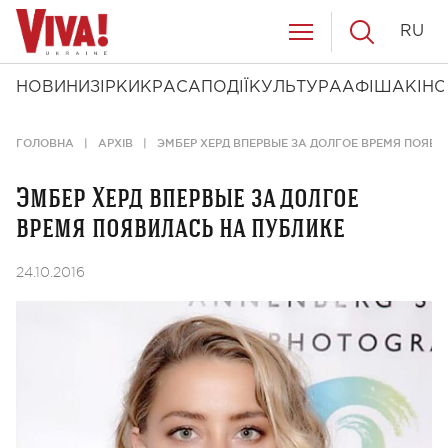
RU
НОВИНИ
ЗІРКИ
КРАСА
ПОДІЇ
КУЛЬТУРА
АФІША
КІНО
ГОЛОВНА
АРХІВ
ЭМБЕР ХЕРД ВПЕРВЫЕ ЗА ДОЛГОЕ ВРЕМЯ ПОЯВИ
Эмбер Херд впервые за долгое
время появилась на публике
24.10.2016