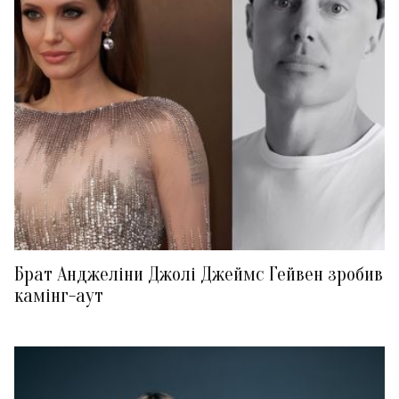
Брат Анджеліни Джолі Джеймс Гейвен зробив
камінг-аут