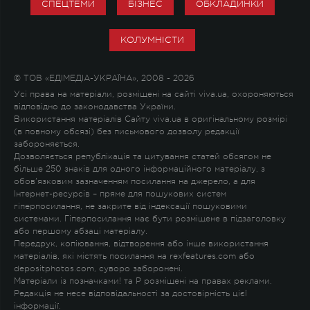
СПЕЦТЕМИ
БІЗНЕС
ОБКЛАДИНКИ
КОЛУМНІСТИ
© ТОВ «ЕДІМЕДІА-УКРАЇНА», 2008 - 2026
Усі права на матеріали, розміщені на сайті viva.ua, охороняються
відповідно до законодавства України.
Використання матеріалів Сайту viva.ua в оригінальному розмірі
(в повному обсязі) без письмового дозволу редакції
забороняється.
Дозволяється републікація та цитування статей обсягом не
більше 250 знаків для одного інформаційного матеріалу, з
обов'язковим зазначенням посилання на джерело, а для
Інтернет-ресурсів – пряме для пошукових систем
гіперпосилання, не закрите від індексації пошуковими
системами. Гіперпосилання має бути розміщене в підзаголовку
або першому абзаці матеріалу.
Передрук, копіювання, відтворення або інше використання
матеріалів, які містять посилання на rexfeatures.com або
depositphotos.com, суворо заборонені.
Матеріали із позначками
!
та
P
розміщені на правах реклами.
Редакція не несе відповідальності за достовірність цієї
інформації.