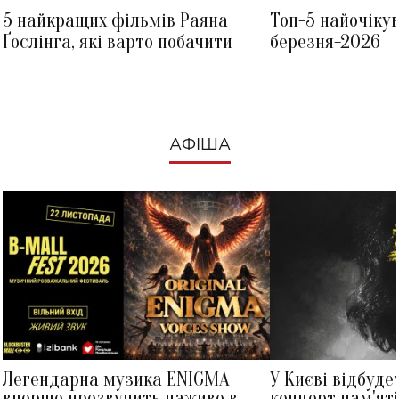
5 найкращих фільмів Раяна
Топ-5 найочіку
Ґослінга, які варто побачити
березня-2026
АФІША
Легендарна музика ENIGMA
У Києві відбуде
вперше прозвучить наживо в
концерт пам'ят