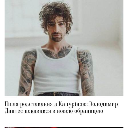
Після розставання з Кацуріною: Володимир
Дантес показався з новою обраницею