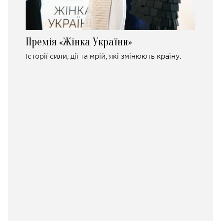
Премія «Жінка України»
Історії сили, дії та мрій, які змінюють країну.