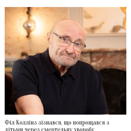
Філ Коллінз зізнався, що попрощався з
дітьми через смертельну хворобу