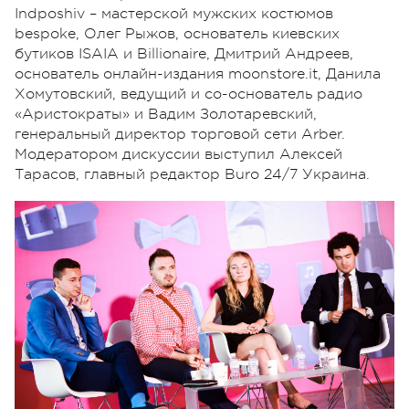
Indposhiv – мастерской мужских костюмов
bespoke, Олег Рыжов, основатель киевских
бутиков ISAIA и Billionaire, Дмитрий Андреев,
основатель онлайн-издания moonstore.it, Данила
Хомутовский, ведущий и со-основатель радио
«Аристократы» и Вадим Золотаревский,
генеральный директор торговой сети Arber.
Модератором дискуссии выступил Алексей
Тарасов, главный редактор Buro 24/7 Украина.