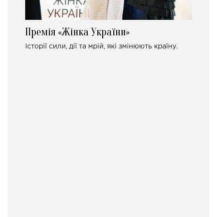
Премія «Жінка України»
Історії сили, дії та мрій, які змінюють країну.