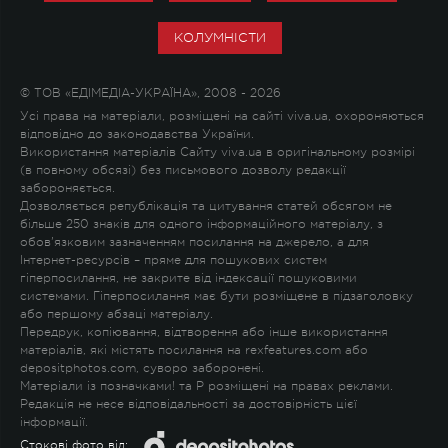
КОЛУМНІСТИ
© ТОВ «ЕДІМЕДІА-УКРАЇНА», 2008 - 2026
Усі права на матеріали, розміщені на сайті viva.ua, охороняються
відповідно до законодавства України.
Використання матеріалів Сайту viva.ua в оригінальному розмірі
(в повному обсязі) без письмового дозволу редакції
забороняється.
Дозволяється републікація та цитування статей обсягом не
більше 250 знаків для одного інформаційного матеріалу, з
обов'язковим зазначенням посилання на джерело, а для
Інтернет-ресурсів – пряме для пошукових систем
гіперпосилання, не закрите від індексації пошуковими
системами. Гіперпосилання має бути розміщене в підзаголовку
або першому абзаці матеріалу.
Передрук, копіювання, відтворення або інше використання
матеріалів, які містять посилання на rexfeatures.com або
depositphotos.com, суворо заборонені.
Матеріали із позначками
!
та
P
розміщені на правах реклами.
Редакція не несе відповідальності за достовірність цієї
інформації.
Стокові фото від: