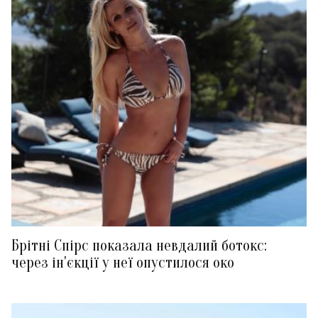
Брітні Спірс показала невдалий ботокс:
через ін'єкції у неї опустилося око