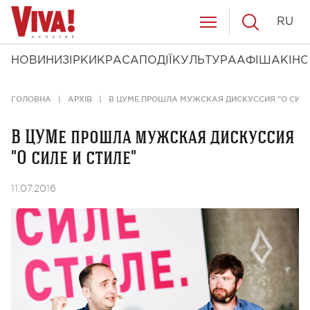
RU
НОВИНИ
ЗІРКИ
КРАСА
ПОДІЇ
КУЛЬТУРА
АФІША
КІНО
ГОЛОВНА
АРХІВ
В ЦУМЕ ПРОШЛА МУЖСКАЯ ДИСКУССИЯ "О СИЛЕ 
В ЦУМе прошла мужская дискуссия
"О силе и стиле"
11.07.2016