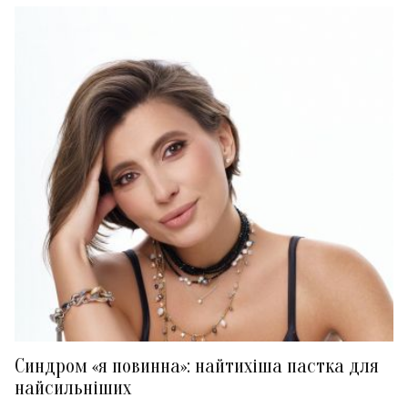
Синдром «я повинна»: найтихіша пастка для
найсильніших