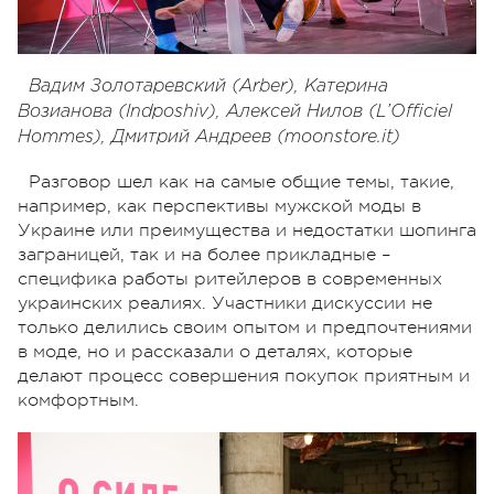
Вадим Золотаревский (Arber), Катерина
Возианова (Indposhiv), Алексей Нилов (L’Officiel
Hommes), Дмитрий Андреев (moonstore.it)
Разговор шел как на самые общие темы, такие,
например, как перспективы мужской моды в
Украине или преимущества и недостатки шопинга
заграницей, так и на более прикладные –
специфика работы ритейлеров в современных
украинских реалиях.
Участники дискуссии не
только делились своим опытом и предпочтениями
в моде, но и рассказали о деталях, которые
делают процесс совершения покупок приятным и
комфортным.