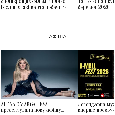
5 найкращих фільмів Раяна
Топ-5 найочіку
Ґослінга, які варто побачити
березня-2026
АФІША
ALENA OMARGALIEVA
Легендарна му
презентувала нову афішу
вперше прозвуч